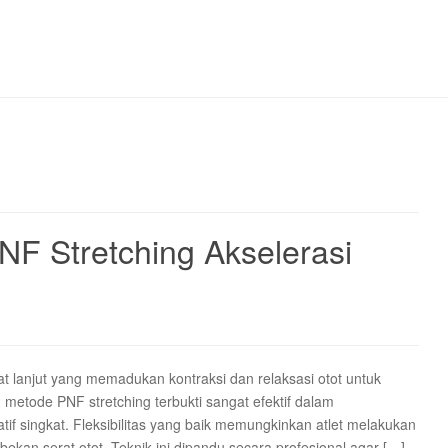
F Stretching Akselerasi
t lanjut yang memadukan kontraksi dan relaksasi otot untuk
etode PNF stretching terbukti sangat efektif dalam
atif singkat. Fleksibilitas yang baik memungkinkan atlet melakukan
ekan serat otot. Teknik ini dipandu secara profesional agar […]