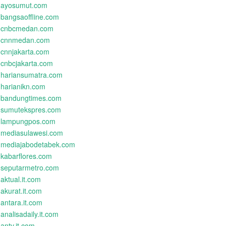
ayosumut.com
bangsaoffline.com
cnbcmedan.com
cnnmedan.com
cnnjakarta.com
cnbcjakarta.com
hariansumatra.com
harianikn.com
bandungtimes.com
sumutekspres.com
lampungpos.com
mediasulawesi.com
mediajabodetabek.com
kabarflores.com
seputarmetro.com
aktual.it.com
akurat.it.com
antara.it.com
analisadaily.it.com
antv.it.com