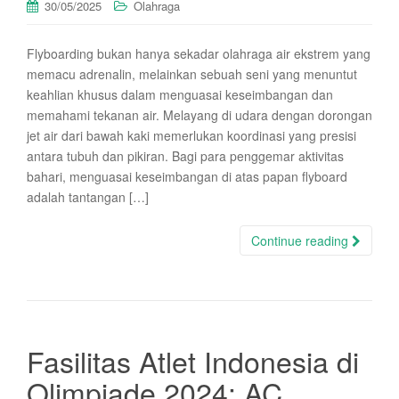
30/05/2025
Olahraga
Flyboarding bukan hanya sekadar olahraga air ekstrem yang
memacu adrenalin, melainkan sebuah seni yang menuntut
keahlian khusus dalam menguasai keseimbangan dan
memahami tekanan air. Melayang di udara dengan dorongan
jet air dari bawah kaki memerlukan koordinasi yang presisi
antara tubuh dan pikiran. Bagi para penggemar aktivitas
bahari, menguasai keseimbangan di atas papan flyboard
adalah tantangan […]
Continue reading
Fasilitas Atlet Indonesia di
Olimpiade 2024: AC