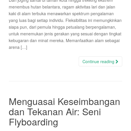
Dari joging santai di taman kota hingga trekking ekstrem
menembus hutan belantara, ragam aktivitas lari dan jalan
kaki di alam terbuka menawarkan spektrum pengalaman
yang luas bagi setiap individu. Fleksibilitas ini memungkinkan
siapa pun, dari pemula hingga petualang berpengalaman,
untuk menemukan jenis gerakan yang sesuai dengan tingkat
kebugaran dan minat mereka. Memanfaatkan alam sebagai
arena […]
Continue reading
Menguasai Keseimbangan
dan Tekanan Air: Seni
Flyboarding