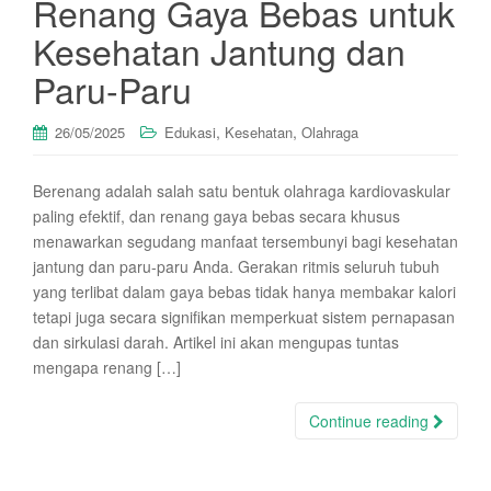
Renang Gaya Bebas untuk
Kesehatan Jantung dan
Paru-Paru
,
,
26/05/2025
Edukasi
Kesehatan
Olahraga
Berenang adalah salah satu bentuk olahraga kardiovaskular
paling efektif, dan renang gaya bebas secara khusus
menawarkan segudang manfaat tersembunyi bagi kesehatan
jantung dan paru-paru Anda. Gerakan ritmis seluruh tubuh
yang terlibat dalam gaya bebas tidak hanya membakar kalori
tetapi juga secara signifikan memperkuat sistem pernapasan
dan sirkulasi darah. Artikel ini akan mengupas tuntas
mengapa renang […]
Continue reading