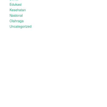
Edukasi
Kesehatan
Nasional
Olahraga
Uncategorized