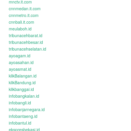
mnctv.it.com
cnnmedan.it.com
cnnmetro.it.com
cnnbali.it.com
meulaboh.id
tribunacehbarat.id
tribunacehbesar.id
tribunacehselatan.id
ayoagam.id
ayoasahan.id
ayoasmat.id
klikBalangan.id
klikBandung.id
klikbanggai.id
infobangkalan.id
infobangli.id
infobanjarnegara.id
infobantaeng.id
infobantul.id
ekspresbekasi.id