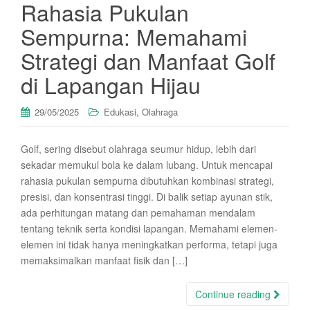
Rahasia Pukulan
Sempurna: Memahami
Strategi dan Manfaat Golf
di Lapangan Hijau
,
29/05/2025
Edukasi
Olahraga
Golf, sering disebut olahraga seumur hidup, lebih dari
sekadar memukul bola ke dalam lubang. Untuk mencapai
rahasia pukulan sempurna dibutuhkan kombinasi strategi,
presisi, dan konsentrasi tinggi. Di balik setiap ayunan stik,
ada perhitungan matang dan pemahaman mendalam
tentang teknik serta kondisi lapangan. Memahami elemen-
elemen ini tidak hanya meningkatkan performa, tetapi juga
memaksimalkan manfaat fisik dan […]
Continue reading