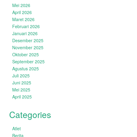
Mei 2026
April 2026
Maret 2026
Februari 2026
Januari 2026
Desember 2025
November 2025
Oktober 2025
September 2025
Agustus 2025
Juli 2025
Juni 2025
Mei 2025
April 2025
Categories
Atlet
Berita