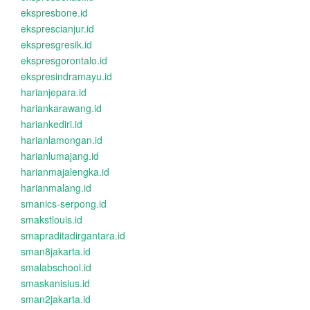
ekspresbone.id
eksprescianjur.id
ekspresgresik.id
ekspresgorontalo.id
ekspresindramayu.id
harianjepara.id
hariankarawang.id
hariankediri.id
harianlamongan.id
harianlumajang.id
harianmajalengka.id
harianmalang.id
smanics-serpong.id
smakstlouis.id
smapraditadirgantara.id
sman8jakarta.id
smalabschool.id
smaskanisius.id
sman2jakarta.id