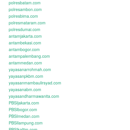
polresbatam.com
polresambon.com
polresbima.com
polresmataram.com
polresdumai.com
antamjakarta.com
antambekasi.com
antambogor.com
antampalembang.com
antammedan.com
yayasanarrohmah.com
yayasanpkbm.com
yayasanmambaulirsyad.com
yayasanabm.com
yayasandharmawanita.com
PBSIjakarta.com
PBSIbogor.com
PBSImedan.com
PBSIlampung.com
PBSIkaltim.com