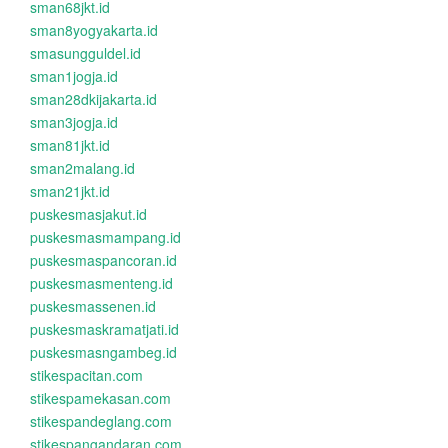
sman68jkt.id
sman8yogyakarta.id
smasungguldel.id
sman1jogja.id
sman28dkijakarta.id
sman3jogja.id
sman81jkt.id
sman2malang.id
sman21jkt.id
puskesmasjakut.id
puskesmasmampang.id
puskesmaspancoran.id
puskesmasmenteng.id
puskesmassenen.id
puskesmaskramatjati.id
puskesmasngambeg.id
stikespacitan.com
stikespamekasan.com
stikespandeglang.com
stikespangandaran.com