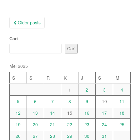
Posts
Older posts
navigation
Cari
Cari
Mei 2025
S
S
R
K
J
S
M
1
2
3
4
5
6
7
8
9
10
11
12
13
14
15
16
17
18
19
20
21
22
23
24
25
26
27
28
29
30
31