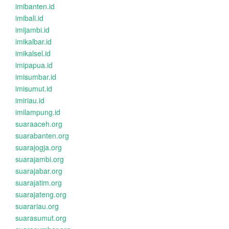
imibanten.id
imibali.id
imijambi.id
imikalbar.id
imikalsel.id
imipapua.id
imisumbar.id
imisumut.id
imiriau.id
imilampung.id
suaraaceh.org
suarabanten.org
suarajogja.org
suarajambi.org
suarajabar.org
suarajatim.org
suarajateng.org
suarariau.org
suarasumut.org