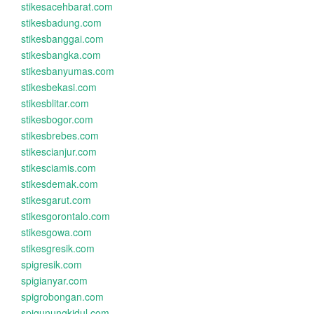
stikesacehbarat.com
stikesbadung.com
stikesbanggai.com
stikesbangka.com
stikesbanyumas.com
stikesbekasi.com
stikesblitar.com
stikesbogor.com
stikesbrebes.com
stikescianjur.com
stikesciamis.com
stikesdemak.com
stikesgarut.com
stikesgorontalo.com
stikesgowa.com
stikesgresik.com
spigresik.com
spigianyar.com
spigrobongan.com
spigunungkidul.com