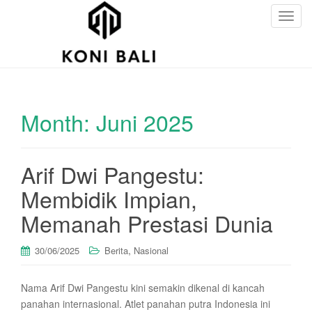
T
o
g
g
l
e
Month:
Juni 2025
n
a
v
i
Arif Dwi Pangestu:
g
Membidik Impian,
a
t
Memanah Prestasi Dunia
i
o
,
30/06/2025
Berita
Nasional
n
Nama Arif Dwi Pangestu kini semakin dikenal di kancah
panahan internasional. Atlet panahan putra Indonesia ini