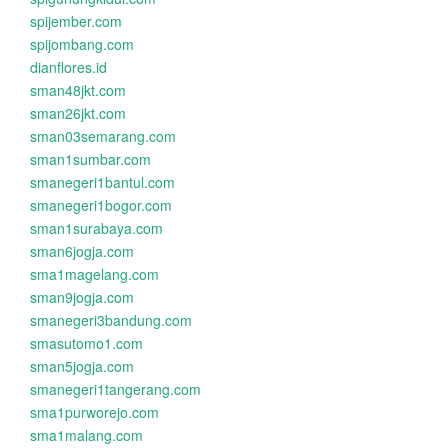
spijember.com
spijombang.com
dianflores.id
sman48jkt.com
sman26jkt.com
sman03semarang.com
sman1sumbar.com
smanegeri1bantul.com
smanegeri1bogor.com
sman1surabaya.com
sman6jogja.com
sma1magelang.com
sman9jogja.com
smanegeri3bandung.com
smasutomo1.com
sman5jogja.com
smanegeri1tangerang.com
sma1purworejo.com
sma1malang.com