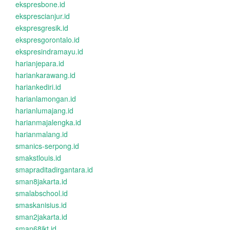
ekspresbone.id
eksprescianjur.id
ekspresgresik.id
ekspresgorontalo.id
ekspresindramayu.id
harianjepara.id
hariankarawang.id
hariankediri.id
harianlamongan.id
harianlumajang.id
harianmajalengka.id
harianmalang.id
smanics-serpong.id
smakstlouis.id
smapraditadirgantara.id
sman8jakarta.id
smalabschool.id
smaskanisius.id
sman2jakarta.id
sman68jkt.id