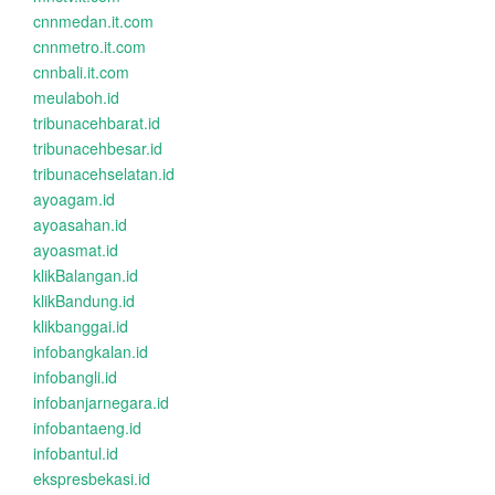
cnnmedan.it.com
cnnmetro.it.com
cnnbali.it.com
meulaboh.id
tribunacehbarat.id
tribunacehbesar.id
tribunacehselatan.id
ayoagam.id
ayoasahan.id
ayoasmat.id
klikBalangan.id
klikBandung.id
klikbanggai.id
infobangkalan.id
infobangli.id
infobanjarnegara.id
infobantaeng.id
infobantul.id
ekspresbekasi.id