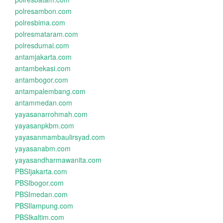
polresambon.com
polresbima.com
polresmataram.com
polresdumai.com
antamjakarta.com
antambekasi.com
antambogor.com
antampalembang.com
antammedan.com
yayasanarrohmah.com
yayasanpkbm.com
yayasanmambaulirsyad.com
yayasanabm.com
yayasandharmawanita.com
PBSIjakarta.com
PBSIbogor.com
PBSImedan.com
PBSIlampung.com
PBSIkaltim.com