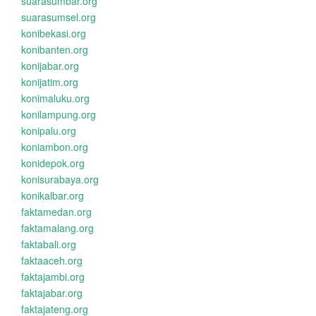
suarasumbar.org
suarasumsel.org
konibekasi.org
konibanten.org
konijabar.org
konijatim.org
konimaluku.org
konilampung.org
konipalu.org
koniambon.org
konidepok.org
konisurabaya.org
konikalbar.org
faktamedan.org
faktamalang.org
faktabali.org
faktaaceh.org
faktajambi.org
faktajabar.org
faktajateng.org