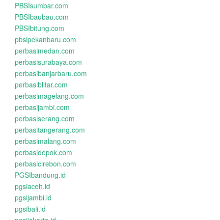
PBSIsumbar.com
PBSIbaubau.com
PBSIbitung.com
pbsipekanbaru.com
perbasimedan.com
perbasisurabaya.com
perbasibanjarbaru.com
perbasiblitar.com
perbasimagelang.com
perbasijambi.com
perbasiserang.com
perbasitangerang.com
perbasimalang.com
perbasidepok.com
perbasicirebon.com
PGSIbandung.id
pgsiaceh.id
pgsijambi.id
pgsibali.id