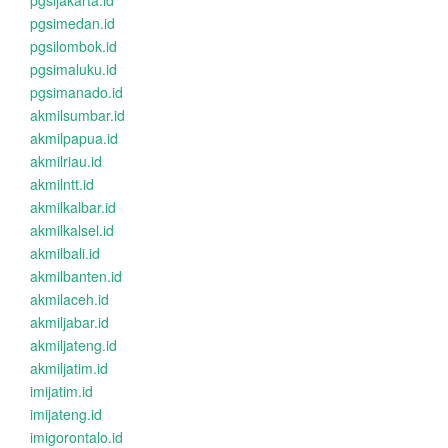
pgsijakarta.id
pgsimedan.id
pgsilombok.id
pgsimaluku.id
pgsimanado.id
akmilsumbar.id
akmilpapua.id
akmilriau.id
akmilntt.id
akmilkalbar.id
akmilkalsel.id
akmilbali.id
akmilbanten.id
akmilaceh.id
akmiljabar.id
akmiljateng.id
akmiljatim.id
imijatim.id
imijateng.id
imigorontalo.id