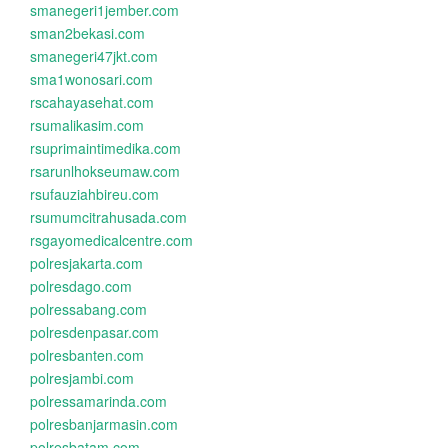
smanegeri1jember.com
sman2bekasi.com
smanegeri47jkt.com
sma1wonosari.com
rscahayasehat.com
rsumalikasim.com
rsuprimaintimedika.com
rsarunlhokseumaw.com
rsufauziahbireu.com
rsumumcitrahusada.com
rsgayomedicalcentre.com
polresjakarta.com
polresdago.com
polressabang.com
polresdenpasar.com
polresbanten.com
polresjambi.com
polressamarinda.com
polresbanjarmasin.com
polresbatam.com