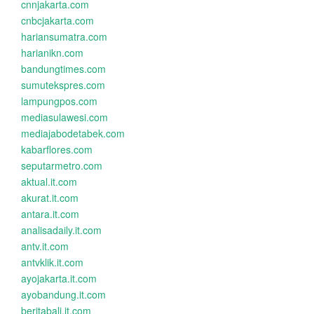
cnnjakarta.com
cnbcjakarta.com
hariansumatra.com
harianikn.com
bandungtimes.com
sumutekspres.com
lampungpos.com
mediasulawesi.com
mediajabodetabek.com
kabarflores.com
seputarmetro.com
aktual.it.com
akurat.it.com
antara.it.com
analisadaily.it.com
antv.it.com
antvklik.it.com
ayojakarta.it.com
ayobandung.it.com
beritabali.it.com