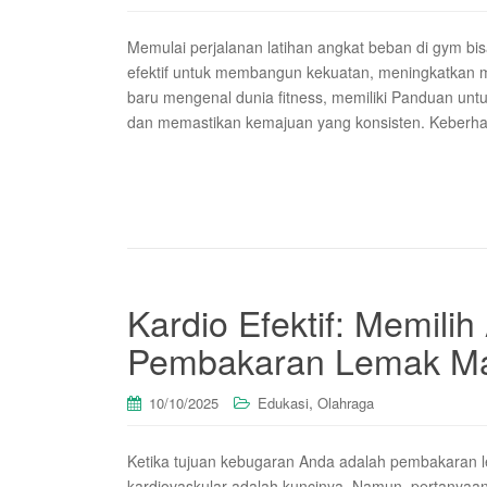
Memulai perjalanan latihan angkat beban di gym bisa
efektif untuk membangun kekuatan, meningkatkan m
baru mengenal dunia fitness, memiliki Panduan unt
dan memastikan kemajuan yang konsisten. Keberhasi
Kardio Efektif: Memili
Pembakaran Lemak Ma
,
10/10/2025
Edukasi
Olahraga
Ketika tujuan kebugaran Anda adalah pembakaran l
kardiovaskular adalah kuncinya. Namun, pertanyaan 