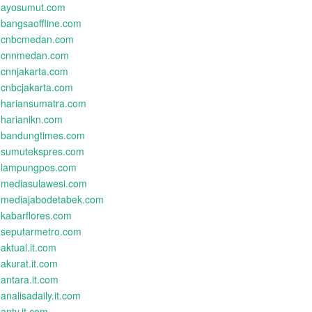
ayosumut.com
bangsaoffline.com
cnbcmedan.com
cnnmedan.com
cnnjakarta.com
cnbcjakarta.com
hariansumatra.com
harianikn.com
bandungtimes.com
sumutekspres.com
lampungpos.com
mediasulawesi.com
mediajabodetabek.com
kabarflores.com
seputarmetro.com
aktual.it.com
akurat.it.com
antara.it.com
analisadaily.it.com
antv.it.com