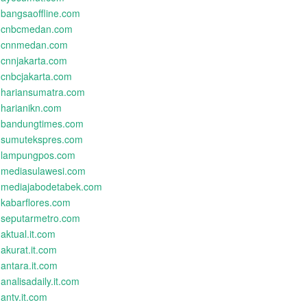
bangsaoffline.com
cnbcmedan.com
cnnmedan.com
cnnjakarta.com
cnbcjakarta.com
hariansumatra.com
harianikn.com
bandungtimes.com
sumutekspres.com
lampungpos.com
mediasulawesi.com
mediajabodetabek.com
kabarflores.com
seputarmetro.com
aktual.it.com
akurat.it.com
antara.it.com
analisadaily.it.com
antv.it.com