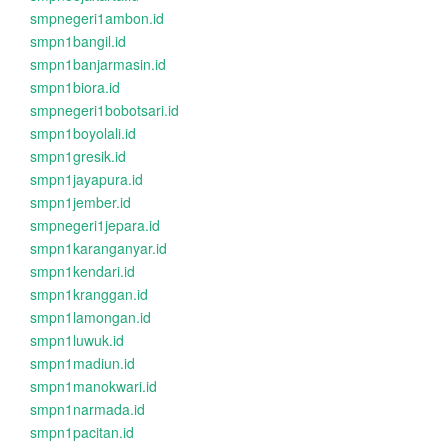
smpnegeri1ambon.id
smpn1bangil.id
smpn1banjarmasin.id
smpn1biora.id
smpnegeri1bobotsari.id
smpn1boyolali.id
smpn1gresik.id
smpn1jayapura.id
smpn1jember.id
smpnegeri1jepara.id
smpn1karanganyar.id
smpn1kendari.id
smpn1kranggan.id
smpn1lamongan.id
smpn1luwuk.id
smpn1madiun.id
smpn1manokwari.id
smpn1narmada.id
smpn1pacitan.id