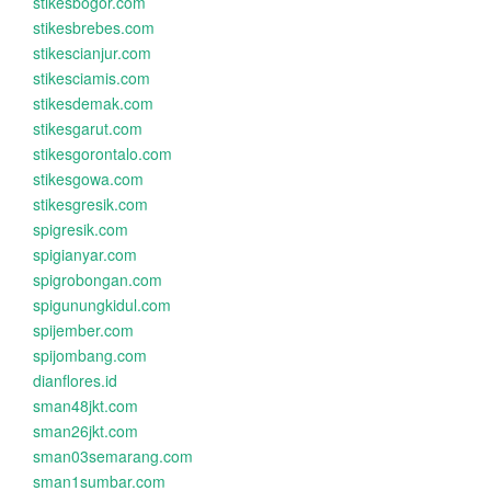
stikesbogor.com
stikesbrebes.com
stikescianjur.com
stikesciamis.com
stikesdemak.com
stikesgarut.com
stikesgorontalo.com
stikesgowa.com
stikesgresik.com
spigresik.com
spigianyar.com
spigrobongan.com
spigunungkidul.com
spijember.com
spijombang.com
dianflores.id
sman48jkt.com
sman26jkt.com
sman03semarang.com
sman1sumbar.com