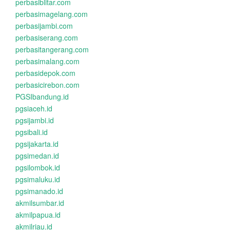
perbasiblitar.com
perbasimagelang.com
perbasijambi.com
perbasiserang.com
perbasitangerang.com
perbasimalang.com
perbasidepok.com
perbasicirebon.com
PGSIbandung.id
pgsiaceh.id
pgsijambi.id
pgsibali.id
pgsijakarta.id
pgsimedan.id
pgsilombok.id
pgsimaluku.id
pgsimanado.id
akmilsumbar.id
akmilpapua.id
akmilriau.id