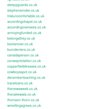
sleepyguards.co.uk
stephensmoke.co.uk
trialuncomfortable.co.uk
accordingchapel.co.uk
accordingoversees.co.uk
annoyingfunded.co.uk
belongsthey.co.uk
bootsrover.co.uk
burndeniers.co.uk
canadaperson.co.uk
conwayviolation.co.uk
copperfielddresses.co.uk
cowboysspot.co.uk
decemberteaching.co.uk
traceloans.co.uk
thenewsweek.co.uk
thecakewala.co.uk
thomson-thorn.co.uk
wrestlingagrees.co.uk