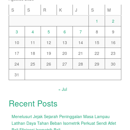
S
S
R
K
J
S
M
1
2
3
4
5
6
7
8
9
10
11
12
13
14
15
16
17
18
19
20
21
22
23
24
25
26
27
28
29
30
31
« Jul
Recent Posts
Menelusuri Jejak Sejarah Peninggalan Masa Lampau
Latihan Daya Tahan Beban Isometrik Perkuat Sendi Atlet
Bali Efisiensi Isometrik Bali