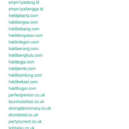
smpn1padang.id
smpn1pailangga.id
haklijakarta.com
haklilangsa.com
haklisabang.com
haklidenpasar.com
haklicilegon.com
hakliserang.com
haklibengkulu.com
haklijogja.com
haklijambi.com
haklibandung.com
haklibekasi.com
haklibogor.com
perfectperson.co.uk
tourmusicfest.co.uk
strongdemocracy.co.uk
dronetotal.co.uk
partycurrent.co.uk
lightalso.co.uk