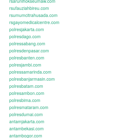
rsarunlhokseumaw.com
rsufauziahbireu.com
rsumumcitrahusada.com
rsgayomedicalcentre.com
polresjakarta.com
polresdago.com
polressabang.com
polresdenpasar.com
polresbanten.com
polresjambi.com
polressamarinda.com
polresbanjarmasin.com
polresbatam.com
polresambon.com
polresbima.com
polresmataram.com
polresdumai.com
antamjakarta.com
antambekasi.com
antambogor.com