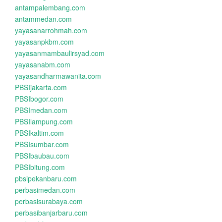
antampalembang.com
antammedan.com
yayasanarrohmah.com
yayasanpkbm.com
yayasanmambaulirsyad.com
yayasanabm.com
yayasandharmawanita.com
PBSIjakarta.com
PBSIbogor.com
PBSImedan.com
PBSIlampung.com
PBSIkaltim.com
PBSIsumbar.com
PBSIbaubau.com
PBSIbitung.com
pbsipekanbaru.com
perbasimedan.com
perbasisurabaya.com
perbasibanjarbaru.com