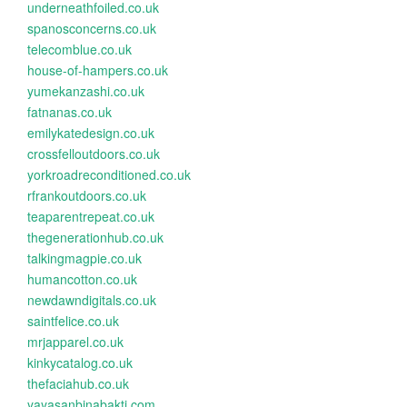
underneathfoiled.co.uk
spanosconcerns.co.uk
telecomblue.co.uk
house-of-hampers.co.uk
yumekanzashi.co.uk
fatnanas.co.uk
emilykatedesign.co.uk
crossfelloutdoors.co.uk
yorkroadreconditioned.co.uk
rfrankoutdoors.co.uk
teaparentrepeat.co.uk
thegenerationhub.co.uk
talkingmagpie.co.uk
humancotton.co.uk
newdawndigitals.co.uk
saintfelice.co.uk
mrjapparel.co.uk
kinkycatalog.co.uk
thefaciahub.co.uk
yayasanbinabakti.com