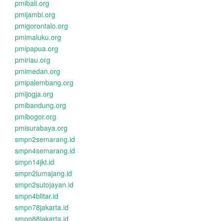
pmibali.org
pmijambi.org
pmigorontalo.org
pmimaluku.org
pmipapua.org
pmiriau.org
pmimedan.org
pmipalembang.org
pmijogja.org
pmibandung.org
pmibogor.org
pmisurabaya.org
smpn2semarang.id
smpn4semarang.id
smpn14jkt.id
smpn2lumajang.id
smpn2sutojayan.id
smpn4blitar.id
smpn78jakarta.id
smpn88jakarta.id