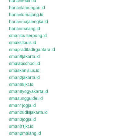
hariankediri.id
harianlamongan.id
harianlumajang.id
harianmajalengka.id
harianmalang.id
smanics-serpong.id
smakstlouis.id
smapraditadirgantara.id
sman8jakarta.id
smalabschool.id
smaskanisius.id
sman2jakarta.id
sman68jkt.id
sman8yogyakarta.id
smasungguldel.id
sman1jogja.id
sman28dkijakarta.id
sman3jogja.id
sman81jkt.id
sman2malang.id