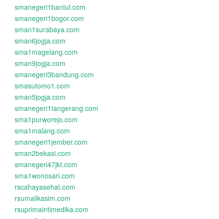
smanegeri1bantul.com
smanegeri1bogor.com
sman1surabaya.com
sman6jogja.com
sma1magelang.com
sman9jogja.com
smanegeri3bandung.com
smasutomo1.com
sman5jogja.com
smanegeri1tangerang.com
sma1purworejo.com
sma1malang.com
smanegeri1jember.com
sman2bekasi.com
smanegeri47jkt.com
sma1wonosari.com
rscahayasehat.com
rsumalikasim.com
rsuprimaintimedika.com