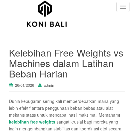
T
o
g
g
l
e
Kelebihan Free Weights vs
n
a
Machines dalam Latihan
v
Beban Harian
i
g
a
26/01/2026
admin
t
i
Dunia kebugaran sering kali memperdebatkan mana yang
o
lebih efektif antara penggunaan beban bebas atau alat
n
mekanis statis untuk mencapai hasil maksimal. Memahami
kelebihan free weights
sangat krusial bagi mereka yang
ingin mengembangkan stabilitas dan koordinasi otot secara