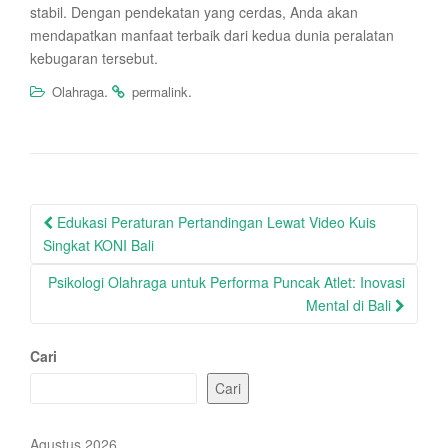
stabil. Dengan pendekatan yang cerdas, Anda akan
mendapatkan manfaat terbaik dari kedua dunia peralatan
kebugaran tersebut.
.
.
Olahraga
permalink
Post
Edukasi Peraturan Pertandingan Lewat Video Kuis
navigation
Singkat KONI Bali
Psikologi Olahraga untuk Performa Puncak Atlet: Inovasi
Mental di Bali
Cari
Cari
Agustus 2026