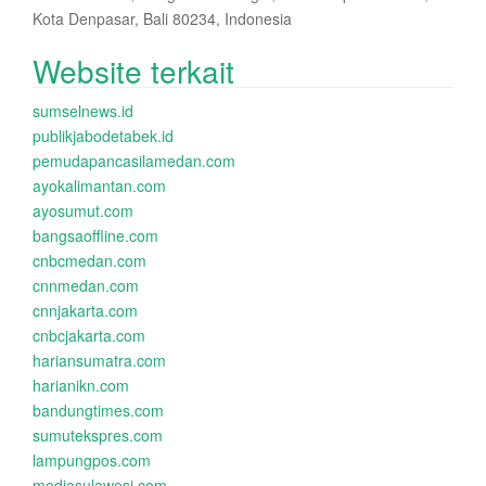
Kota Denpasar, Bali 80234, Indonesia
Website terkait
sumselnews.id
publikjabodetabek.id
pemudapancasilamedan.com
ayokalimantan.com
ayosumut.com
bangsaoffline.com
cnbcmedan.com
cnnmedan.com
cnnjakarta.com
cnbcjakarta.com
hariansumatra.com
harianikn.com
bandungtimes.com
sumutekspres.com
lampungpos.com
mediasulawesi.com