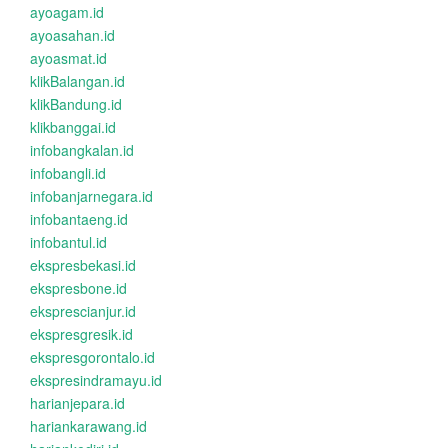
ayoagam.id
ayoasahan.id
ayoasmat.id
klikBalangan.id
klikBandung.id
klikbanggai.id
infobangkalan.id
infobangli.id
infobanjarnegara.id
infobantaeng.id
infobantul.id
ekspresbekasi.id
ekspresbone.id
eksprescianjur.id
ekspresgresik.id
ekspresgorontalo.id
ekspresindramayu.id
harianjepara.id
hariankarawang.id