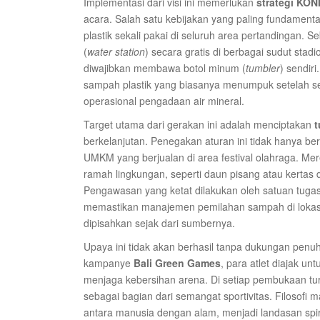
Implementasi dari visi ini memerlukan
strategi KON
acara. Salah satu kebijakan yang paling fundame
plastik sekali pakai di seluruh area pertandingan. Se
(
water station
) secara gratis di berbagai sudut stadi
diwajibkan membawa botol minum (
tumbler
) sendir
sampah plastik yang biasanya menumpuk setelah se
operasional pengadaan air mineral.
Target utama dari gerakan ini adalah menciptakan
t
berkelanjutan. Penegakan aturan ini tidak hanya ber
UMKM yang berjualan di area festival olahraga. 
ramah lingkungan, seperti daun pisang atau kertas d
Pengawasan yang ketat dilakukan oleh satuan tuga
memastikan manajemen pemilahan sampah di lokasi
dipisahkan sejak dari sumbernya.
Upaya ini tidak akan berhasil tanpa dukungan penuh 
kampanye
Bali Green Games
, para atlet diajak u
menjaga kebersihan arena. Di setiap pembukaan tur
sebagai bagian dari semangat sportivitas. Filosofi
antara manusia dengan alam, menjadi landasan spiri