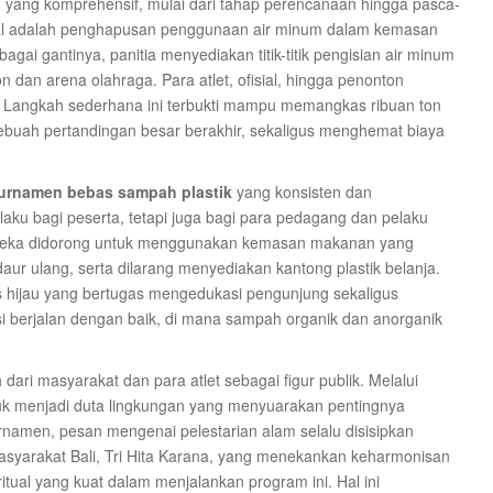
I
yang komprehensif, mulai dari tahap perencanaan hingga pasca-
ntal adalah penghapusan penggunaan air minum dalam kemasan
bagai gantinya, panitia menyediakan titik-titik pengisian air minum
on dan arena olahraga. Para atlet, ofisial, hingga penonton
i. Langkah sederhana ini terbukti mampu memangkas ribuan ton
buah pertandingan besar berakhir, sekaligus menghemat biaya
urnamen bebas sampah plastik
yang konsisten dan
laku bagi peserta, tetapi juga bagi para pedagang dan pelaku
Mereka didorong untuk menggunakan kemasan makanan yang
aur ulang, serta dilarang menyediakan kantong plastik belanja.
s hijau yang bertugas mengedukasi pengunjung sekaligus
 berjalan dengan baik, di mana sampah organik dan anorganik
dari masyarakat dan para atlet sebagai figur publik. Melalui
ntuk menjadi duta lingkungan yang menyuarakan pentingnya
namen, pesan mengenai pelestarian alam selalu disisipkan
 masyarakat Bali, Tri Hita Karana, yang menekankan keharmonisan
tual yang kuat dalam menjalankan program ini. Hal ini