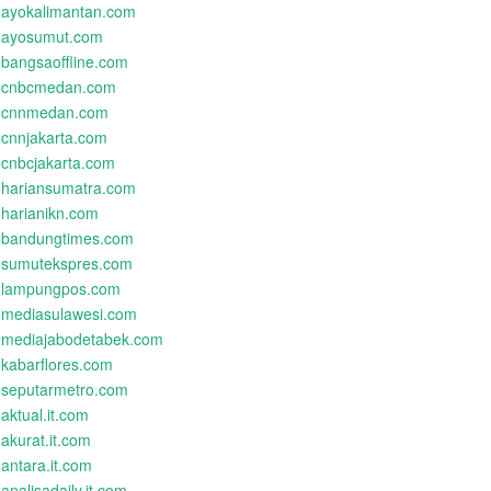
ayokalimantan.com
ayosumut.com
bangsaoffline.com
cnbcmedan.com
cnnmedan.com
cnnjakarta.com
cnbcjakarta.com
hariansumatra.com
harianikn.com
bandungtimes.com
sumutekspres.com
lampungpos.com
mediasulawesi.com
mediajabodetabek.com
kabarflores.com
seputarmetro.com
aktual.it.com
akurat.it.com
antara.it.com
analisadaily.it.com