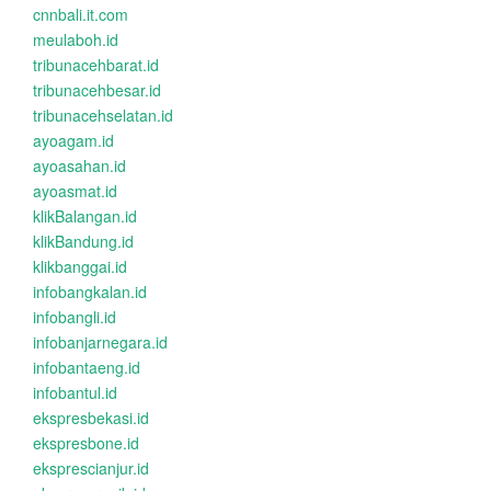
cnnbali.it.com
meulaboh.id
tribunacehbarat.id
tribunacehbesar.id
tribunacehselatan.id
ayoagam.id
ayoasahan.id
ayoasmat.id
klikBalangan.id
klikBandung.id
klikbanggai.id
infobangkalan.id
infobangli.id
infobanjarnegara.id
infobantaeng.id
infobantul.id
ekspresbekasi.id
ekspresbone.id
eksprescianjur.id