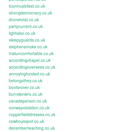
tourmusicfest.co.uk
strongdemocracy.co.uk
dronetotal.co.uk
partycurrent.co.uk
lightalso.co.uk
sleepyguards.co.uk
stephensmoke.co.uk
trialuncomfortable.co.uk
accordingchapel.co.uk
accordingoversees.co.uk
annoyingfunded.co.uk
belongsthey.co.uk
bootsrover.co.uk
burndeniers.co.uk
canadaperson.co.uk
conwayviolation.co.uk
copperfielddresses.co.uk
cowboysspot.co.uk
decemberteaching.co.uk