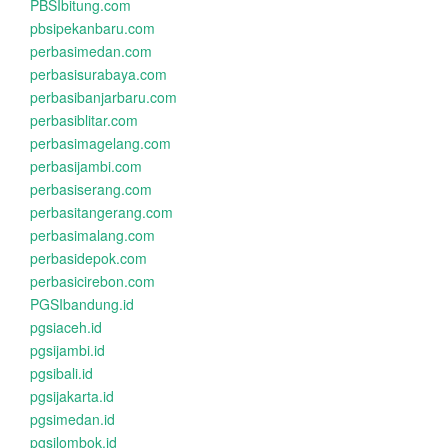
PBSIbitung.com
pbsipekanbaru.com
perbasimedan.com
perbasisurabaya.com
perbasibanjarbaru.com
perbasiblitar.com
perbasimagelang.com
perbasijambi.com
perbasiserang.com
perbasitangerang.com
perbasimalang.com
perbasidepok.com
perbasicirebon.com
PGSIbandung.id
pgsiaceh.id
pgsijambi.id
pgsibali.id
pgsijakarta.id
pgsimedan.id
pgsilombok.id