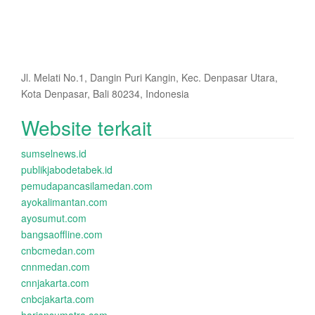
Jl. Melati No.1, Dangin Puri Kangin, Kec. Denpasar Utara,
Kota Denpasar, Bali 80234, Indonesia
Website terkait
sumselnews.id
publikjabodetabek.id
pemudapancasilamedan.com
ayokalimantan.com
ayosumut.com
bangsaoffline.com
cnbcmedan.com
cnnmedan.com
cnnjakarta.com
cnbcjakarta.com