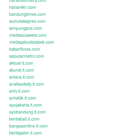
hariansumatra.com
harianikn.com
bandungtimes.com
sumutekspres.com
lampungpos.com
mediasulawesi.com
mediajabodetabek.com
kabarflores.com
seputarmetro.com
aktual.it.com
akurat.it.com
antara.it.com
analisadaily.it.com
antv.it.com
antvklik.it.com
ayojakarta.it.com
ayobandung.it.com
beritabali.it.com
bangsaonline.it.com
beritajatim.it.com