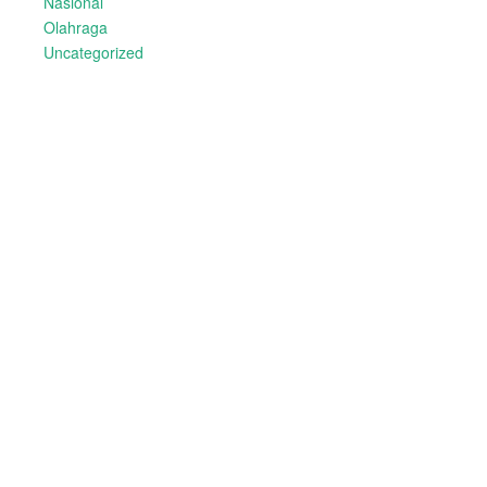
Nasional
Olahraga
Uncategorized