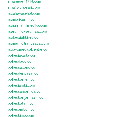
smanegeri47jkt.com
sma1wonosari.com
rscahayasehat.com
rsumalikasim.com
rsuprimaintimedika.com
rsarunlhokseumaw.com
rsufauziahbireu.com
rsumumcitrahusada.com
rsgayomedicalcentre.com
polresjakarta.com
polresdago.com
polressabang.com
polresdenpasar.com
polresbanten.com
polresjambi.com
polressamarinda.com
polresbanjarmasin.com
polresbatam.com
polresambon.com
polresbima.com