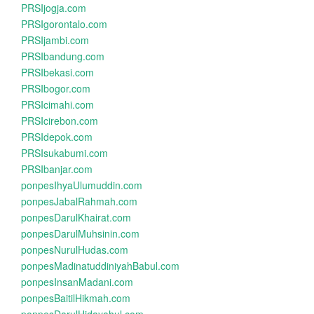
PRSIjogja.com
PRSIgorontalo.com
PRSIjambi.com
PRSIbandung.com
PRSIbekasi.com
PRSIbogor.com
PRSIcimahi.com
PRSIcirebon.com
PRSIdepok.com
PRSIsukabumi.com
PRSIbanjar.com
ponpesIhyaUlumuddin.com
ponpesJabalRahmah.com
ponpesDarulKhairat.com
ponpesDarulMuhsinin.com
ponpesNurulHudas.com
ponpesMadinatuddiniyahBabul.com
ponpesInsanMadani.com
ponpesBaitilHikmah.com