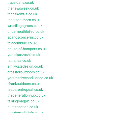
traceloans.co.uk
thenewsweek.co.uk
thecakewala.co.uk
thomson-thorn.co.uk
wrestlingagrees.co.uk
underneathfoiled.co.uk
spanosconcerns.co.uk
telecomblue.co.uk
house-of-hampers.co.uk
yumekanzashi.co.uk
fatnanas.co.uk
emilykatedesign.co.uk
crossfelloutdoors.co.uk
yorkroadreconditioned.co.uk
rfrankoutdoors.co.uk
teaparentrepeat.co.uk
thegenerationhub.co.uk
talkingmagpie.co.uk
humancotton.co.uk
newdawndigitals.co.uk