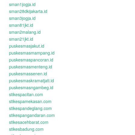
sman1jogja.id
sman28dkijakarta.id
sman3jogja.id
sman81jkt.id
sman2malang.id
sman21jkt.id
puskesmasjakut.id
puskesmasmampang.id
puskesmaspancoran.id
puskesmasmenteng.id
puskesmassenen.id
puskesmaskramatjati.id
puskesmasngambeg.id
stikespacitan.com
stikespamekasan.com
stikespandeglang.com
stikespangandaran.com
stikesacehbarat.com
stikesbadung.com