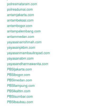
polresmataram.com
polresdumai.com
antamjakarta.com
antambekasi.com
antambogor.com
antampalembang.com
antammedan.com
yayasanarrohmah.com
yayasanpkbm.com
yayasanmambaulirsyad.com
yayasanabm.com
yayasandharmawanita.com
PBSIjakarta.com
PBSIbogor.com
PBSImedan.com
PBSIlampung.com
PBSIkaltim.com
PBSIsumbar.com
PBSIbaubau.com