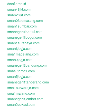
dianflores.id
sman48jkt.com
sman26jkt.com
sman03semarang.com
sman1sumbar.com
smanegeri1bantul.com
smanegeri1bogor.com
sman1surabaya.com
sman6jogja.com
sma1magelang.com
sman9jogja.com
smanegeri3bandung.com
smasutomo1.com
sman5jogja.com
smanegeri1tangerang.com
sma1purworejo.com
sma1malang.com
smanegeri1jember.com
sman2bekasi.com