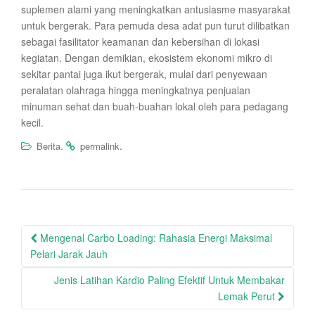
suplemen alami yang meningkatkan antusiasme masyarakat
untuk bergerak. Para pemuda desa adat pun turut dilibatkan
sebagai fasilitator keamanan dan kebersihan di lokasi
kegiatan. Dengan demikian, ekosistem ekonomi mikro di
sekitar pantai juga ikut bergerak, mulai dari penyewaan
peralatan olahraga hingga meningkatnya penjualan
minuman sehat dan buah-buahan lokal oleh para pedagang
kecil.
.
.
Berita
permalink
Post
Mengenal Carbo Loading: Rahasia Energi Maksimal
navigation
Pelari Jarak Jauh
Jenis Latihan Kardio Paling Efektif Untuk Membakar
Lemak Perut