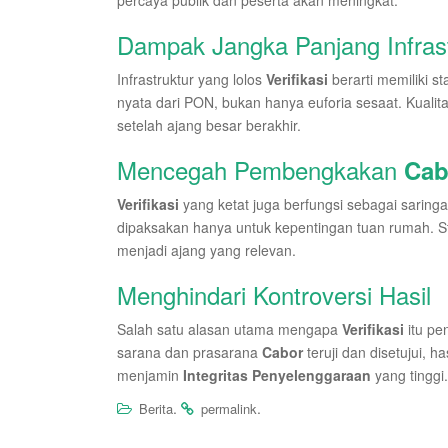
percaya publik dan peserta akan meningkat.
Dampak Jangka Panjang Infrast
Infrastruktur yang lolos
Verifikasi
berarti memiliki s
nyata dari PON, bukan hanya euforia sesaat. Kualit
setelah ajang besar berakhir.
Mencegah Pembengkakan
Cab
Verifikasi
yang ketat juga berfungsi sebagai sari
dipaksakan hanya untuk kepentingan tuan rumah. St
menjadi ajang yang relevan.
Menghindari Kontroversi Hasil
Salah satu alasan utama mengapa
Verifikasi
itu pe
sarana dan prasarana
Cabor
teruji dan disetujui, 
menjamin
Integritas Penyelenggaraan
yang tinggi.
.
.
Berita
permalink