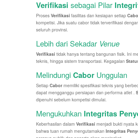
sebagai Pilar
Verifikasi
Integr
Proses
Verifikasi
fasilitas dan kesiapan setiap
Cabo
kompetisi. Jika suatu cabor tidak terverifikasi deng
seluruh provinsi.
Lebih dari Sekadar
Venue
Verifikasi
tidak hanya tentang bangunan fisik. Ini 
teknis, hingga sistem transportasi. Kegagalan
Stat
Melindungi
Unggulan
Cabor
Setiap
Cabor
memiliki spesifikasi teknis yang berb
dapat mengganggu persiapan dan performa atlet .
dipenuhi sebelum kompetisi dimulai.
Mengukuhkan
Integritas Pen
Keberhasilan dalam
Verifikasi
menjadi bukti nyata
bahwa tuan rumah mengutamakan
Integritas Pen