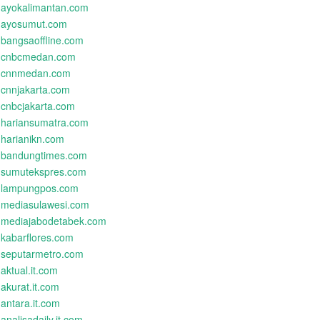
ayokalimantan.com
ayosumut.com
bangsaoffline.com
cnbcmedan.com
cnnmedan.com
cnnjakarta.com
cnbcjakarta.com
hariansumatra.com
harianikn.com
bandungtimes.com
sumutekspres.com
lampungpos.com
mediasulawesi.com
mediajabodetabek.com
kabarflores.com
seputarmetro.com
aktual.it.com
akurat.it.com
antara.it.com
analisadaily.it.com