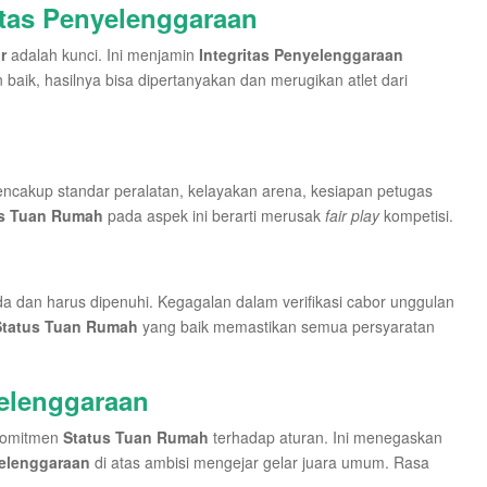
itas Penyelenggaraan
r
adalah kunci. Ini menjamin
Integritas Penyelenggaraan
an baik, hasilnya bisa dipertanyakan dan merugikan atlet dari
mencakup standar peralatan, kelayakan arena, kesiapan petugas
us Tuan Rumah
pada aspek ini berarti merusak
fair play
kompetisi.
eda dan harus dipenuhi. Kegagalan dalam verifikasi cabor unggulan
Status Tuan Rumah
yang baik memastikan semua persyaratan
yelenggaraan
 komitmen
Status Tuan Rumah
terhadap aturan. Ini menegaskan
yelenggaraan
di atas ambisi mengejar gelar juara umum. Rasa