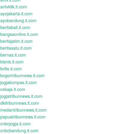
antvklik.it.com
ayojakarta.it.com
ayobandung.it.com
beritabali.it.com
bangsaonline.it.com
beritajatim.it.com
beritasatu.it.com
bernas.it.com
bisnis.it.com
brilio.it.com
bogortribunnews.it.com
jogjakompas.it.com
cekaja.it.com
jogjatribunnews.it.com
dkitribunnews.it.com
medantribunnews.it.com
papuatribunnews.it.com
cnbcjogja.it.com
cnbcbandung.it.com