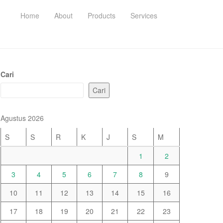
Home
About
Products
Services
Cari
Cari
Agustus 2026
S
S
R
K
J
S
M
1
2
3
4
5
6
7
8
9
10
11
12
13
14
15
16
17
18
19
20
21
22
23