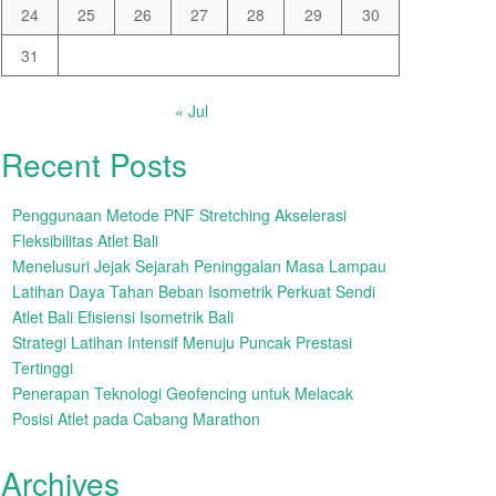
24
25
26
27
28
29
30
31
« Jul
Recent Posts
Penggunaan Metode PNF Stretching Akselerasi
Fleksibilitas Atlet Bali
Menelusuri Jejak Sejarah Peninggalan Masa Lampau
Latihan Daya Tahan Beban Isometrik Perkuat Sendi
Atlet Bali Efisiensi Isometrik Bali
Strategi Latihan Intensif Menuju Puncak Prestasi
Tertinggi
Penerapan Teknologi Geofencing untuk Melacak
Posisi Atlet pada Cabang Marathon
Archives