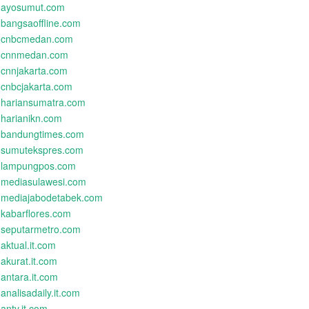
ayosumut.com
bangsaoffline.com
cnbcmedan.com
cnnmedan.com
cnnjakarta.com
cnbcjakarta.com
hariansumatra.com
harianikn.com
bandungtimes.com
sumutekspres.com
lampungpos.com
mediasulawesi.com
mediajabodetabek.com
kabarflores.com
seputarmetro.com
aktual.it.com
akurat.it.com
antara.it.com
analisadaily.it.com
antv.it.com