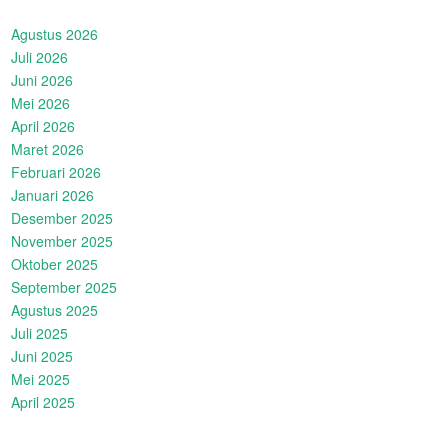
Agustus 2026
Juli 2026
Juni 2026
Mei 2026
April 2026
Maret 2026
Februari 2026
Januari 2026
Desember 2025
November 2025
Oktober 2025
September 2025
Agustus 2025
Juli 2025
Juni 2025
Mei 2025
April 2025