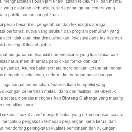
tat, menghabiskan ribuan jam untuk latihan teknis, fisik, dan mental
inan yang diajarkan oleh pelatih, serta penanganan cedera yang
 mata publik, namun sangat krusial.
i peran besar ilmu pengetahuan dan teknologi olahraga.
ata performa, nutrisi yang terukur, dan program pemulihan yang
atlet tidak akan bisa dimaksimalkan. Investasi pada fasilitas dan
 bersaing di tingkat global.
pat pengorbanan finansial dan emosional yang luar biasa, baik
gkali harus memilih antara pendidikan formal dan karir,
na nyaman. Asumsi bakat semata meremehkan ketahanan mental
uk mengatasi kekalahan, cedera, dan harapan besar bangsa.
asi, juga sangat menentukan. Ketersediaan kompetisi yang
rta dukungan pemerintah melalui dana dan fasilitas, membentuk
, ia secara otomatis menghasilkan
Bintang Olahraga
yang matang
 mentalitas juara.
ri sekadar “bakat alam” menjadi “bakat yang dikembangkan secara
 mencakup pengakuan terhadap perjuangan, kerja keras, dan
n mendorong peningkatan kualitas pembinaan dan dukungan,