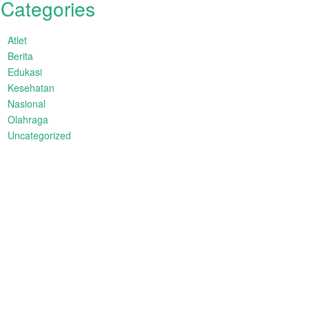
Categories
Atlet
Berita
Edukasi
Kesehatan
Nasional
Olahraga
Uncategorized