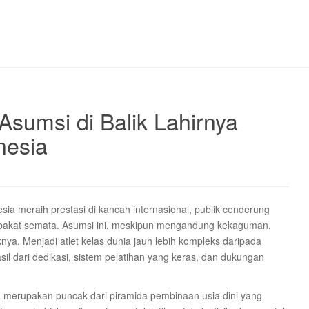
sumsi di Balik Lahirnya
nesia
sia meraih prestasi di kancah internasional, publik cenderung
bakat semata. Asumsi ini, meskipun mengandung kekaguman,
nya. Menjadi atlet kelas dunia jauh lebih kompleks daripada
l dari dedikasi, sistem pelatihan yang keras, dan dukungan
merupakan puncak dari piramida pembinaan usia dini yang