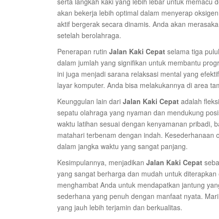
serta langkah kaki yang lebih lebar untuk memacu 
akan bekerja lebih optimal dalam menyerap oksigen
aktif bergerak secara dinamis. Anda akan merasakan 
setelah berolahraga.
Penerapan rutin
Jalan Kaki Cepat
selama tiga pulu
dalam jumlah yang signifikan untuk membantu progra
ini juga menjadi sarana relaksasi mental yang efekti
layar komputer. Anda bisa melakukannya di area t
Keunggulan lain dari
Jalan Kaki Cepat
adalah fleks
sepatu olahraga yang nyaman dan mendukung posis
waktu latihan sesuai dengan kenyamanan pribadi, ba
matahari terbenam dengan indah. Kesederhanaan ol
dalam jangka waktu yang sangat panjang.
Kesimpulannya, menjadikan
Jalan Kaki Cepat
sebag
yang sangat berharga dan mudah untuk diterapkan o
menghambat Anda untuk mendapatkan jantung yang 
sederhana yang penuh dengan manfaat nyata. Mari 
yang jauh lebih terjamin dan berkualitas.