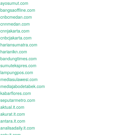
ayosumut.com
bangsaoffline.com
cnbcmedan.com
cnnmedan.com
cnnjakarta.com
cnbcjakarta.com
hariansumatra.com
harianikn.com
bandungtimes.com
sumutekspres.com
lampungpos.com
mediasulawesi.com
mediajabodetabek.com
kabarflores.com
seputarmetro.com
aktual.it.com
akurat.it.com
antara.it.com
analisadaily.it.com
antv.it.com