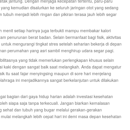
detak jantung. Dengan menjaga kecepatan tertentu, paru-paru
 yang kemudian disalurkan ke seluruh jaringan otot yang sedang
tubuh menjadi lebih ringan dan pikiran terasa jauh lebih segar
h menit setiap harinya juga terbukti mampu membakar kalori
m penurunan berat badan. Selain bermanfaat bagi fisik, aktivitas
f untuk mengurangi tingkat stres setelah seharian bekerja di depan
aman perumahan yang asri sambil menghirup udara segar pagi.
ibilitasnya yang tidak memerlukan perlengkapan khusus selain
i kaki dengan sangat baik saat melangkah. Anda dapat mengatur
ik itu saat fajar menyingsing maupun di sore hari menjelang
ahraga ini menjadikannya sangat berkelanjutan untuk dilakukan
ai bagian dari gaya hidup harian adalah investasi kesehatan
leh siapa saja tanpa terkecuali. Jangan biarkan kemalasan
sehat dan tubuh yang bugar melalui gerakan-gerakan
mulai melangkah lebih cepat hari ini demi masa depan kesehatan