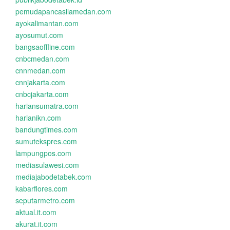
pemudapancasilamedan.com
ayokalimantan.com
ayosumut.com
bangsaoffline.com
cnbcmedan.com
cnnmedan.com
cnnjakarta.com
cnbcjakarta.com
hariansumatra.com
harianikn.com
bandungtimes.com
sumutekspres.com
lampungpos.com
mediasulawesi.com
mediajabodetabek.com
kabarflores.com
seputarmetro.com
aktual.it.com
akurat.it.com