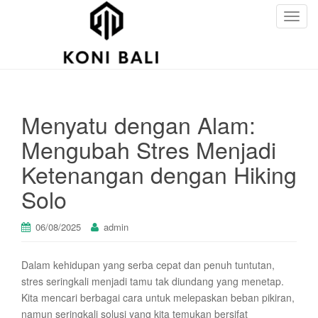
T
o
g
g
l
e
Menyatu dengan Alam:
n
a
Mengubah Stres Menjadi
v
Ketenangan dengan Hiking
i
g
Solo
a
t
06/08/2025
admin
i
o
n
Dalam kehidupan yang serba cepat dan penuh tuntutan,
stres seringkali menjadi tamu tak diundang yang menetap.
Kita mencari berbagai cara untuk melepaskan beban pikiran,
namun seringkali solusi yang kita temukan bersifat