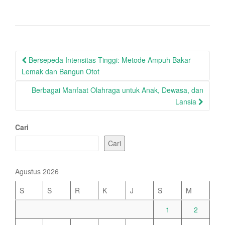
Post
Bersepeda Intensitas Tinggi: Metode Ampuh Bakar
navigation
Lemak dan Bangun Otot
Berbagai Manfaat Olahraga untuk Anak, Dewasa, dan
Lansia
Cari
Cari
Agustus 2026
S
S
R
K
J
S
M
1
2