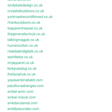
emilykatedesign.co.uk
crossfelloutdoors.co.uk
yorkroadreconditioned.co.uk
rfrankoutdoors.co.uk
teaparentrepeat.co.uk
thegenerationhub.co.uk
talkingmagpie.co.uk
humancotton.co.uk
newdawndigitals.co.uk
saintfelice.co.uk
mrjapparel.co.uk
kinkycatalog.co.uk
thefaciahub.co.uk
yayasanbinabakti.com
paudtunasbangsa.com
smkal-amin.com
smkal-manar.com
smkdarulamal.com
smkitpasundan.com