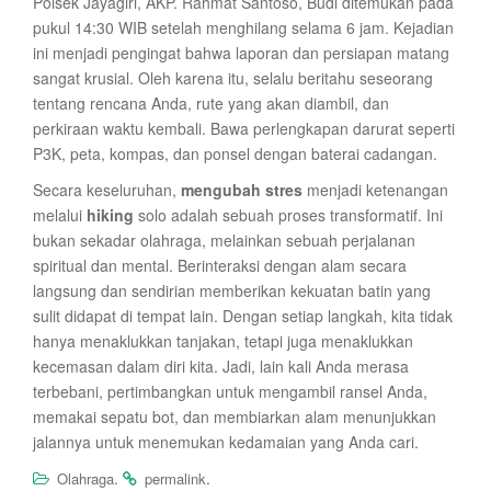
Polsek Jayagiri, AKP. Rahmat Santoso, Budi ditemukan pada
pukul 14:30 WIB setelah menghilang selama 6 jam. Kejadian
ini menjadi pengingat bahwa laporan dan persiapan matang
sangat krusial. Oleh karena itu, selalu beritahu seseorang
tentang rencana Anda, rute yang akan diambil, dan
perkiraan waktu kembali. Bawa perlengkapan darurat seperti
P3K, peta, kompas, dan ponsel dengan baterai cadangan.
Secara keseluruhan,
mengubah stres
menjadi ketenangan
melalui
hiking
solo adalah sebuah proses transformatif. Ini
bukan sekadar olahraga, melainkan sebuah perjalanan
spiritual dan mental. Berinteraksi dengan alam secara
langsung dan sendirian memberikan kekuatan batin yang
sulit didapat di tempat lain. Dengan setiap langkah, kita tidak
hanya menaklukkan tanjakan, tetapi juga menaklukkan
kecemasan dalam diri kita. Jadi, lain kali Anda merasa
terbebani, pertimbangkan untuk mengambil ransel Anda,
memakai sepatu bot, dan membiarkan alam menunjukkan
jalannya untuk menemukan kedamaian yang Anda cari.
.
.
Olahraga
permalink