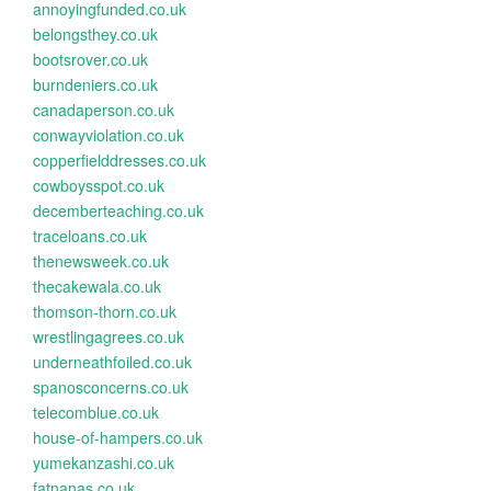
annoyingfunded.co.uk
belongsthey.co.uk
bootsrover.co.uk
burndeniers.co.uk
canadaperson.co.uk
conwayviolation.co.uk
copperfielddresses.co.uk
cowboysspot.co.uk
decemberteaching.co.uk
traceloans.co.uk
thenewsweek.co.uk
thecakewala.co.uk
thomson-thorn.co.uk
wrestlingagrees.co.uk
underneathfoiled.co.uk
spanosconcerns.co.uk
telecomblue.co.uk
house-of-hampers.co.uk
yumekanzashi.co.uk
fatnanas.co.uk