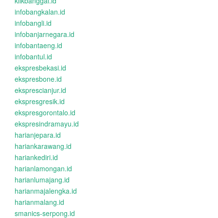
klikbanggai.id
infobangkalan.id
infobangli.id
infobanjarnegara.id
infobantaeng.id
infobantul.id
ekspresbekasi.id
ekspresbone.id
eksprescianjur.id
ekspresgresik.id
ekspresgorontalo.id
ekspresindramayu.id
harianjepara.id
hariankarawang.id
hariankediri.id
harianlamongan.id
harianlumajang.id
harianmajalengka.id
harianmalang.id
smanics-serpong.id