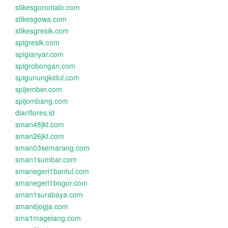
stikesgorontalo.com
stikesgowa.com
stikesgresik.com
spigresik.com
spigianyar.com
spigrobongan.com
spigunungkidul.com
spijember.com
spijombang.com
dianflores.id
sman48jkt.com
sman26jkt.com
sman03semarang.com
sman1sumbar.com
smanegeri1bantul.com
smanegeri1bogor.com
sman1surabaya.com
sman6jogja.com
sma1magelang.com