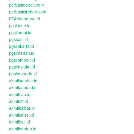
perbasidepok.com
perbasicirebon.com
PGSIbandung.id
pgsiaceh.id
pgsijambi.id
pgsibali.id
pgsijakarta.id
pgsimedan.id
pgsilombok.id
pgsimaluku.id
pgsimanado.id
akmilsumbar.id
akmilpapua.id
akmilriau.id
akmilntt.id
akmilkalbar.id
akmilkalsel.id
akmilbali.id
akmilbanten.id