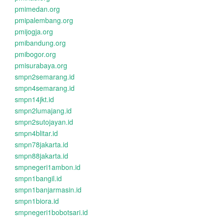
pmimedan.org
pmipalembang.org
pmijogja.org
pmibandung.org
pmibogor.org
pmisurabaya.org
smpn2semarang.id
smpn4semarang.id
smpn14jkt.id
smpn2lumajang.id
smpn2sutojayan.id
smpn4blitar.id
smpn78jakarta.id
smpn88jakarta.id
smpnegeri1ambon.id
smpn1bangil.id
smpn1banjarmasin.id
smpn1biora.id
smpnegeri1bobotsari.id