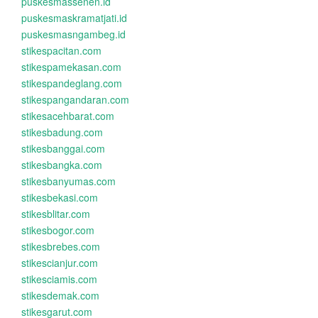
puskesmassenen.id
puskesmaskramatjati.id
puskesmasngambeg.id
stikespacitan.com
stikespamekasan.com
stikespandeglang.com
stikespangandaran.com
stikesacehbarat.com
stikesbadung.com
stikesbanggai.com
stikesbangka.com
stikesbanyumas.com
stikesbekasi.com
stikesblitar.com
stikesbogor.com
stikesbrebes.com
stikescianjur.com
stikesciamis.com
stikesdemak.com
stikesgarut.com