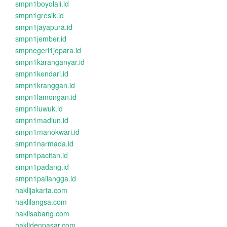
smpn1boyolali.id
smpn1gresik.id
smpn1jayapura.id
smpn1jember.id
smpnegeri1jepara.id
smpn1karanganyar.id
smpn1kendari.id
smpn1kranggan.id
smpn1lamongan.id
smpn1luwuk.id
smpn1madiun.id
smpn1manokwari.id
smpn1narmada.id
smpn1pacitan.id
smpn1padang.id
smpn1pailangga.id
haklijakarta.com
haklilangsa.com
haklisabang.com
haklidenpasar.com