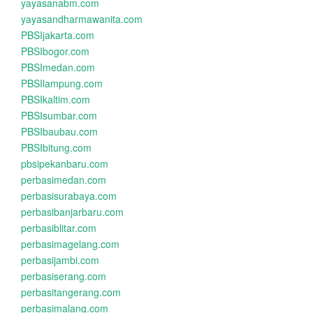
yayasanabm.com
yayasandharmawanita.com
PBSIjakarta.com
PBSIbogor.com
PBSImedan.com
PBSIlampung.com
PBSIkaltim.com
PBSIsumbar.com
PBSIbaubau.com
PBSIbitung.com
pbsipekanbaru.com
perbasimedan.com
perbasisurabaya.com
perbasibanjarbaru.com
perbasiblitar.com
perbasimagelang.com
perbasijambi.com
perbasiserang.com
perbasitangerang.com
perbasimalang.com