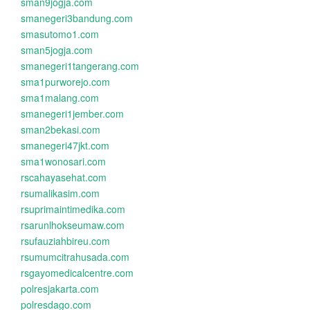
sman9jogja.com
smanegeri3bandung.com
smasutomo1.com
sman5jogja.com
smanegeri1tangerang.com
sma1purworejo.com
sma1malang.com
smanegeri1jember.com
sman2bekasi.com
smanegeri47jkt.com
sma1wonosari.com
rscahayasehat.com
rsumalikasim.com
rsuprimaintimedika.com
rsarunlhokseumaw.com
rsufauziahbireu.com
rsumumcitrahusada.com
rsgayomedicalcentre.com
polresjakarta.com
polresdago.com