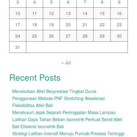
3
4
5
6
7
8
9
10
11
12
13
14
15
16
17
18
19
20
21
22
23
24
25
26
27
28
29
30
31
« Jul
Recent Posts
Menelurkan Atlet Berprestasi Tingkat Dunia
Penggunaan Metode PNF Stretching Akselerasi
Fleksibilitas Atlet Bali
Menelusuri Jejak Sejarah Peninggalan Masa Lampau
Latihan Daya Tahan Beban Isometrik Perkuat Sendi Atlet
Bali Efisiensi Isometrik Bali
Strategi Latihan Intensif Menuju Puncak Prestasi Tertinggi