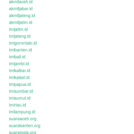
akmilaceh.id
akmiljabar.id
akmiljateng.id
akmiljatim.id
imijatim.id
imijateng.id
imigorontalo.id
imibanten.id
imibali.id
imijambi.id
imikalbar.id
imikalsel.id
imipapua.id
imisumbar.id
imisumut.id
imiriau.id
imilampung.id
suaraaceh.org
suarabanten.org
suarajogja.org