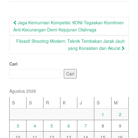
Post
Jaga Kemurnian Kompetisi: KONI Tegaskan Komitmen
navigation
Anti-Kecurangan Demi Kejujuran Olahraga
Filosofi Shooting Modern: Teknik Tembakan Jarak Jauh
yang Konsisten dan Akurat
Cari
Cari
Agustus 2026
S
S
R
K
J
S
M
1
2
3
4
5
6
7
8
9
10
11
12
13
14
15
16