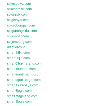
stikesgowa.com
stikesgresik.com
spigresik.com
spigianyar.com
spigrobongan.com
spigunungkidul.com
spijember.com
spijombang.com
dianflores.id
sman48jkt.com
sman26jkt.com
sman03semarang.com
sman1sumbar.com
smanegeri1bantul.com
smanegeri1bogor.com
sman1surabaya.com
sman6jogja.com
sma1magelang.com
sman9jogja.com