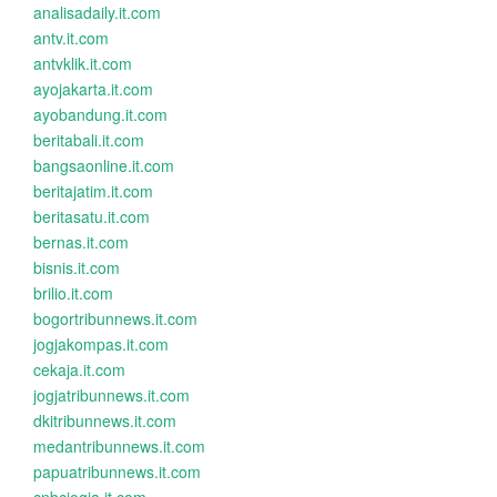
analisadaily.it.com
antv.it.com
antvklik.it.com
ayojakarta.it.com
ayobandung.it.com
beritabali.it.com
bangsaonline.it.com
beritajatim.it.com
beritasatu.it.com
bernas.it.com
bisnis.it.com
brilio.it.com
bogortribunnews.it.com
jogjakompas.it.com
cekaja.it.com
jogjatribunnews.it.com
dkitribunnews.it.com
medantribunnews.it.com
papuatribunnews.it.com