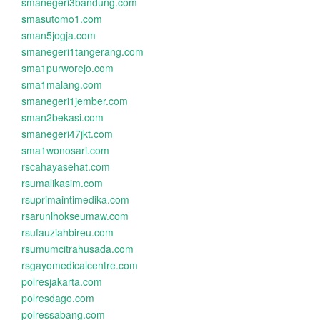
smanegeri3bandung.com
smasutomo1.com
sman5jogja.com
smanegeri1tangerang.com
sma1purworejo.com
sma1malang.com
smanegeri1jember.com
sman2bekasi.com
smanegeri47jkt.com
sma1wonosari.com
rscahayasehat.com
rsumalikasim.com
rsuprimaintimedika.com
rsarunlhokseumaw.com
rsufauziahbireu.com
rsumumcitrahusada.com
rsgayomedicalcentre.com
polresjakarta.com
polresdago.com
polressabang.com