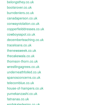
belongsthey.co.uk
bootsrover.co.uk
burndeniers.co.uk
canadaperson.co.uk
conwayviolation.co.uk
copperfielddresses.co.uk
cowboysspot.co.uk
decemberteaching.co.uk
traceloans.co.uk
thenewsweek.co.uk
thecakewala.co.uk
thomson-thorn.co.uk
wrestlingagrees.co.uk
underneathfoiled.co.uk
spanosconcerns.co.uk
telecomblue.co.uk
house-of-hampers.co.uk
yumekanzashi.co.uk
fatnanas.co.uk
emilykatedesign.co.uk