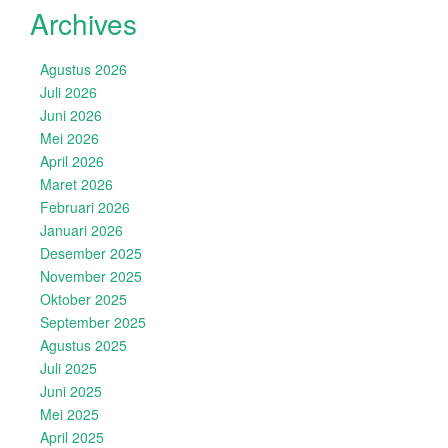
Archives
Agustus 2026
Juli 2026
Juni 2026
Mei 2026
April 2026
Maret 2026
Februari 2026
Januari 2026
Desember 2025
November 2025
Oktober 2025
September 2025
Agustus 2025
Juli 2025
Juni 2025
Mei 2025
April 2025