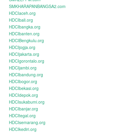
SMKHARAPANBANGSA2.com
HDCIaceh.org
HDCIbali.org
HDCIbangka.org
HDCIbanten.org
HDCIBengkulu.org
HDCIjogja.org
HDCIjakarta.org
HDCIgorontalo.org
HDCIjambi.org
HDCIbandung.org
HDCIbogor.org
HDCIbekasi.org
HDCIdepok.org
HDCIsukabumi.org
HDCIbanjar.org
HDCItegal.org
HDCIsemarang.org
HDCIkediri.org