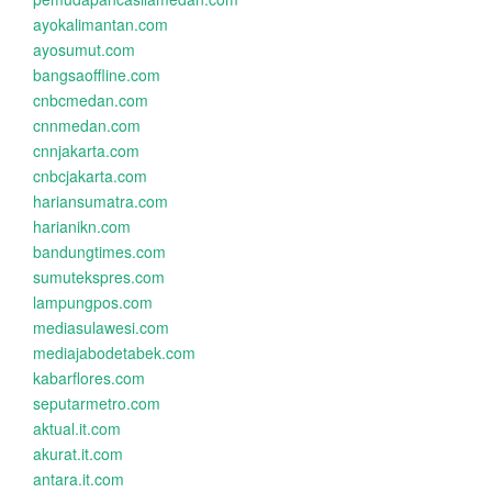
ayokalimantan.com
ayosumut.com
bangsaoffline.com
cnbcmedan.com
cnnmedan.com
cnnjakarta.com
cnbcjakarta.com
hariansumatra.com
harianikn.com
bandungtimes.com
sumutekspres.com
lampungpos.com
mediasulawesi.com
mediajabodetabek.com
kabarflores.com
seputarmetro.com
aktual.it.com
akurat.it.com
antara.it.com