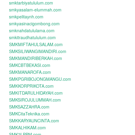
smktarbiyatululum.com
smkyasalam-elummah.com
smkpelitaynh.com
smkyasinacigombong.com
smknahdatululama.com
smkitraudhatululum.com
SMKMIFTAHULSALAM.com
SMKSILIWANGIMANDIRI.com
SMKMANDIRIBERKAH.com
SMKCBTBEKASI.com
SMKMANAROFA.com
SMKPGRIBOJONGMANGU.com
SMKKORPRIKOTA.com
SMKITDARULHIDAYAH.com
SMKSIROJULUMMAH.com
SMKSAZZAHRA.com
SMKCitaTeknika.com
SMKKARYAUNCINTA.com
SMKALHIKAM.com
SMK2LPPM.com