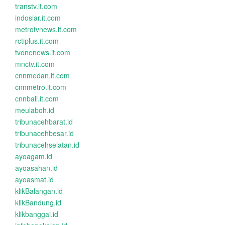
transtv.it.com
indosiar.it.com
metrotvnews.it.com
rctiplus.it.com
tvonenews.it.com
mnctv.it.com
cnnmedan.it.com
cnnmetro.it.com
cnnbali.it.com
meulaboh.id
tribunacehbarat.id
tribunacehbesar.id
tribunacehselatan.id
ayoagam.id
ayoasahan.id
ayoasmat.id
klikBalangan.id
klikBandung.id
klikbanggai.id