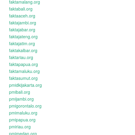
faktamalang.org
faktabali.org
faktaaceh.org
faktajambi.org
faktajabar.org
faktajateng.org
faktajatim.org
faktakalbar.org
faktariau.org
faktapapua.org
faktamaluku.org
faktasumut.org
pmidkijakarta.org
pmibali.org
pmijambi.org
pmigorontalo.org
pmimaluku.org
pmipapua.org
pmiriau.org
pmimedan.org