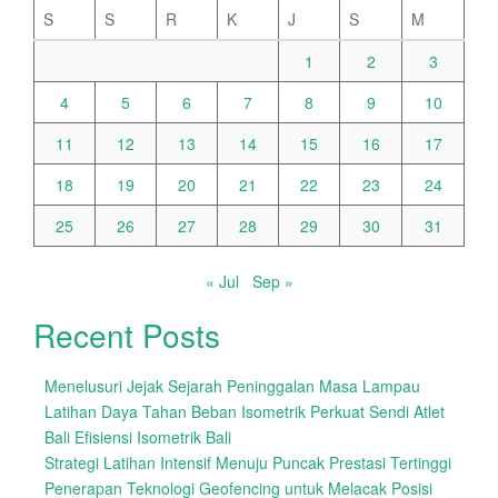
S
S
R
K
J
S
M
1
2
3
4
5
6
7
8
9
10
11
12
13
14
15
16
17
18
19
20
21
22
23
24
25
26
27
28
29
30
31
« Jul
Sep »
Recent Posts
Menelusuri Jejak Sejarah Peninggalan Masa Lampau
Latihan Daya Tahan Beban Isometrik Perkuat Sendi Atlet
Bali Efisiensi Isometrik Bali
Strategi Latihan Intensif Menuju Puncak Prestasi Tertinggi
Penerapan Teknologi Geofencing untuk Melacak Posisi