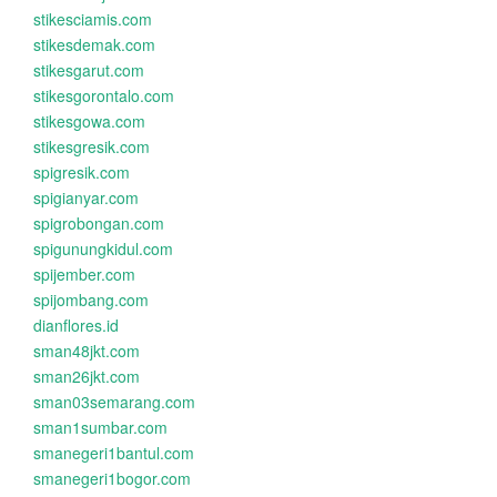
stikesciamis.com
stikesdemak.com
stikesgarut.com
stikesgorontalo.com
stikesgowa.com
stikesgresik.com
spigresik.com
spigianyar.com
spigrobongan.com
spigunungkidul.com
spijember.com
spijombang.com
dianflores.id
sman48jkt.com
sman26jkt.com
sman03semarang.com
sman1sumbar.com
smanegeri1bantul.com
smanegeri1bogor.com