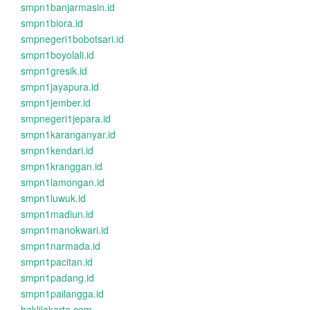
smpn1banjarmasin.id
smpn1biora.id
smpnegeri1bobotsari.id
smpn1boyolali.id
smpn1gresik.id
smpn1jayapura.id
smpn1jember.id
smpnegeri1jepara.id
smpn1karanganyar.id
smpn1kendari.id
smpn1kranggan.id
smpn1lamongan.id
smpn1luwuk.id
smpn1madiun.id
smpn1manokwari.id
smpn1narmada.id
smpn1pacitan.id
smpn1padang.id
smpn1pailangga.id
haklijakarta.com