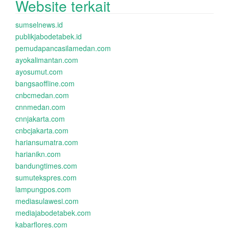
Website terkait
sumselnews.id
publikjabodetabek.id
pemudapancasilamedan.com
ayokalimantan.com
ayosumut.com
bangsaoffline.com
cnbcmedan.com
cnnmedan.com
cnnjakarta.com
cnbcjakarta.com
hariansumatra.com
harianikn.com
bandungtimes.com
sumutekspres.com
lampungpos.com
mediasulawesi.com
mediajabodetabek.com
kabarflores.com