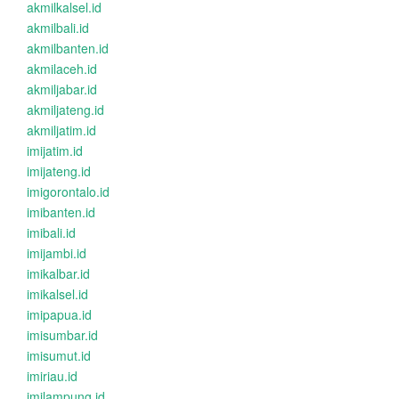
akmilkalsel.id
akmilbali.id
akmilbanten.id
akmilaceh.id
akmiljabar.id
akmiljateng.id
akmiljatim.id
imijatim.id
imijateng.id
imigorontalo.id
imibanten.id
imibali.id
imijambi.id
imikalbar.id
imikalsel.id
imipapua.id
imisumbar.id
imisumut.id
imiriau.id
imilampung.id