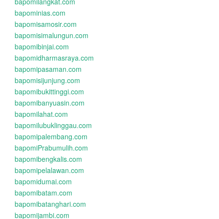
bapomilangkat.com
bapominias.com
bapomisamosir.com
bapomisimalungun.com
bapomibinjai.com
bapomidharmasraya.com
bapomipasaman.com
bapomisijunjung.com
bapomibukittinggi.com
bapomibanyuasin.com
bapomilahat.com
bapomilubuklinggau.com
bapomipalembang.com
bapomiPrabumulih.com
bapomibengkalis.com
bapomipelalawan.com
bapomidumai.com
bapomibatam.com
bapomibatanghari.com
bapomijambi.com