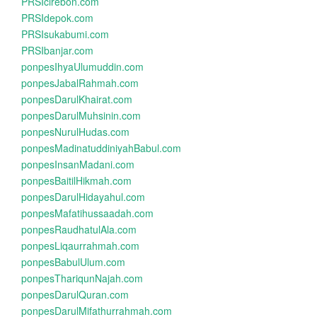
PRSIcirebon.com
PRSIdepok.com
PRSIsukabumi.com
PRSIbanjar.com
ponpesIhyaUlumuddin.com
ponpesJabalRahmah.com
ponpesDarulKhairat.com
ponpesDarulMuhsinin.com
ponpesNurulHudas.com
ponpesMadinatuddiniyahBabul.com
ponpesInsanMadani.com
ponpesBaitilHikmah.com
ponpesDarulHidayahul.com
ponpesMafatihussaadah.com
ponpesRaudhatulAla.com
ponpesLiqaurrahmah.com
ponpesBabulUlum.com
ponpesThariqunNajah.com
ponpesDarulQuran.com
ponpesDarulMifathurrahmah.com