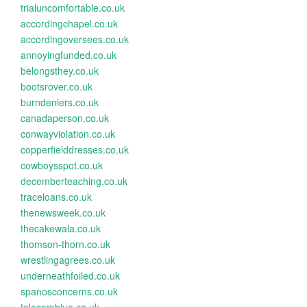
trialuncomfortable.co.uk
accordingchapel.co.uk
accordingoversees.co.uk
annoyingfunded.co.uk
belongsthey.co.uk
bootsrover.co.uk
burndeniers.co.uk
canadaperson.co.uk
conwayviolation.co.uk
copperfielddresses.co.uk
cowboysspot.co.uk
decemberteaching.co.uk
traceloans.co.uk
thenewsweek.co.uk
thecakewala.co.uk
thomson-thorn.co.uk
wrestlingagrees.co.uk
underneathfoiled.co.uk
spanosconcerns.co.uk