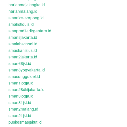
harianmajalengka.id
harianmalang.id
smanics-serpong.id
smakstlouis.id
smapraditadirgantara.id
sman8jakarta.id
smalabschool.id
smaskanisius.id
sman2jakarta.id
sman68jkt.id
sman8yogyakarta.id
smasungguldel.id
sman1jogja.id
sman28dkijakarta.id
sman3jogja.id
sman81jkt.id
sman2malang.id
sman21jkt.id
puskesmasjakut.id