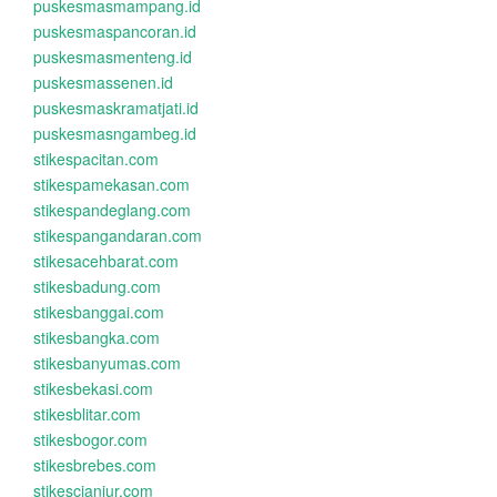
puskesmasmampang.id
puskesmaspancoran.id
puskesmasmenteng.id
puskesmassenen.id
puskesmaskramatjati.id
puskesmasngambeg.id
stikespacitan.com
stikespamekasan.com
stikespandeglang.com
stikespangandaran.com
stikesacehbarat.com
stikesbadung.com
stikesbanggai.com
stikesbangka.com
stikesbanyumas.com
stikesbekasi.com
stikesblitar.com
stikesbogor.com
stikesbrebes.com
stikescianjur.com