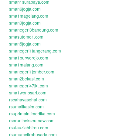
sman1surabaya.com
sman6jogja.com
sma1magelang.com
sman9jogja.com
smanegeri3bandung.com
smasutomo1.com
sman5jogja.com
smanegeri1tangerang.com
sma1purworejo.com
sma1malang.com
smanegeri1jember.com
sman2bekasi.com
smanegeri47jkt.com
sma1wonosari.com
rscahayasehat.com
rsumalikasim.com
rsuprimaintimedika.com
rsarunlhokseumaw.com
rsufauziahbireu.com
rsumumcitrahusada.com