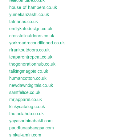
telecomblue.co.uk
house-of-hampers.co.uk
yumekanzashi.co.uk
fatnanas.co.uk
emilykatedesign.co.uk
crossfelloutdoors.co.uk
yorkroadreconditioned.co.uk
rfrankoutdoors.co.uk
teaparentrepeat.co.uk
thegenerationhub.co.uk
talkingmagpie.co.uk
humancotton.co.uk
newdawndigitals.co.uk
saintfelice.co.uk
mrjapparel.co.uk
kinkycatalog.co.uk
thefaciahub.co.uk
yayasanbinabakti.com
paudtunasbangsa.com
smkal-amin.com