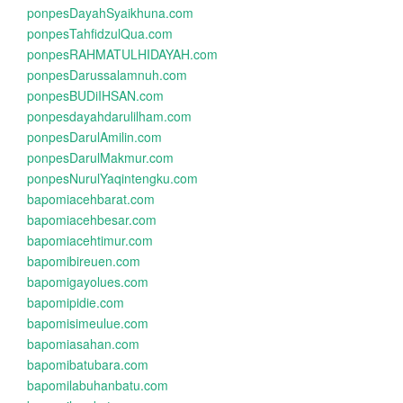
ponpesDayahSyaikhuna.com
ponpesTahfidzulQua.com
ponpesRAHMATULHIDAYAH.com
ponpesDarussalamnuh.com
ponpesBUDiIHSAN.com
ponpesdayahdarulilham.com
ponpesDarulAmilin.com
ponpesDarulMakmur.com
ponpesNurulYaqintengku.com
bapomiacehbarat.com
bapomiacehbesar.com
bapomiacehtimur.com
bapomibireuen.com
bapomigayolues.com
bapomipidie.com
bapomisimeulue.com
bapomiasahan.com
bapomibatubara.com
bapomilabuhanbatu.com