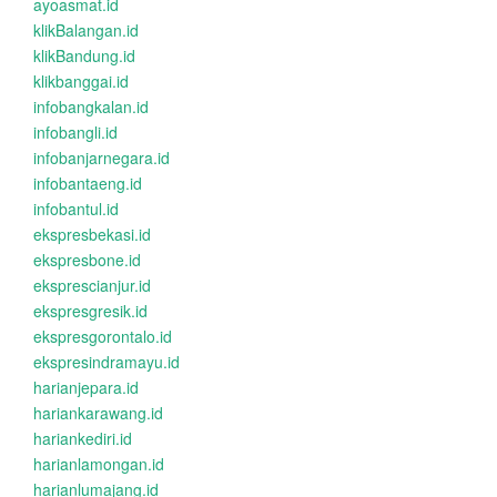
ayoasmat.id
klikBalangan.id
klikBandung.id
klikbanggai.id
infobangkalan.id
infobangli.id
infobanjarnegara.id
infobantaeng.id
infobantul.id
ekspresbekasi.id
ekspresbone.id
eksprescianjur.id
ekspresgresik.id
ekspresgorontalo.id
ekspresindramayu.id
harianjepara.id
hariankarawang.id
hariankediri.id
harianlamongan.id
harianlumajang.id