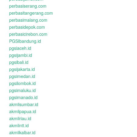
perbasiserang.com
perbasitangerang.com
perbasimalang.com
perbasidepok.com
perbasicirebon.com
PGSIbandung.id
pgsiaceh.id
pgsijambi.id
pgsibali.id
pgsijakarta.id
pgsimedan.id
pgsilombok.id
pgsimaluku.id
pgsimanado.id
akmilsumbar.id
akmilpapua.id
akmilriau.id
akmilntt.id
akmilkalbar.id