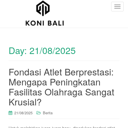
T
o
g
g
l
e
Day:
21/08/2025
n
a
v
i
Fondasi Atlet Berprestasi:
g
Mengapa Peningkatan
a
t
Fasilitas Olahraga Sangat
i
Krusial?
o
n
21/08/2025
Berita