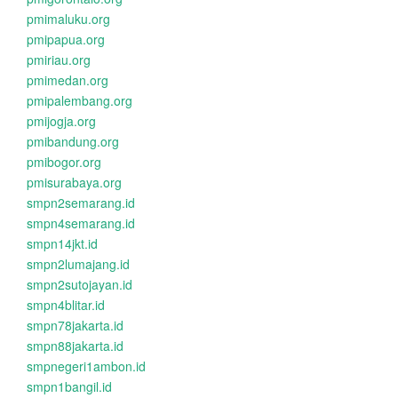
pmimaluku.org
pmipapua.org
pmiriau.org
pmimedan.org
pmipalembang.org
pmijogja.org
pmibandung.org
pmibogor.org
pmisurabaya.org
smpn2semarang.id
smpn4semarang.id
smpn14jkt.id
smpn2lumajang.id
smpn2sutojayan.id
smpn4blitar.id
smpn78jakarta.id
smpn88jakarta.id
smpnegeri1ambon.id
smpn1bangil.id