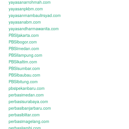
yayasanarrohmah.com
yayasanpkbm.com
yayasanmambaulirsyad.com
yayasanabm.com
yayasandharmawanita.com
PBSIjakarta.com
PBSIbogor.com
PBSImedan.com
PBSIlampung.com
PBSIkaltim.com
PBSIsumbar.com
PBSIbaubau.com
PBSIbitung.com
pbsipekanbaru.com
perbasimedan.com
perbasisurabaya.com
perbasibanjarbaru.com
perbasiblitar.com
perbasimagelang.com
perbasijambi.com