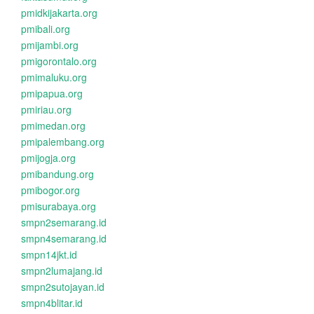
pmidkijakarta.org
pmibali.org
pmijambi.org
pmigorontalo.org
pmimaluku.org
pmipapua.org
pmiriau.org
pmimedan.org
pmipalembang.org
pmijogja.org
pmibandung.org
pmibogor.org
pmisurabaya.org
smpn2semarang.id
smpn4semarang.id
smpn14jkt.id
smpn2lumajang.id
smpn2sutojayan.id
smpn4blitar.id