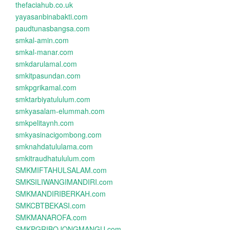
thefaciahub.co.uk
yayasanbinabakti.com
paudtunasbangsa.com
smkal-amin.com
smkal-manar.com
smkdarulamal.com
smkitpasundan.com
smkpgrikamal.com
smktarbiyatululum.com
smkyasalam-elummah.com
smkpelitaynh.com
smkyasinacigombong.com
smknahdatululama.com
smkitraudhatululum.com
SMKMIFTAHULSALAM.com
SMKSILIWANGIMANDIRI.com
SMKMANDIRIBERKAH.com
SMKCBTBEKASI.com
SMKMANAROFA.com
SMKPGRIBOJONGMANGU.com