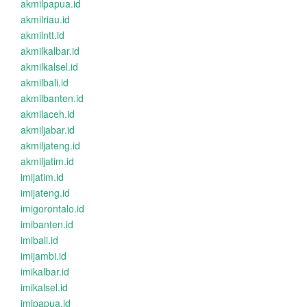
akmilpapua.id
akmilriau.id
akmilntt.id
akmilkalbar.id
akmilkalsel.id
akmilbali.id
akmilbanten.id
akmilaceh.id
akmiljabar.id
akmiljateng.id
akmiljatim.id
imijatim.id
imijateng.id
imigorontalo.id
imibanten.id
imibali.id
imijambi.id
imikalbar.id
imikalsel.id
imipapua.id