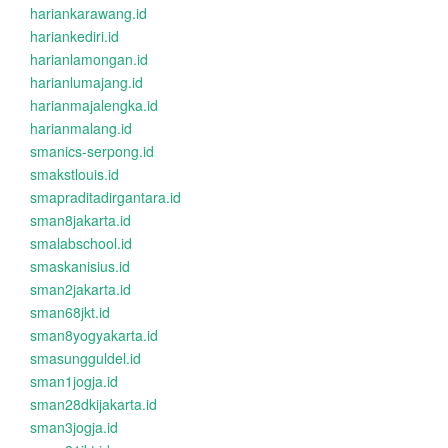
hariankarawang.id
hariankediri.id
harianlamongan.id
harianlumajang.id
harianmajalengka.id
harianmalang.id
smanics-serpong.id
smakstlouis.id
smapraditadirgantara.id
sman8jakarta.id
smalabschool.id
smaskanisius.id
sman2jakarta.id
sman68jkt.id
sman8yogyakarta.id
smasungguldel.id
sman1jogja.id
sman28dkijakarta.id
sman3jogja.id