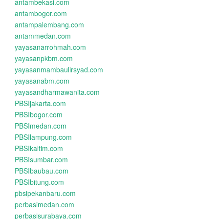
antambekasi.com
antambogor.com
antampalembang.com
antammedan.com
yayasanarrohmah.com
yayasanpkbm.com
yayasanmambaulirsyad.com
yayasanabm.com
yayasandharmawanita.com
PBSIjakarta.com
PBSIbogor.com
PBSImedan.com
PBSIlampung.com
PBSIkaltim.com
PBSIsumbar.com
PBSIbaubau.com
PBSIbitung.com
pbsipekanbaru.com
perbasimedan.com
perbasisurabaya.com