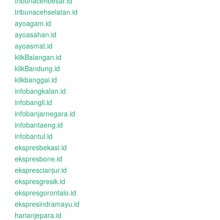
tribunacehbesar.id
tribunacehselatan.id
ayoagam.id
ayoasahan.id
ayoasmat.id
klikBalangan.id
klikBandung.id
klikbanggai.id
infobangkalan.id
infobangli.id
infobanjarnegara.id
infobantaeng.id
infobantul.id
ekspresbekasi.id
ekspresbone.id
eksprescianjur.id
ekspresgresik.id
ekspresgorontalo.id
ekspresindramayu.id
harianjepara.id