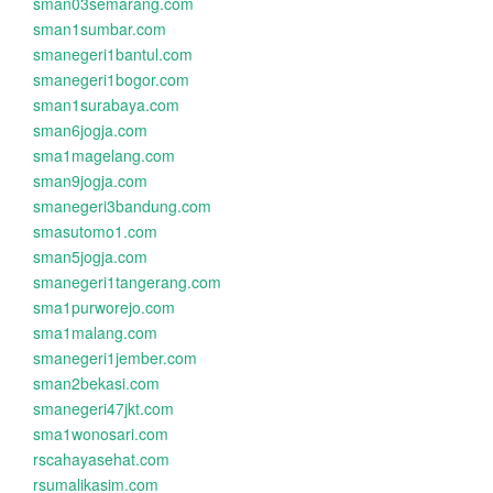
sman03semarang.com
sman1sumbar.com
smanegeri1bantul.com
smanegeri1bogor.com
sman1surabaya.com
sman6jogja.com
sma1magelang.com
sman9jogja.com
smanegeri3bandung.com
smasutomo1.com
sman5jogja.com
smanegeri1tangerang.com
sma1purworejo.com
sma1malang.com
smanegeri1jember.com
sman2bekasi.com
smanegeri47jkt.com
sma1wonosari.com
rscahayasehat.com
rsumalikasim.com