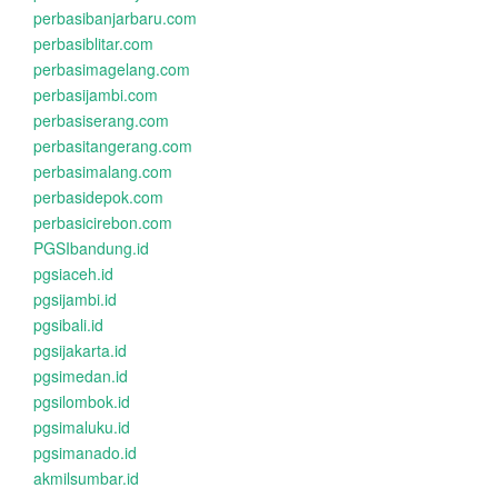
perbasibanjarbaru.com
perbasiblitar.com
perbasimagelang.com
perbasijambi.com
perbasiserang.com
perbasitangerang.com
perbasimalang.com
perbasidepok.com
perbasicirebon.com
PGSIbandung.id
pgsiaceh.id
pgsijambi.id
pgsibali.id
pgsijakarta.id
pgsimedan.id
pgsilombok.id
pgsimaluku.id
pgsimanado.id
akmilsumbar.id