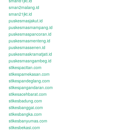
sman81jkt.id
sman2malang.id
sman21jkt.id
puskesmasjakut.id
puskesmasmampang.id
puskesmaspancoran.id
puskesmasmenteng.id
puskesmassenen.id
puskesmaskramatjati.id
puskesmasngambeg.id
stikespacitan.com
stikespamekasan.com
stikespandeglang.com
stikespangandaran.com
stikesacehbarat.com
stikesbadung.com
stikesbanggai.com
stikesbangka.com
stikesbanyumas.com
stikesbekasi.com