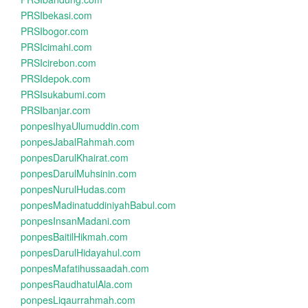
PRSIbekasi.com
PRSIbogor.com
PRSIcimahi.com
PRSIcirebon.com
PRSIdepok.com
PRSIsukabumi.com
PRSIbanjar.com
ponpesIhyaUlumuddin.com
ponpesJabalRahmah.com
ponpesDarulKhairat.com
ponpesDarulMuhsinin.com
ponpesNurulHudas.com
ponpesMadinatuddiniyahBabul.com
ponpesInsanMadani.com
ponpesBaitilHikmah.com
ponpesDarulHidayahul.com
ponpesMafatihussaadah.com
ponpesRaudhatulAla.com
ponpesLiqaurrahmah.com