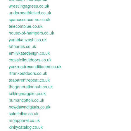
wrestlingagrees.co.uk
underneathfoiled.co.uk
spanosconcerns.co.uk
telecomblue.co.uk
house-of-hampers.co.uk
yumekanzashi.co.uk
fatnanas.co.uk
emilykatedesign.co.uk
crossfelloutdoors.co.uk
yorkroadreconditioned.co.uk
rfrankoutdoors.co.uk
teaparentrepeat.co.uk
thegenerationhub.co.uk
talkingmagpie.co.uk
humancotton.co.uk
newdawndigitals.co.uk
saintfelice.co.uk
mrjapparel.co.uk
kinkycatalog.co.uk