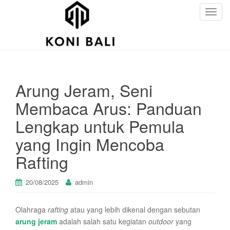
T
o
g
g
l
e
Arung Jeram, Seni
n
a
Membaca Arus: Panduan
v
Lengkap untuk Pemula
i
g
yang Ingin Mencoba
a
Rafting
t
i
o
20/08/2025
admin
n
Olahraga
rafting
atau yang lebih dikenal dengan sebutan
arung jeram
adalah salah satu kegiatan
outdoor
yang