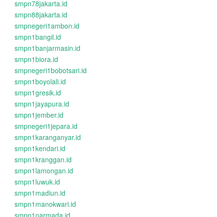
smpn78jakarta.id
smpn88jakarta.id
smpnegeri1ambon.id
smpn1bangil.id
smpn1banjarmasin.id
smpn1biora.id
smpnegeri1bobotsari.id
smpn1boyolali.id
smpn1gresik.id
smpn1jayapura.id
smpn1jember.id
smpnegeri1jepara.id
smpn1karanganyar.id
smpn1kendari.id
smpn1kranggan.id
smpn1lamongan.id
smpn1luwuk.id
smpn1madiun.id
smpn1manokwari.id
smpn1narmada.id