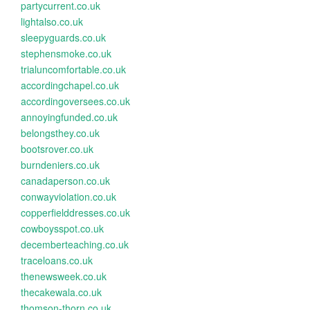
partycurrent.co.uk
lightalso.co.uk
sleepyguards.co.uk
stephensmoke.co.uk
trialuncomfortable.co.uk
accordingchapel.co.uk
accordingoversees.co.uk
annoyingfunded.co.uk
belongsthey.co.uk
bootsrover.co.uk
burndeniers.co.uk
canadaperson.co.uk
conwayviolation.co.uk
copperfielddresses.co.uk
cowboysspot.co.uk
decemberteaching.co.uk
traceloans.co.uk
thenewsweek.co.uk
thecakewala.co.uk
thomson-thorn.co.uk