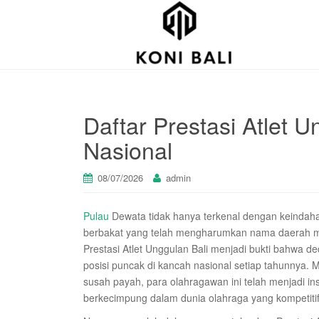
Daftar Prestasi Atlet 
Nasional
08/07/2026
admin
Pulau
Dewata tidak hanya terkenal dengan keindahan
berbakat yang telah mengharumkan nama daerah mel
Prestasi Atlet Unggulan Bali menjadi bukti bahwa 
posisi puncak di kancah nasional setiap tahunnya. 
susah payah, para olahragawan ini telah menjadi in
berkecimpung dalam dunia olahraga yang kompetitif