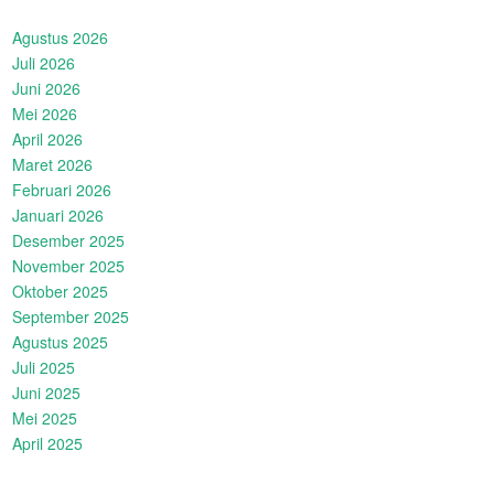
Agustus 2026
Juli 2026
Juni 2026
Mei 2026
April 2026
Maret 2026
Februari 2026
Januari 2026
Desember 2025
November 2025
Oktober 2025
September 2025
Agustus 2025
Juli 2025
Juni 2025
Mei 2025
April 2025