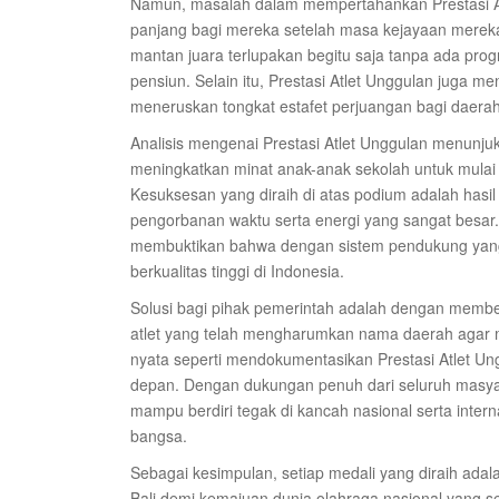
Namun, masalah dalam mempertahankan Prestasi Atl
panjang bagi mereka setelah masa kejayaan mereka di
mantan juara terlupakan begitu saja tanpa ada pr
pensiun. Selain itu, Prestasi Atlet Unggulan juga me
meneruskan tongkat estafet perjuangan bagi daerah 
Analisis mengenai Prestasi Atlet Unggulan menun
meningkatkan minat anak-anak sekolah untuk mulai be
Kesuksesan yang diraih di atas podium adalah hasi
pengorbanan waktu serta energi yang sangat besar.
membuktikan bahwa dengan sistem pendukung yang 
berkualitas tinggi di Indonesia.
Solusi bagi pihak pemerintah adalah dengan member
atlet yang telah mengharumkan nama daerah agar m
nyata seperti mendokumentasikan Prestasi Atlet Un
depan. Dengan dukungan penuh dari seluruh masyarak
mampu berdiri tegak di kancah nasional serta inte
bangsa.
Sebagai kesimpulan, setiap medali yang diraih adala
Bali demi kemajuan dunia olahraga nasional yang sem