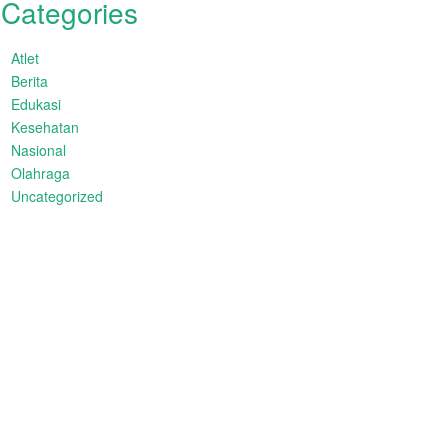
Categories
Atlet
Berita
Edukasi
Kesehatan
Nasional
Olahraga
Uncategorized