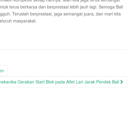
uk terus berkarya dan berprestasi lebih jauh lagi. Semoga Bali
guh. Teruslah berprestasi, jaga semangat juara, dan mari kita
eluruh masyarakat.
en
mekanika Gerakan Start Blok pada Atlet Lari Jarak Pendek Bali