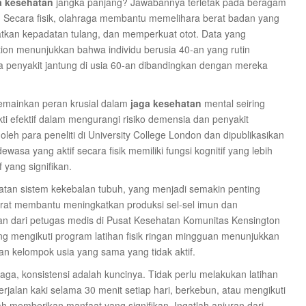
a kesehatan
jangka panjang? Jawabannya terletak pada beragam
. Secara fisik, olahraga membantu memelihara berat badan yang
atkan kepadatan tulang, dan memperkuat otot. Data yang
ation menunjukkan bahwa individu berusia 40-an yang rutin
na penyakit jantung di usia 60-an dibandingkan dengan mereka
memainkan peran krusial dalam
jaga kesehatan
mental seiring
bukti efektif dalam mengurangi risiko demensia dan penyakit
oleh para peneliti di University College London dan dipublikasikan
a yang aktif secara fisik memiliki fungsi kognitif yang lebih
 yang signifikan.
gkatan sistem kekebalan tubuh, yang menjadi semakin penting
derat membantu meningkatkan produksi sel-sel imun dan
n dari petugas medis di Pusat Kesehatan Komunitas Kensington
g mengikuti program latihan fisik ringan mingguan menunjukkan
gan kelompok usia yang sama yang tidak aktif.
aga, konsistensi adalah kuncinya. Tidak perlu melakukan latihan
berjalan kaki selama 30 menit setiap hari, berkebun, atau mengikuti
h memberikan manfaat yang signifikan. Ingatlah anjuran dari