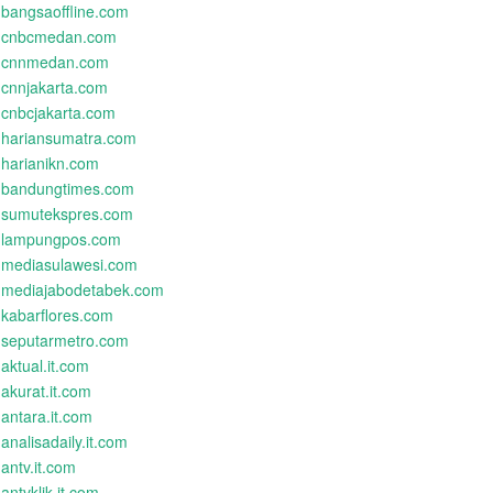
bangsaoffline.com
cnbcmedan.com
cnnmedan.com
cnnjakarta.com
cnbcjakarta.com
hariansumatra.com
harianikn.com
bandungtimes.com
sumutekspres.com
lampungpos.com
mediasulawesi.com
mediajabodetabek.com
kabarflores.com
seputarmetro.com
aktual.it.com
akurat.it.com
antara.it.com
analisadaily.it.com
antv.it.com
antvklik.it.com