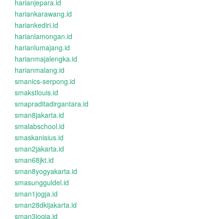
harianjepara.id
hariankarawang.id
hariankediri.id
harianlamongan.id
harianlumajang.id
harianmajalengka.id
harianmalang.id
smanics-serpong.id
smakstlouis.id
smapraditadirgantara.id
sman8jakarta.id
smalabschool.id
smaskanisius.id
sman2jakarta.id
sman68jkt.id
sman8yogyakarta.id
smasungguldel.id
sman1jogja.id
sman28dkijakarta.id
sman3jogja.id