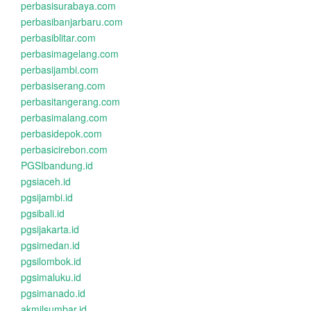
perbasisurabaya.com
perbasibanjarbaru.com
perbasiblitar.com
perbasimagelang.com
perbasijambi.com
perbasiserang.com
perbasitangerang.com
perbasimalang.com
perbasidepok.com
perbasicirebon.com
PGSIbandung.id
pgsiaceh.id
pgsijambi.id
pgsibali.id
pgsijakarta.id
pgsimedan.id
pgsilombok.id
pgsimaluku.id
pgsimanado.id
akmilsumbar.id