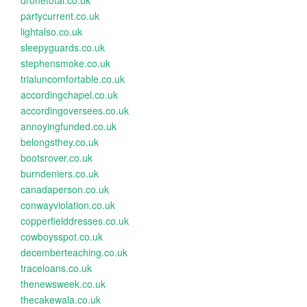
dronetotal.co.uk
partycurrent.co.uk
lightalso.co.uk
sleepyguards.co.uk
stephensmoke.co.uk
trialuncomfortable.co.uk
accordingchapel.co.uk
accordingoversees.co.uk
annoyingfunded.co.uk
belongsthey.co.uk
bootsrover.co.uk
burndeniers.co.uk
canadaperson.co.uk
conwayviolation.co.uk
copperfielddresses.co.uk
cowboysspot.co.uk
decemberteaching.co.uk
traceloans.co.uk
thenewsweek.co.uk
thecakewala.co.uk