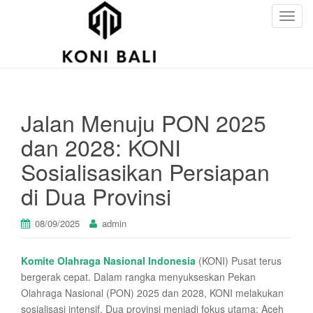
T
o
g
g
l
e
Jalan Menuju PON 2025
n
a
dan 2028: KONI
v
Sosialisasikan Persiapan
i
g
di Dua Provinsi
a
t
08/09/2025
admin
i
o
n
Komite Olahraga Nasional Indonesia
(KONI) Pusat terus
bergerak cepat. Dalam rangka menyukseskan Pekan
Olahraga Nasional (PON) 2025 dan 2028, KONI melakukan
sosialisasi intensif. Dua provinsi menjadi fokus utama: Aceh