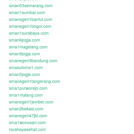
sman03semarang.com
sman1sumbar.com
smanegeri1bantul.com
smanegeri1bogor.com
sman1surabaya.com
sman6jogja.com
sma1magelang.com
sman9jogja.com
smanegeri3bandung.com
smasutomo1.com
sman5jogja.com
smanegeri1tangerang.com
sma1purworejo.com
sma1malang.com
smanegeri1jember.com
sman2bekasi.com
smanegeri47jkt.com
sma1wonosari.com
rscahayasehat.com