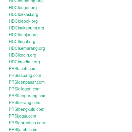
HDCIbandung.org
HDCIbogor.org
HDCIbekasi.org
HDCIdepok.org
HDCIsukabumi.org
HDCIbanjar.org
HDCItegal.org
HDCIsemarang.org
HDCIkediri.org
HDCImadiun.org
PRSIaceh.com
PRSIsabang.com
PRSIdenpasar.com
PRSIcilegon.com
PRSItangerang.com
PRSIserang.com
PRSIbengkulu.com
PRSIjogja.com
PRSIgorontalo.com
PRSIjambi.com