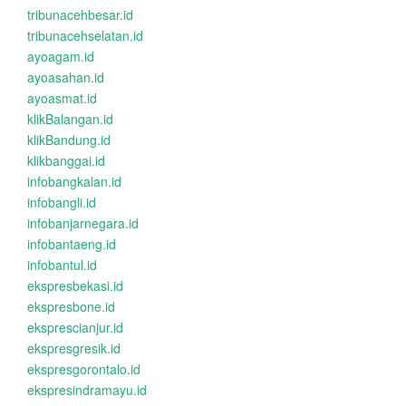
tribunacehbesar.id
tribunacehselatan.id
ayoagam.id
ayoasahan.id
ayoasmat.id
klikBalangan.id
klikBandung.id
klikbanggai.id
infobangkalan.id
infobangli.id
infobanjarnegara.id
infobantaeng.id
infobantul.id
ekspresbekasi.id
ekspresbone.id
eksprescianjur.id
ekspresgresik.id
ekspresgorontalo.id
ekspresindramayu.id