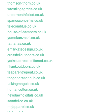
thomson-thorn.co.uk
wrestlingagrees.co.uk
underneathfoiled.co.uk
spanosconcerns.co.uk
telecomblue.co.uk
house-of-hampers.co.uk
yumekanzashi.co.uk
fatnanas.co.uk
emilykatedesign.co.uk
crossfelloutdoors.co.uk
yorkroadreconditioned.co.uk
rfrankoutdoors.co.uk
teaparentrepeat.co.uk
thegenerationhub.co.uk
talkingmagpie.co.uk
humancotton.co.uk
newdawndigitals.co.uk
saintfelice.co.uk
mrjapparel.co.uk