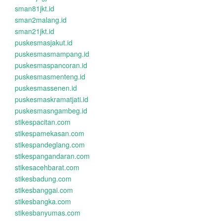
sman81jkt.id
sman2malang.id
sman21jkt.id
puskesmasjakut.id
puskesmasmampang.id
puskesmaspancoran.id
puskesmasmenteng.id
puskesmassenen.id
puskesmaskramatjati.id
puskesmasngambeg.id
stikespacitan.com
stikespamekasan.com
stikespandeglang.com
stikespangandaran.com
stikesacehbarat.com
stikesbadung.com
stikesbanggai.com
stikesbangka.com
stikesbanyumas.com