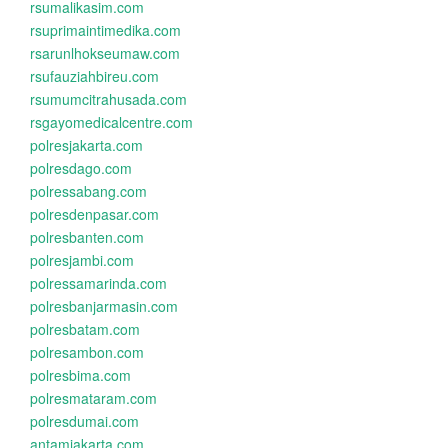
rsumalikasim.com
rsuprimaintimedika.com
rsarunlhokseumaw.com
rsufauziahbireu.com
rsumumcitrahusada.com
rsgayomedicalcentre.com
polresjakarta.com
polresdago.com
polressabang.com
polresdenpasar.com
polresbanten.com
polresjambi.com
polressamarinda.com
polresbanjarmasin.com
polresbatam.com
polresambon.com
polresbima.com
polresmataram.com
polresdumai.com
antamjakarta.com