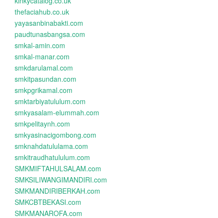
kinkycatalog.co.uk
thefaciahub.co.uk
yayasanbinabakti.com
paudtunasbangsa.com
smkal-amin.com
smkal-manar.com
smkdarulamal.com
smkitpasundan.com
smkpgrikamal.com
smktarbiyatululum.com
smkyasalam-elummah.com
smkpelitaynh.com
smkyasinacigombong.com
smknahdatululama.com
smkitraudhatululum.com
SMKMIFTAHULSALAM.com
SMKSILIWANGIMANDIRI.com
SMKMANDIRIBERKAH.com
SMKCBTBEKASI.com
SMKMANAROFA.com