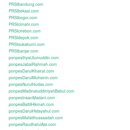
PRSIbandung.com
PRSIbekasi.com
PRSIbogor.com
PRSIcimahi.com
PRSIcirebon.com
PRSIdepok.com
PRSIsukabumi.com
PRSIbanjar.com
ponpesIhyaUlumuddin.com
ponpesJabalRahmah.com
ponpesDarulKhairat.com
ponpesDarulMuhsinin.com
ponpesNurulHudas.com
ponpesMadinatuddiniyahBabul.com
ponpesInsanMadani.com
ponpesBaitilHikmah.com
ponpesDarulHidayahul.com
ponpesMafatihussaadah.com
ponpesRaudhatulAla.com