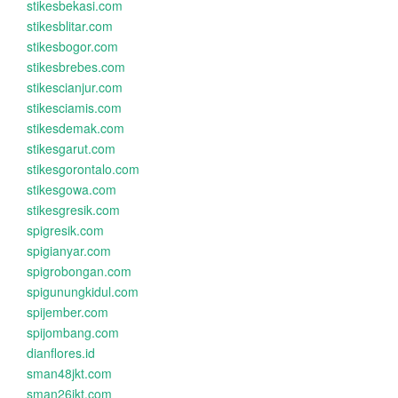
stikesbekasi.com
stikesblitar.com
stikesbogor.com
stikesbrebes.com
stikescianjur.com
stikesciamis.com
stikesdemak.com
stikesgarut.com
stikesgorontalo.com
stikesgowa.com
stikesgresik.com
spigresik.com
spigianyar.com
spigrobongan.com
spigunungkidul.com
spijember.com
spijombang.com
dianflores.id
sman48jkt.com
sman26jkt.com