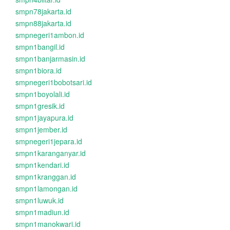
smpn78jakarta.id
smpn88jakarta.id
smpnegeri1ambon.id
smpn1bangil.id
smpn1banjarmasin.id
smpn1biora.id
smpnegeri1bobotsari.id
smpn1boyolali.id
smpn1gresik.id
smpn1jayapura.id
smpn1jember.id
smpnegeri1jepara.id
smpn1karanganyar.id
smpn1kendari.id
smpn1kranggan.id
smpn1lamongan.id
smpn1luwuk.id
smpn1madiun.id
smpn1manokwari.id