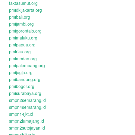
faktasumut.org
pmidkijakarta.org
pmibali.org
pmijambi.org
pmigorontalo.org
pmimaluku.org
pmipapua.org
pmiriau.org
pmimedan.org
pmipalembang.org
pmijogja.org
pmibandung.org
pmibogor.org
pmisurabaya.org
smpn2semarang.id
smpn4semarang.id
smpn14jkt.id
smpn2lumajang.id
smpn2sutojayan.id
smpn4blitar.id