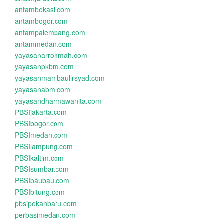
antambekasi.com
antambogor.com
antampalembang.com
antammedan.com
yayasanarrohmah.com
yayasanpkbm.com
yayasanmambaulirsyad.com
yayasanabm.com
yayasandharmawanita.com
PBSIjakarta.com
PBSIbogor.com
PBSImedan.com
PBSIlampung.com
PBSIkaltim.com
PBSIsumbar.com
PBSIbaubau.com
PBSIbitung.com
pbsipekanbaru.com
perbasimedan.com