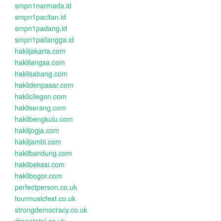
smpn1narmada.id
smpn1pacitan.id
smpn1padang.id
smpn1pailangga.id
haklijakarta.com
haklilangsa.com
haklisabang.com
haklidenpasar.com
haklicilegon.com
hakliserang.com
haklibengkulu.com
haklijogja.com
haklijambi.com
haklibandung.com
haklibekasi.com
haklibogor.com
perfectperson.co.uk
tourmusicfest.co.uk
strongdemocracy.co.uk