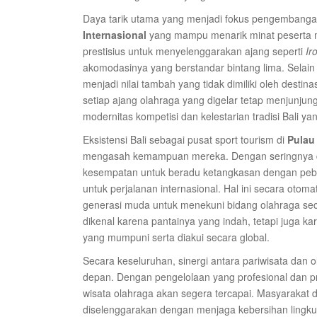
Daya tarik utama yang menjadi fokus pengembanga
Internasional
yang mampu menarik minat peserta m
prestisius untuk menyelenggarakan ajang seperti
Ir
akomodasinya yang berstandar bintang lima. Selai
menjadi nilai tambah yang tidak dimiliki oleh destin
setiap ajang olahraga yang digelar tetap menjunjung t
modernitas kompetisi dan kelestarian tradisi Bali yan
Eksistensi Bali sebagai pusat sport tourism di
Pulau
mengasah kemampuan mereka. Dengan seringnya diada
kesempatan untuk beradu ketangkasan dengan pebal
untuk perjalanan internasional. Hal ini secara oto
generasi muda untuk menekuni bidang olahraga seca
dikenal karena pantainya yang indah, tetapi juga kare
yang mumpuni serta diakui secara global.
Secara keseluruhan, sinergi antara pariwisata dan
depan. Dengan pengelolaan yang profesional dan pro
wisata olahraga akan segera tercapai. Masyarakat 
diselenggarakan dengan menjaga kebersihan lingku