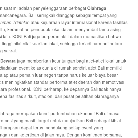
n saat ini adalah penyelenggaraan berbagai
Olahraga
ancanegara. Bali seringkali dianggap sebagai tempat yang
onman Triathlon
atau kejuaraan layar internasional karena fasilitas
n itu, keramahan penduduk lokal dalam menyambut tamu asing
asi lain. KONI Bali juga berperan aktif dalam memastikan bahwa
inggi nilai-nilai kearifan lokal, sehingga terjadi harmoni antara
g sakral.
 Dewata
juga memberikan keuntungan bagi atlet-atlet lokal untuk
kan event kelas dunia di rumah sendiri, atlet Bali memiliki
ap atau pemain luar negeri tanpa harus keluar biaya besar
matis meningkatkan standar performa atlet daerah dan memotivasi
ra profesional. KONI berharap, ke depannya Bali tidak hanya
na fasilitas sirkuit, stadion, dan pusat pelatihan olahraganya
 olahraga merupakan kunci pertumbuhan ekonomi Bali di masa
mosi yang masif, target untuk menjadikan Bali sebagai kiblat
diharapkan dapat terus mendukung setiap event yang
ngan dan ketertiban di jalan raya. Dengan komitmen bersama,