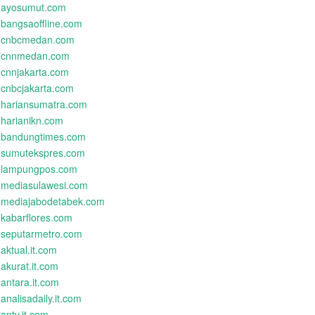
ayosumut.com
bangsaoffline.com
cnbcmedan.com
cnnmedan.com
cnnjakarta.com
cnbcjakarta.com
hariansumatra.com
harianikn.com
bandungtimes.com
sumutekspres.com
lampungpos.com
mediasulawesi.com
mediajabodetabek.com
kabarflores.com
seputarmetro.com
aktual.it.com
akurat.it.com
antara.it.com
analisadaily.it.com
antv.it.com