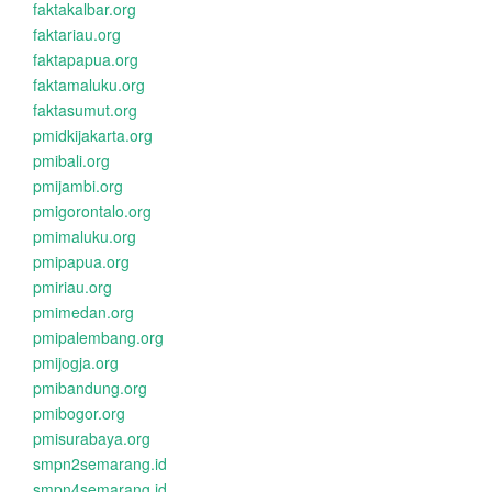
faktakalbar.org
faktariau.org
faktapapua.org
faktamaluku.org
faktasumut.org
pmidkijakarta.org
pmibali.org
pmijambi.org
pmigorontalo.org
pmimaluku.org
pmipapua.org
pmiriau.org
pmimedan.org
pmipalembang.org
pmijogja.org
pmibandung.org
pmibogor.org
pmisurabaya.org
smpn2semarang.id
smpn4semarang.id