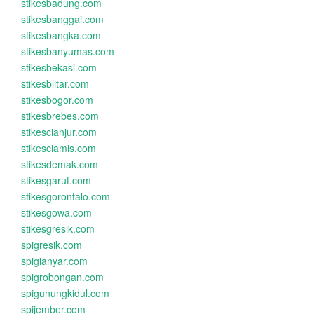
stikesbadung.com
stikesbanggai.com
stikesbangka.com
stikesbanyumas.com
stikesbekasi.com
stikesblitar.com
stikesbogor.com
stikesbrebes.com
stikescianjur.com
stikesciamis.com
stikesdemak.com
stikesgarut.com
stikesgorontalo.com
stikesgowa.com
stikesgresik.com
spigresik.com
spigianyar.com
spigrobongan.com
spigunungkidul.com
spijember.com