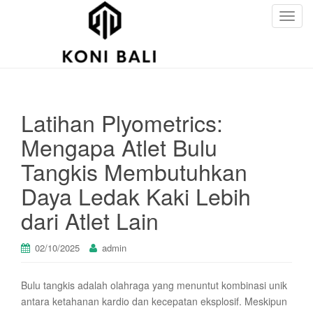
T
o
g
g
l
e
Latihan Plyometrics:
n
a
Mengapa Atlet Bulu
v
Tangkis Membutuhkan
i
g
Daya Ledak Kaki Lebih
a
dari Atlet Lain
t
i
o
02/10/2025
admin
n
Bulu tangkis adalah olahraga yang menuntut kombinasi unik
antara ketahanan kardio dan kecepatan eksplosif. Meskipun