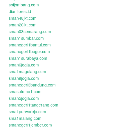
spijombang.com
dianflores.id
sman48jkt.com
sman26jkt.com
sman03semarang.com
sman1sumbar.com
smanegeri1bantul.com
smanegeri1bogor.com
sman1surabaya.com
sman6jogja.com
sma1magelang.com
sman9jogja.com
smanegeri3bandung.com
smasutomo1.com
sman5jogja.com
smanegeri1tangerang.com
sma1purworejo.com
sma1malang.com
smanegeri1jember.com