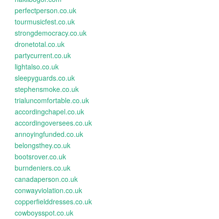
perfectperson.co.uk
tourmusicfest.co.uk
strongdemocracy.co.uk
dronetotal.co.uk
partycurrent.co.uk
lightalso.co.uk
sleepyguards.co.uk
stephensmoke.co.uk
trialuncomfortable.co.uk
accordingchapel.co.uk
accordingoversees.co.uk
annoyingfunded.co.uk
belongsthey.co.uk
bootsrover.co.uk
burndeniers.co.uk
canadaperson.co.uk
conwayviolation.co.uk
copperfielddresses.co.uk
cowboysspot.co.uk