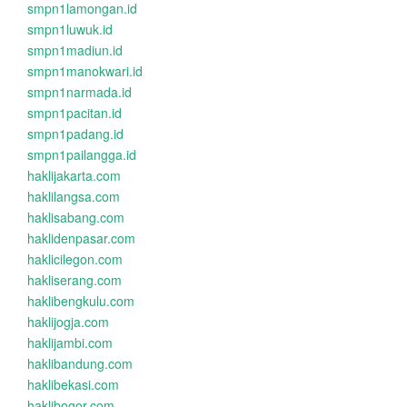
smpn1lamongan.id
smpn1luwuk.id
smpn1madiun.id
smpn1manokwari.id
smpn1narmada.id
smpn1pacitan.id
smpn1padang.id
smpn1pailangga.id
haklijakarta.com
haklilangsa.com
haklisabang.com
haklidenpasar.com
haklicilegon.com
hakliserang.com
haklibengkulu.com
haklijogja.com
haklijambi.com
haklibandung.com
haklibekasi.com
haklibogor.com