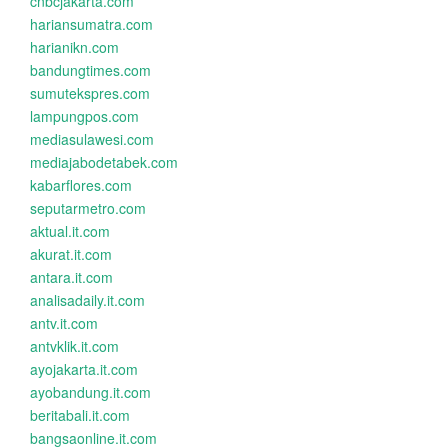
cnbcjakarta.com
hariansumatra.com
harianikn.com
bandungtimes.com
sumutekspres.com
lampungpos.com
mediasulawesi.com
mediajabodetabek.com
kabarflores.com
seputarmetro.com
aktual.it.com
akurat.it.com
antara.it.com
analisadaily.it.com
antv.it.com
antvklik.it.com
ayojakarta.it.com
ayobandung.it.com
beritabali.it.com
bangsaonline.it.com