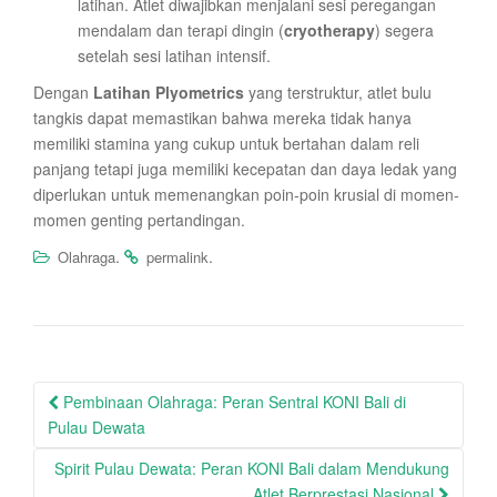
latihan. Atlet diwajibkan menjalani sesi peregangan
mendalam dan terapi dingin (
cryotherapy
) segera
setelah sesi latihan intensif.
Dengan
Latihan Plyometrics
yang terstruktur, atlet bulu
tangkis dapat memastikan bahwa mereka tidak hanya
memiliki stamina yang cukup untuk bertahan dalam reli
panjang tetapi juga memiliki kecepatan dan daya ledak yang
diperlukan untuk memenangkan poin-poin krusial di momen-
momen genting pertandingan.
.
.
Olahraga
permalink
Post
Pembinaan Olahraga: Peran Sentral KONI Bali di
navigation
Pulau Dewata
Spirit Pulau Dewata: Peran KONI Bali dalam Mendukung
Atlet Berprestasi Nasional