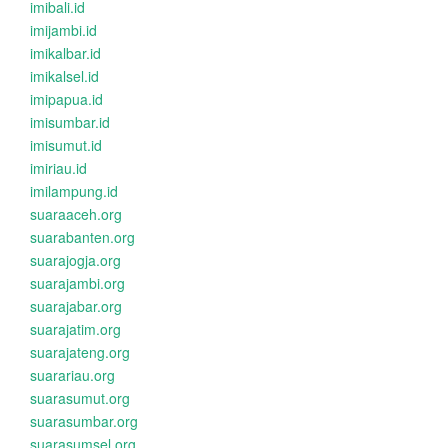
imibali.id
imijambi.id
imikalbar.id
imikalsel.id
imipapua.id
imisumbar.id
imisumut.id
imiriau.id
imilampung.id
suaraaceh.org
suarabanten.org
suarajogja.org
suarajambi.org
suarajabar.org
suarajatim.org
suarajateng.org
suarariau.org
suarasumut.org
suarasumbar.org
suarasumsel.org