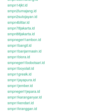
smpn14jkt.id
smpn2lumajang.id
smpn2sutojayan.id
smpn4blitar.id
smpn78jakarta.id
smpn88jakarta.id
smpnegeri1ambon.id
smpn1bangil.id
smpn1banjarmasin.id
smpn1biora.id
smpnegeri1bobotsari.id
smpn1boyolali.id
smpn1gresik.id
smpn1jayapura.id
smpn1jember.id
smpnegeri1jepara.id
smpn1karanganyar.id
smpn1kendari.id
smpn1kranggan.id