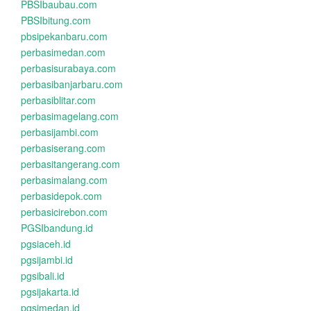
PBSIbaubau.com
PBSIbitung.com
pbsipekanbaru.com
perbasimedan.com
perbasisurabaya.com
perbasibanjarbaru.com
perbasiblitar.com
perbasimagelang.com
perbasijambi.com
perbasiserang.com
perbasitangerang.com
perbasimalang.com
perbasidepok.com
perbasicirebon.com
PGSIbandung.id
pgsiaceh.id
pgsijambi.id
pgsibali.id
pgsijakarta.id
pgsimedan.id