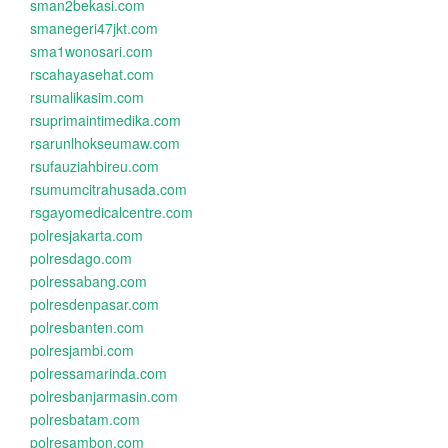
sman2bekasi.com
smanegeri47jkt.com
sma1wonosari.com
rscahayasehat.com
rsumalikasim.com
rsuprimaintimedika.com
rsarunlhokseumaw.com
rsufauziahbireu.com
rsumumcitrahusada.com
rsgayomedicalcentre.com
polresjakarta.com
polresdago.com
polressabang.com
polresdenpasar.com
polresbanten.com
polresjambi.com
polressamarinda.com
polresbanjarmasin.com
polresbatam.com
polresambon.com