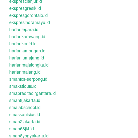
eksprescianjur.id
ekspresgresik.id
ekspresgorontalo.id
ekspresindramayu.id
harianjepara.id
hariankarawang.id
hariankediri.id
harianlamongan.id
harianlumajang.id
harianmajalengka.id
harianmalang.id
smanics-serpong.id
smakstlouis.id
smapraditadirgantara.id
sman8jakarta.id
smalabschool.id
smaskanisius.id
sman2jakarta.id
sman68jkt.id
sman8yogyakarta.id