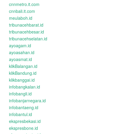
cnnmetro.it.com
cnnbali.it.com
meulaboh.id
tribunacehbarat.id
tribunacehbesar.id
tribunacehselatan.id
ayoagam.id
ayoasahan.id
ayoasmat.id
klikBalangan.id
klikBandung.id
klikbanggai.id
infobangkalan.id
infobangli.id
infobanjarnegara.id
infobantaeng.id
infobantul.id
ekspresbekasi.id
ekspresbone.id