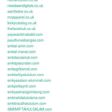
newdawndigitals.co.uk
saintfelice.co.uk
mrjapparel.co.uk
kinkycatalog.co.uk
thefaciahub.co.uk
yayasanbinabakti.com
paudtunasbangsa.com
smkal-amin.com
smkal-manar.com
smkdarulamal.com
smkitpasundan.com
smkpgrikamal.com
smktarbiyatululum.com
smkyasalam-elummah.com
smkpelitaynh.com
smkyasinacigombong.com
smknahdatululama.com
smkitraudhatululum.com
SMKMIFTAHULSALAM.com