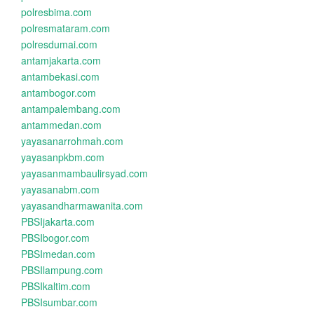
polresbima.com
polresmataram.com
polresdumai.com
antamjakarta.com
antambekasi.com
antambogor.com
antampalembang.com
antammedan.com
yayasanarrohmah.com
yayasanpkbm.com
yayasanmambaulirsyad.com
yayasanabm.com
yayasandharmawanita.com
PBSIjakarta.com
PBSIbogor.com
PBSImedan.com
PBSIlampung.com
PBSIkaltim.com
PBSIsumbar.com