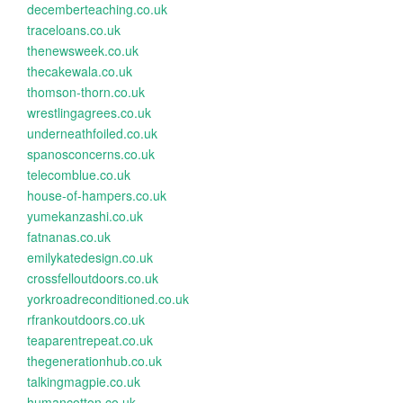
decemberteaching.co.uk
traceloans.co.uk
thenewsweek.co.uk
thecakewala.co.uk
thomson-thorn.co.uk
wrestlingagrees.co.uk
underneathfoiled.co.uk
spanosconcerns.co.uk
telecomblue.co.uk
house-of-hampers.co.uk
yumekanzashi.co.uk
fatnanas.co.uk
emilykatedesign.co.uk
crossfelloutdoors.co.uk
yorkroadreconditioned.co.uk
rfrankoutdoors.co.uk
teaparentrepeat.co.uk
thegenerationhub.co.uk
talkingmagpie.co.uk
humancotton.co.uk