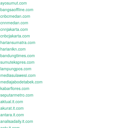
ayosumut.com
bangsaoffline.com
cnbcmedan.com
cnnmedan.com
cnnjakarta.com
cnbcjakarta.com
hariansumatra.com
harianikn.com
bandungtimes.com
sumutekspres.com
lampungpos.com
mediasulawesi.com
mediajabodetabek.com
kabarflores.com
seputarmetro.com
aktual.it.com
akurat.it.com
antara.it.com
analisadaily.it.com
antv.it.com