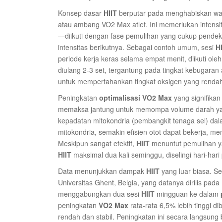
Konsep dasar
HIIT
berputar pada menghabiskan wa
atau ambang VO2 Max atlet. Ini memerlukan intensi
—diikuti dengan fase pemulihan yang cukup pendek
intensitas berikutnya. Sebagai contoh umum, sesi
H
periode kerja keras selama empat menit, diikuti oleh
diulang 2-3 set, tergantung pada tingkat kebugaran 
untuk mempertahankan tingkat oksigen yang rendah
Peningkatan
optimalisasi VO2 Max
yang signifikan
memaksa jantung untuk memompa volume darah yang
kepadatan mitokondria (pembangkit tenaga sel) dal
mitokondria, semakin efisien otot dapat bekerja, 
Meskipun sangat efektif,
HIIT
menuntut pemulihan y
HIIT
maksimal dua kali seminggu, diselingi hari-hari 
Data menunjukkan dampak
HIIT
yang luar biasa. Se
Universitas Ghent, Belgia, yang datanya dirilis p
menggabungkan dua sesi
HIIT
mingguan ke dalam
peningkatan
VO2 Max
rata-rata 6,5% lebih tinggi 
rendah dan stabil. Peningkatan ini secara langsung