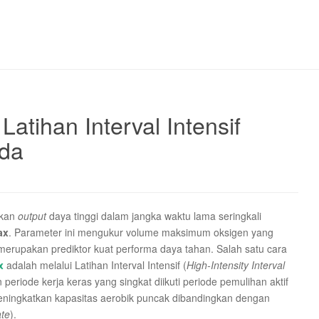
atihan Interval Intensif
eda
nkan
output
daya tinggi dalam jangka waktu lama seringkali
ax
. Parameter ini mengukur volume maksimum oksigen yang
 merupakan prediktor kuat performa daya tahan. Salah satu cara
x
adalah melalui Latihan Interval Intensif (
High-Intensity Interval
periode kerja keras yang singkat diikuti periode pemulihan aktif
 meningkatkan kapasitas aerobik puncak dibandingkan dengan
ate
).