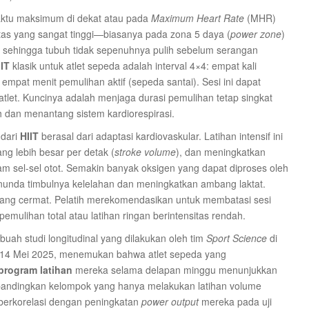
ktu maksimum di dekat atau pada
Maximum Heart Rate
(MHR)
tas yang sangat tinggi—biasanya pada zona 5 daya (
power zone
)
 sehingga tubuh tidak sepenuhnya pulih sebelum serangan
IIT
klasik untuk atlet sepeda adalah interval 4×4: empat kali
 empat menit pemulihan aktif (sepeda santai). Sesi ini dapat
atlet. Kuncinya adalah menjaga durasi pemulihan tetap singkat
 dan menantang sistem kardiorespirasi.
 dari
HIIT
berasal dari adaptasi kardiovaskular. Latihan intensif ini
 lebih besar per detak (
stroke volume
), dan meningkatkan
am sel-sel otot. Semakin banyak oksigen yang dapat diproses oleh
menunda timbulnya kelelahan dan meningkatkan ambang laktat.
ang cermat. Pelatih merekomendasikan untuk membatasi sesi
pemulihan total atau latihan ringan berintensitas rendah.
buah studi longitudinal yang dilakukan oleh tim
Sport Science
di
ada 14 Mei 2025, menemukan bahwa atlet sepeda yang
program latihan
mereka selama delapan minggu menunjukkan
dibandingkan kelompok yang hanya melakukan latihan volume
 berkorelasi dengan peningkatan
power output
mereka pada uji