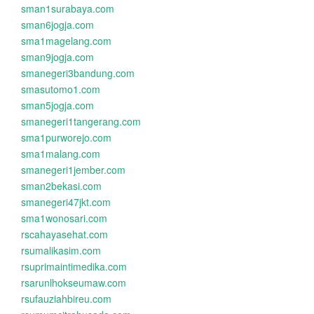
sman1surabaya.com
sman6jogja.com
sma1magelang.com
sman9jogja.com
smanegeri3bandung.com
smasutomo1.com
sman5jogja.com
smanegeri1tangerang.com
sma1purworejo.com
sma1malang.com
smanegeri1jember.com
sman2bekasi.com
smanegeri47jkt.com
sma1wonosari.com
rscahayasehat.com
rsumalikasim.com
rsuprimaintimedika.com
rsarunlhokseumaw.com
rsufauziahbireu.com