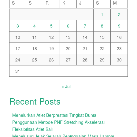
S
S
R
K
J
S
M
1
2
3
4
5
6
7
8
9
10
11
12
13
14
15
16
17
18
19
20
21
22
23
24
25
26
27
28
29
30
31
« Jul
Recent Posts
Menelurkan Atlet Berprestasi Tingkat Dunia
Penggunaan Metode PNF Stretching Akselerasi
Fleksibilitas Atlet Bali
Menelusuri Jejak Sejarah Peninggalan Masa Lampau