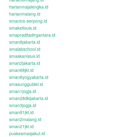
harianmajalengka.id
harianmalang.id
smanics-serpong.id
smakstlouis.id
smapraditadirgantara.id
sman8jakarta.id
smalabschool.id
smaskanisius.id
sman2jakarta.id
sman68jkt.id
sman8yogyakarta.id
smasungguldel.id
sman1jogja.id
sman28dkijakarta.id
sman3jogja.id
sman81jkt.id
sman2malang.id
sman21jkt.id
puskesmasjakut.id