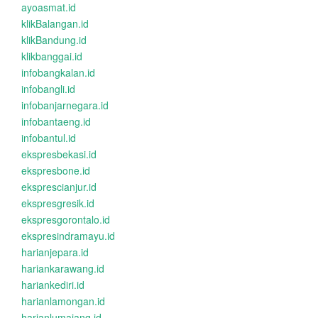
ayoasmat.id
klikBalangan.id
klikBandung.id
klikbanggai.id
infobangkalan.id
infobangli.id
infobanjarnegara.id
infobantaeng.id
infobantul.id
ekspresbekasi.id
ekspresbone.id
eksprescianjur.id
ekspresgresik.id
ekspresgorontalo.id
ekspresindramayu.id
harianjepara.id
hariankarawang.id
hariankediri.id
harianlamongan.id
harianlumajang.id