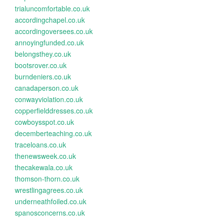
trialuncomfortable.co.uk
accordingchapel.co.uk
accordingoversees.co.uk
annoyingfunded.co.uk
belongsthey.co.uk
bootsrover.co.uk
burndeniers.co.uk
canadaperson.co.uk
conwayviolation.co.uk
copperfielddresses.co.uk
cowboysspot.co.uk
decemberteaching.co.uk
traceloans.co.uk
thenewsweek.co.uk
thecakewala.co.uk
thomson-thorn.co.uk
wrestlingagrees.co.uk
underneathfoiled.co.uk
spanosconcerns.co.uk