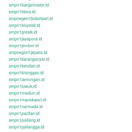
smpn1banjarmasin.id
smpn1biora.id
smpnegeri1bobotsari.id
smpn1boyolali.id
smpn1gresik.id
smpn1jayapura.id
smpn1jember.id
smpnegeri1jepara.id
smpn1karanganyar.id
smpn1kendari.id
smpn1kranggan.id
smpn1lamongan.id
smpn1luwuk.id
smpn1madiun.id
smpn1manokwari.id
smpn1narmada.id
smpn1pacitan.id
smpn1padang.id
smpn1pailangga.id