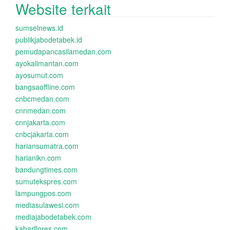
Website terkait
sumselnews.id
publikjabodetabek.id
pemudapancasilamedan.com
ayokalimantan.com
ayosumut.com
bangsaoffline.com
cnbcmedan.com
cnnmedan.com
cnnjakarta.com
cnbcjakarta.com
hariansumatra.com
harianikn.com
bandungtimes.com
sumutekspres.com
lampungpos.com
mediasulawesi.com
mediajabodetabek.com
kabarflores.com