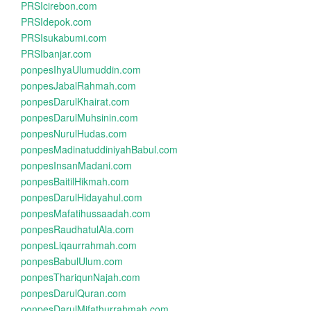
PRSIcirebon.com
PRSIdepok.com
PRSIsukabumi.com
PRSIbanjar.com
ponpesIhyaUlumuddin.com
ponpesJabalRahmah.com
ponpesDarulKhairat.com
ponpesDarulMuhsinin.com
ponpesNurulHudas.com
ponpesMadinatuddiniyahBabul.com
ponpesInsanMadani.com
ponpesBaitilHikmah.com
ponpesDarulHidayahul.com
ponpesMafatihussaadah.com
ponpesRaudhatulAla.com
ponpesLiqaurrahmah.com
ponpesBabulUlum.com
ponpesThariqunNajah.com
ponpesDarulQuran.com
ponpesDarulMifathurrahmah.com