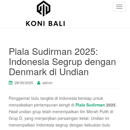
T
o
g
g
l
e
Piala Sudirman 2025:
n
a
Indonesia Segrup dengan
v
Denmark di Undian
i
g
a
28/05/2025
admin
t
i
Penggemar bulu tangkis di Indonesia bersiap untuk
o
menyaksikan pertempuran sengit di
Piala Sudirman
2025
.
n
Hasil undian grup telah menempatkan tim Merah Putih di
Grup D, yang menjanjikan persaingan ketat. Undian ini
menempatkan Indonesia segrup dengan kekuatan bulu