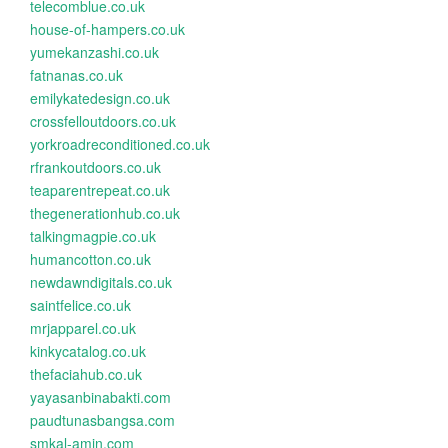
telecomblue.co.uk
house-of-hampers.co.uk
yumekanzashi.co.uk
fatnanas.co.uk
emilykatedesign.co.uk
crossfelloutdoors.co.uk
yorkroadreconditioned.co.uk
rfrankoutdoors.co.uk
teaparentrepeat.co.uk
thegenerationhub.co.uk
talkingmagpie.co.uk
humancotton.co.uk
newdawndigitals.co.uk
saintfelice.co.uk
mrjapparel.co.uk
kinkycatalog.co.uk
thefaciahub.co.uk
yayasanbinabakti.com
paudtunasbangsa.com
smkal-amin.com