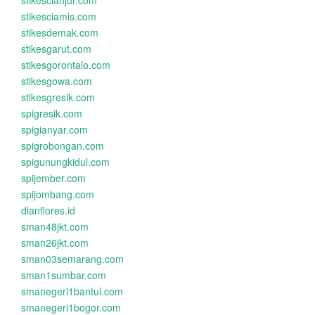
stikescianjur.com
stikesciamis.com
stikesdemak.com
stikesgarut.com
stikesgorontalo.com
stikesgowa.com
stikesgresik.com
spigresik.com
spigianyar.com
spigrobongan.com
spigunungkidul.com
spijember.com
spijombang.com
dianflores.id
sman48jkt.com
sman26jkt.com
sman03semarang.com
sman1sumbar.com
smanegeri1bantul.com
smanegeri1bogor.com