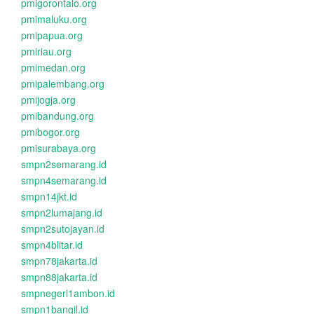
pmigorontalo.org
pmimaluku.org
pmipapua.org
pmiriau.org
pmimedan.org
pmipalembang.org
pmijogja.org
pmibandung.org
pmibogor.org
pmisurabaya.org
smpn2semarang.id
smpn4semarang.id
smpn14jkt.id
smpn2lumajang.id
smpn2sutojayan.id
smpn4blitar.id
smpn78jakarta.id
smpn88jakarta.id
smpnegeri1ambon.id
smpn1bangil.id