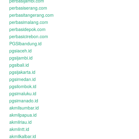
perbasijambi.com
perbasiserang.com
perbasitangerang.com
perbasimalang.com
perbasidepok.com
perbasicirebon.com
PGSIbandung.id
pgsiaceh.id
pgsijambi.id
pgsibali.id
pgsijakarta.id
pgsimedan.id
pgsilombok.id
pgsimaluku.id
pgsimanado.id
akmilsumbar.id
akmilpapua.id
akmilriau.id
akmilntt.id
akmilkalbar.id