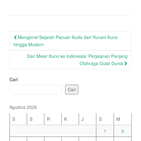
Post
Mengenal Sejarah Pacuan Kuda dari Yunani Kuno
navigation
hingga Modern
Dari Mesir Kuno ke Indonesia: Perjalanan Panjang
Olahraga Gulat Dunia
Cari
Cari
Agustus 2026
S
S
R
K
J
S
M
1
2