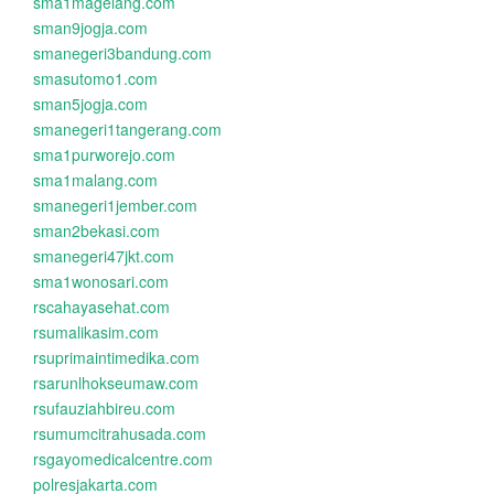
sma1magelang.com
sman9jogja.com
smanegeri3bandung.com
smasutomo1.com
sman5jogja.com
smanegeri1tangerang.com
sma1purworejo.com
sma1malang.com
smanegeri1jember.com
sman2bekasi.com
smanegeri47jkt.com
sma1wonosari.com
rscahayasehat.com
rsumalikasim.com
rsuprimaintimedika.com
rsarunlhokseumaw.com
rsufauziahbireu.com
rsumumcitrahusada.com
rsgayomedicalcentre.com
polresjakarta.com