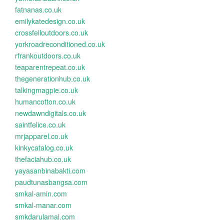
fatnanas.co.uk
emilykatedesign.co.uk
crossfelloutdoors.co.uk
yorkroadreconditioned.co.uk
rfrankoutdoors.co.uk
teaparentrepeat.co.uk
thegenerationhub.co.uk
talkingmagpie.co.uk
humancotton.co.uk
newdawndigitals.co.uk
saintfelice.co.uk
mrjapparel.co.uk
kinkycatalog.co.uk
thefaciahub.co.uk
yayasanbinabakti.com
paudtunasbangsa.com
smkal-amin.com
smkal-manar.com
smkdarulamal.com