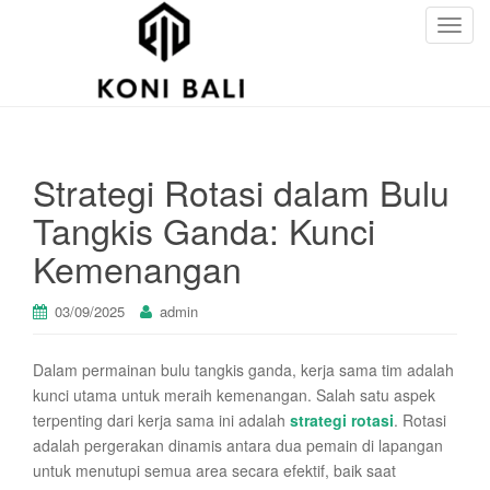
T
o
g
g
l
e
Strategi Rotasi dalam Bulu
n
a
Tangkis Ganda: Kunci
v
Kemenangan
i
g
a
03/09/2025
admin
t
i
Dalam permainan bulu tangkis ganda, kerja sama tim adalah
o
kunci utama untuk meraih kemenangan. Salah satu aspek
n
terpenting dari kerja sama ini adalah
strategi rotasi
. Rotasi
adalah pergerakan dinamis antara dua pemain di lapangan
untuk menutupi semua area secara efektif, baik saat