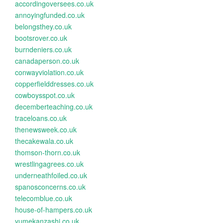
accordingoversees.co.uk
annoyingfunded.co.uk
belongsthey.co.uk
bootsrover.co.uk
burndeniers.co.uk
canadaperson.co.uk
conwayviolation.co.uk
copperfielddresses.co.uk
cowboysspot.co.uk
decemberteaching.co.uk
traceloans.co.uk
thenewsweek.co.uk
thecakewala.co.uk
thomson-thorn.co.uk
wrestlingagrees.co.uk
underneathfoiled.co.uk
spanosconcerns.co.uk
telecomblue.co.uk
house-of-hampers.co.uk
yumekanzashi.co.uk