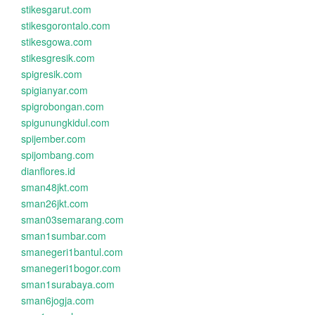
stikesgarut.com
stikesgorontalo.com
stikesgowa.com
stikesgresik.com
spigresik.com
spigianyar.com
spigrobongan.com
spigunungkidul.com
spijember.com
spijombang.com
dianflores.id
sman48jkt.com
sman26jkt.com
sman03semarang.com
sman1sumbar.com
smanegeri1bantul.com
smanegeri1bogor.com
sman1surabaya.com
sman6jogja.com