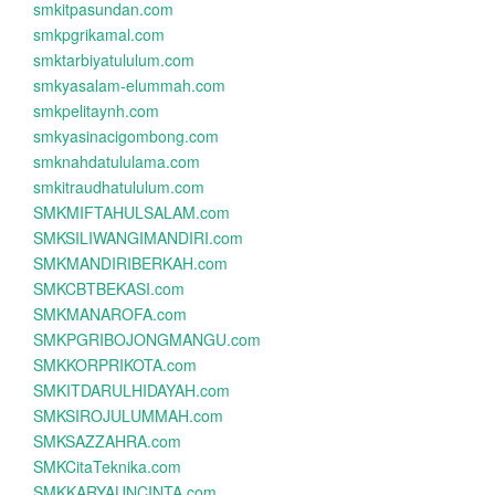
smkitpasundan.com
smkpgrikamal.com
smktarbiyatululum.com
smkyasalam-elummah.com
smkpelitaynh.com
smkyasinacigombong.com
smknahdatululama.com
smkitraudhatululum.com
SMKMIFTAHULSALAM.com
SMKSILIWANGIMANDIRI.com
SMKMANDIRIBERKAH.com
SMKCBTBEKASI.com
SMKMANAROFA.com
SMKPGRIBOJONGMANGU.com
SMKKORPRIKOTA.com
SMKITDARULHIDAYAH.com
SMKSIROJULUMMAH.com
SMKSAZZAHRA.com
SMKCitaTeknika.com
SMKKARYAUNCINTA.com