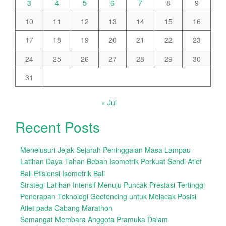
3
4
5
6
7
8
9
10
11
12
13
14
15
16
17
18
19
20
21
22
23
24
25
26
27
28
29
30
31
« Jul
Recent Posts
Menelusuri Jejak Sejarah Peninggalan Masa Lampau
Latihan Daya Tahan Beban Isometrik Perkuat Sendi Atlet
Bali Efisiensi Isometrik Bali
Strategi Latihan Intensif Menuju Puncak Prestasi Tertinggi
Penerapan Teknologi Geofencing untuk Melacak Posisi
Atlet pada Cabang Marathon
Semangat Membara Anggota Pramuka Dalam