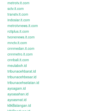
metrotv.it.com
sctv.it.com
transtv.it.com
indosiar.it.com
metrotvnews.it.com
rctiplus.it.com
tvonenews.it.com
mnctv.it.com
cnnmedan.it.com
cnnmetro.it.com
cnnbali.it.com
meulaboh.id
tribunacehbarat.id
tribunacehbesar.id
tribunacehselatan.id
ayoagam.id
ayoasahan.id
ayoasmat.id
klikBalangan.id