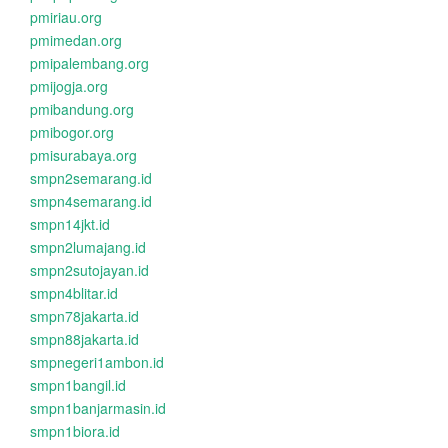
pmiriau.org
pmimedan.org
pmipalembang.org
pmijogja.org
pmibandung.org
pmibogor.org
pmisurabaya.org
smpn2semarang.id
smpn4semarang.id
smpn14jkt.id
smpn2lumajang.id
smpn2sutojayan.id
smpn4blitar.id
smpn78jakarta.id
smpn88jakarta.id
smpnegeri1ambon.id
smpn1bangil.id
smpn1banjarmasin.id
smpn1biora.id