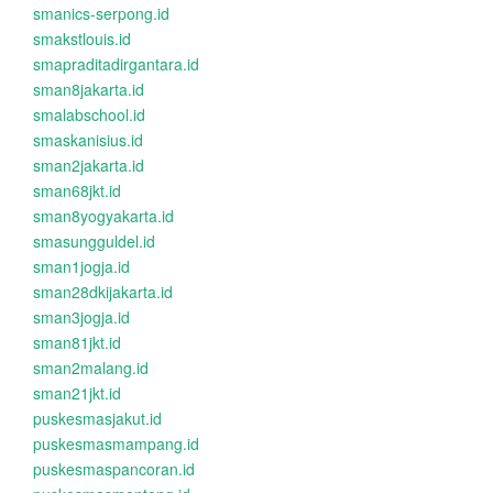
smanics-serpong.id
smakstlouis.id
smapraditadirgantara.id
sman8jakarta.id
smalabschool.id
smaskanisius.id
sman2jakarta.id
sman68jkt.id
sman8yogyakarta.id
smasungguldel.id
sman1jogja.id
sman28dkijakarta.id
sman3jogja.id
sman81jkt.id
sman2malang.id
sman21jkt.id
puskesmasjakut.id
puskesmasmampang.id
puskesmaspancoran.id