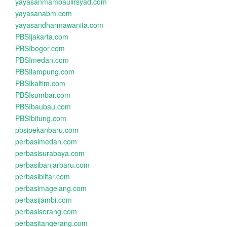
yayasanmambaulirsyad.com
yayasanabm.com
yayasandharmawanita.com
PBSIjakarta.com
PBSIbogor.com
PBSImedan.com
PBSIlampung.com
PBSIkaltim.com
PBSIsumbar.com
PBSIbaubau.com
PBSIbitung.com
pbsipekanbaru.com
perbasimedan.com
perbasisurabaya.com
perbasibanjarbaru.com
perbasiblitar.com
perbasimagelang.com
perbasijambi.com
perbasiserang.com
perbasitangerang.com