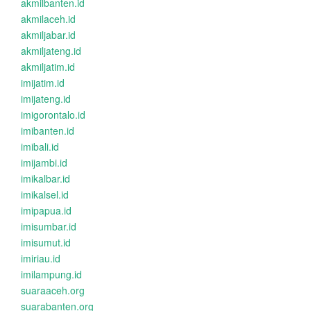
akmilbanten.id
akmilaceh.id
akmiljabar.id
akmiljateng.id
akmiljatim.id
imijatim.id
imijateng.id
imigorontalo.id
imibanten.id
imibali.id
imijambi.id
imikalbar.id
imikalsel.id
imipapua.id
imisumbar.id
imisumut.id
imiriau.id
imilampung.id
suaraaceh.org
suarabanten.org