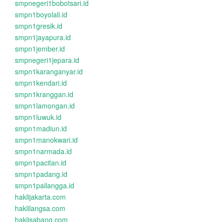
smpnegeri1bobotsari.id
smpn1boyolali.id
smpn1gresik.id
smpn1jayapura.id
smpn1jember.id
smpnegeri1jepara.id
smpn1karanganyar.id
smpn1kendari.id
smpn1kranggan.id
smpn1lamongan.id
smpn1luwuk.id
smpn1madiun.id
smpn1manokwari.id
smpn1narmada.id
smpn1pacitan.id
smpn1padang.id
smpn1pailangga.id
haklijakarta.com
haklilangsa.com
haklisabang.com