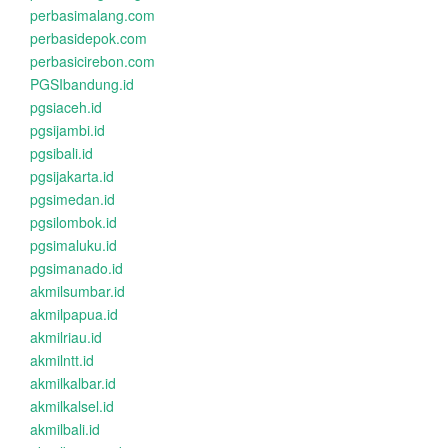
perbasimalang.com
perbasidepok.com
perbasicirebon.com
PGSIbandung.id
pgsiaceh.id
pgsijambi.id
pgsibali.id
pgsijakarta.id
pgsimedan.id
pgsilombok.id
pgsimaluku.id
pgsimanado.id
akmilsumbar.id
akmilpapua.id
akmilriau.id
akmilntt.id
akmilkalbar.id
akmilkalsel.id
akmilbali.id