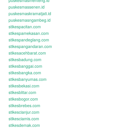
puskesmasmenteng.id
puskesmassenen.id
puskesmaskramatjati.id
puskesmasngambeg.id
stikespacitan.com
stikespamekasan.com
stikespandeglang.com
stikespangandaran.com
stikesacehbarat.com
stikesbadung.com
stikesbanggai.com
stikesbangka.com
stikesbanyumas.com
stikesbekasi.com
stikesblitar.com
stikesbogor.com
stikesbrebes.com
stikescianjur.com
stikesciamis.com
stikesdemak.com