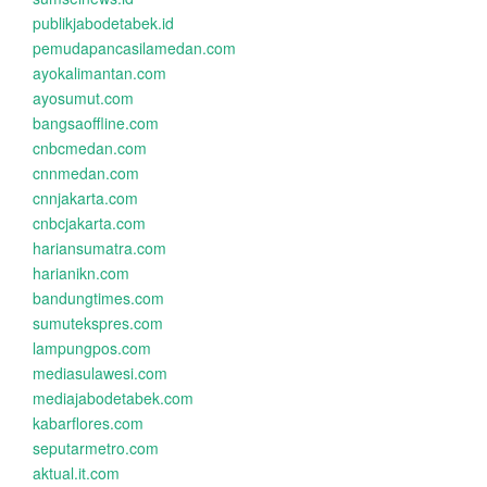
publikjabodetabek.id
pemudapancasilamedan.com
ayokalimantan.com
ayosumut.com
bangsaoffline.com
cnbcmedan.com
cnnmedan.com
cnnjakarta.com
cnbcjakarta.com
hariansumatra.com
harianikn.com
bandungtimes.com
sumutekspres.com
lampungpos.com
mediasulawesi.com
mediajabodetabek.com
kabarflores.com
seputarmetro.com
aktual.it.com