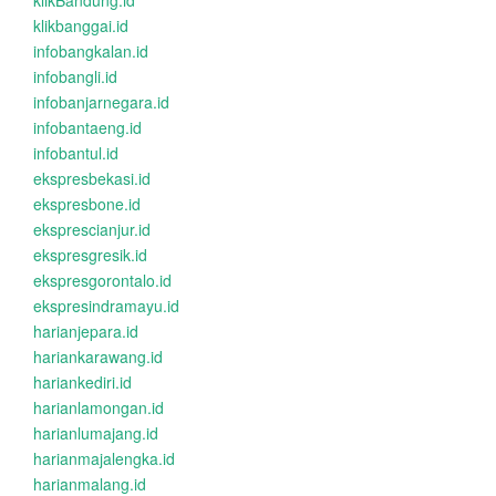
klikBandung.id
klikbanggai.id
infobangkalan.id
infobangli.id
infobanjarnegara.id
infobantaeng.id
infobantul.id
ekspresbekasi.id
ekspresbone.id
eksprescianjur.id
ekspresgresik.id
ekspresgorontalo.id
ekspresindramayu.id
harianjepara.id
hariankarawang.id
hariankediri.id
harianlamongan.id
harianlumajang.id
harianmajalengka.id
harianmalang.id