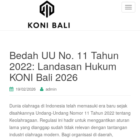
T
o
g
g
l
e
Bedah UU No. 11 Tahun
n
a
2022: Landasan Hukum
v
KONI Bali 2026
i
g
a
19/02/2026
admin
t
i
Dunia olahraga di Indonesia telah memasuki era baru sejak
o
disahkannya Undang-Undang Nomor 11 Tahun 2022 tentang
n
Keolahragaan. Regulasi ini hadir untuk menggantikan aturan
lama yang dianggap sudah tidak relevan dengan tantangan
industri olahraga modern. Bagi organisasi di daerah,