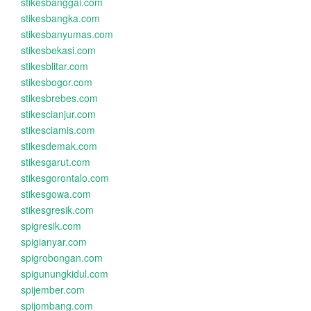
stikesbanggai.com
stikesbangka.com
stikesbanyumas.com
stikesbekasi.com
stikesblitar.com
stikesbogor.com
stikesbrebes.com
stikescianjur.com
stikesciamis.com
stikesdemak.com
stikesgarut.com
stikesgorontalo.com
stikesgowa.com
stikesgresik.com
spigresik.com
spigianyar.com
spigrobongan.com
spigunungkidul.com
spijember.com
spijombang.com