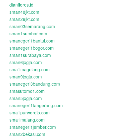
dianflores.id
sman48jkt.com
sman26jkt.com
sman03semarang.com
sman1sumbar.com
smanegeri1bantul.com
smanegeri1bogor.com
sman1surabaya.com
sman6jogja.com
sma1magelang.com
sman9jogja.com
smanegeri3bandung.com
smasutomo1.com
sman5jogja.com
smanegeri1tangerang.com
sma1purworejo.com
sma1malang.com
smanegeri1jember.com
sman2bekasi.com