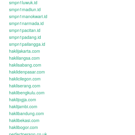
smpn1luwuk.id
smpn1madiun.id
smpn1manokwari.id
smpn1narmada.id
smpn1pacitan.id
smpn1padang.id
smpn1pailangga.id
haklijakarta.com
haklilangsa.com
haklisabang.com
haklidenpasar.com
haklicilegon.com
hakliserang.com
haklibengkulu.com
haklijogja.com
haklijambi.com
haklibandung.com
haklibekasi.com
haklibogor.com
perfectperson.co.uk