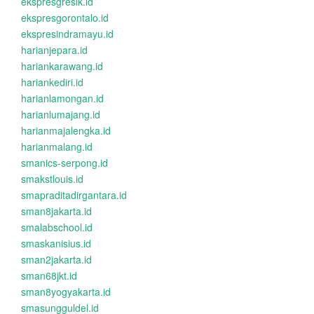
ekspresgresik.id
ekspresgorontalo.id
ekspresindramayu.id
harianjepara.id
hariankarawang.id
hariankediri.id
harianlamongan.id
harianlumajang.id
harianmajalengka.id
harianmalang.id
smanics-serpong.id
smakstlouis.id
smapraditadirgantara.id
sman8jakarta.id
smalabschool.id
smaskanisius.id
sman2jakarta.id
sman68jkt.id
sman8yogyakarta.id
smasungguldel.id