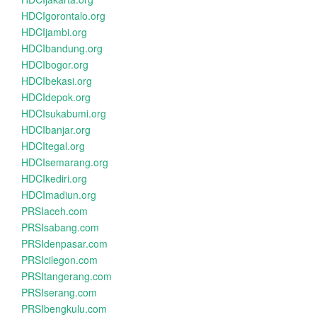
HDCIgorontalo.org
HDCIjambi.org
HDCIbandung.org
HDCIbogor.org
HDCIbekasi.org
HDCIdepok.org
HDCIsukabumi.org
HDCIbanjar.org
HDCItegal.org
HDCIsemarang.org
HDCIkediri.org
HDCImadiun.org
PRSIaceh.com
PRSIsabang.com
PRSIdenpasar.com
PRSIcilegon.com
PRSItangerang.com
PRSIserang.com
PRSIbengkulu.com