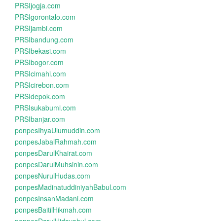
PRSIjogja.com
PRSIgorontalo.com
PRSIjambi.com
PRSIbandung.com
PRSIbekasi.com
PRSIbogor.com
PRSIcimahi.com
PRSIcirebon.com
PRSIdepok.com
PRSIsukabumi.com
PRSIbanjar.com
ponpesIhyaUlumuddin.com
ponpesJabalRahmah.com
ponpesDarulKhairat.com
ponpesDarulMuhsinin.com
ponpesNurulHudas.com
ponpesMadinatuddiniyahBabul.com
ponpesInsanMadani.com
ponpesBaitilHikmah.com