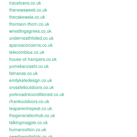
traceloans.co.uk
thenewsweek.co.uk
thecakewala.co.uk
thomson-thorn.co.uk
wrestlingagrees.co.uk
underneathfoiled.co.uk
spanosconcerns.co.uk
telecomblue.co.uk
house-of-hampers.co.uk
yumekanzashi.co.uk
fatnanas.co.uk
emilykatedesign.co.uk
crossfelloutdoors.co.uk
yorkroadreconditioned.co.uk
rfrankoutdoors.co.uk
teaparentrepeat.co.uk
thegenerationhub.co.uk
talkingmagpie.co.uk
humancotton.co.uk
newdawndigitals.co.uk