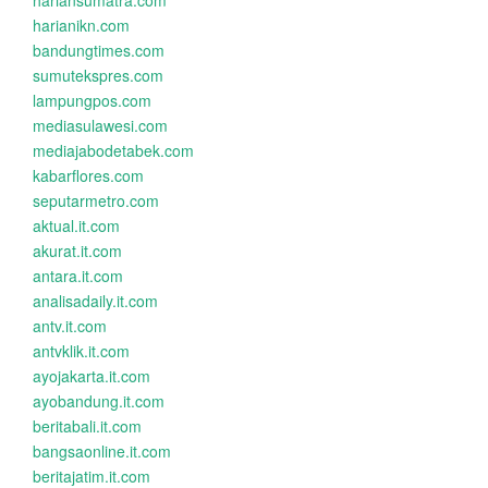
hariansumatra.com
harianikn.com
bandungtimes.com
sumutekspres.com
lampungpos.com
mediasulawesi.com
mediajabodetabek.com
kabarflores.com
seputarmetro.com
aktual.it.com
akurat.it.com
antara.it.com
analisadaily.it.com
antv.it.com
antvklik.it.com
ayojakarta.it.com
ayobandung.it.com
beritabali.it.com
bangsaonline.it.com
beritajatim.it.com