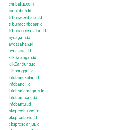
cnnbali.it.com
meulaboh.id
tribunacehbarat.id
tribunacehbesar.id
tribunacehselatan.id
ayoagam.id
ayoasahan.id
ayoasmat.id
klikBalangan.id
klikBandung.id
klikbanggai.id
infobangkalan.id
infobangli.id
infobanjarnegara.id
infobantaeng.id
infobantul.id
ekspresbekasi.id
ekspresbone.id
eksprescianjur.id