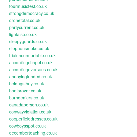
tourmusicfest.co.uk
strongdemocracy.co.uk
dronetotal.co.uk
partycurrent.co.uk
lightalso.co.uk
sleepyguards.co.uk
stephensmoke.co.uk
trialuncomfortable.co.uk
accordingchapel.co.uk
accordingoversees.co.uk
annoyingfunded.co.uk
belongsthey.co.uk
bootsrover.co.uk
burndeniers.co.uk
canadaperson.co.uk
conwayviolation.co.uk
copperfielddresses.co.uk
cowboysspot.co.uk
decemberteaching.co.uk