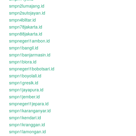
smpn2lumajang.id
smpn2sutojayan.id
smpn4blitar.id
smpn78jakarta.id
smpn88jakarta.id
smpnegeri1ambon.id
smpn1bangil.id
smpn1banjarmasin.id
smpn1biora.id
smpnegeri1bobotsari.id
smpn1boyolali.id
smpn1gresik.id
smpn1jayapura.id
smpn1jember.id
smpnegeri1jepara.id
smpn1karanganyar.id
smpn1kendari.id
smpn1kranggan.id
smpn1lamongan.id