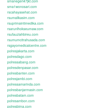
smanegeri47jkt.com
sma1wonosari.com
rscahayasehat.com
rsumalikasim.com
rsuprimaintimedika.com
rsarunlhokseumaw.com
rsufauziahbireu.com
rsumumcitrahusada.com
rsgayomedicalcentre.com
polresjakarta.com
polresdago.com
polressabang.com
polresdenpasar.com
polresbanten.com
polresjambi.com
polressamarinda.com
polresbanjarmasin.com
polresbatam.com
polresambon.com
polresbima.com