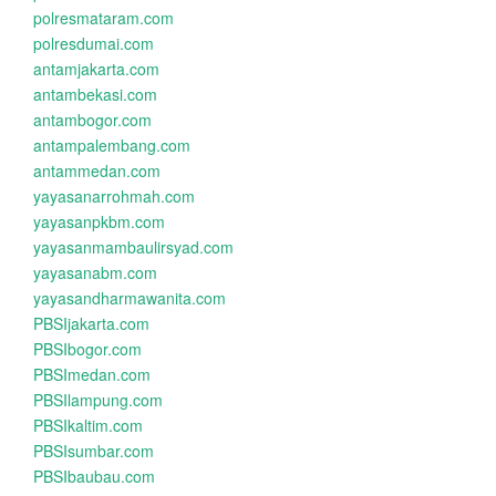
polresmataram.com
polresdumai.com
antamjakarta.com
antambekasi.com
antambogor.com
antampalembang.com
antammedan.com
yayasanarrohmah.com
yayasanpkbm.com
yayasanmambaulirsyad.com
yayasanabm.com
yayasandharmawanita.com
PBSIjakarta.com
PBSIbogor.com
PBSImedan.com
PBSIlampung.com
PBSIkaltim.com
PBSIsumbar.com
PBSIbaubau.com