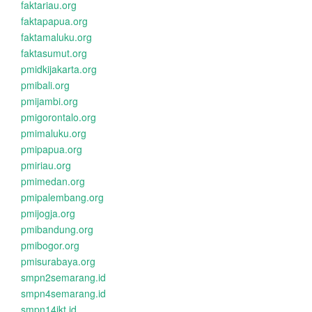
faktariau.org
faktapapua.org
faktamaluku.org
faktasumut.org
pmidkijakarta.org
pmibali.org
pmijambi.org
pmigorontalo.org
pmimaluku.org
pmipapua.org
pmiriau.org
pmimedan.org
pmipalembang.org
pmijogja.org
pmibandung.org
pmibogor.org
pmisurabaya.org
smpn2semarang.id
smpn4semarang.id
smpn14jkt.id