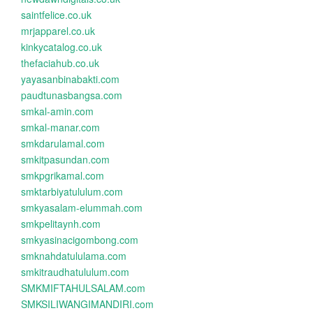
saintfelice.co.uk
mrjapparel.co.uk
kinkycatalog.co.uk
thefaciahub.co.uk
yayasanbinabakti.com
paudtunasbangsa.com
smkal-amin.com
smkal-manar.com
smkdarulamal.com
smkitpasundan.com
smkpgrikamal.com
smktarbiyatululum.com
smkyasalam-elummah.com
smkpelitaynh.com
smkyasinacigombong.com
smknahdatululama.com
smkitraudhatululum.com
SMKMIFTAHULSALAM.com
SMKSILIWANGIMANDIRI.com