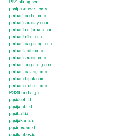
PBSIbitung.com
pbsipekanbaru.com
perbasimedan.com
perbasisurabaya.com
perbasibanjarbaru.com
perbasiblitar.com
perbasimagelang.com
perbasijambi.com
perbasiserang.com
perbasitangerang.com
perbasimalang.com
perbasidepok.com
perbasicirebon.com
PGSIbandung.id
pgsiaceh.id
pgsijambi.id
pgsibali.id
pgsijakarta.id
pgsimedan.id
pgsilombok.id