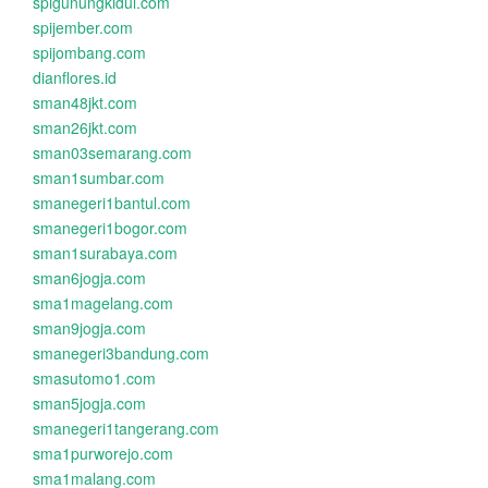
spigunungkidul.com
spijember.com
spijombang.com
dianflores.id
sman48jkt.com
sman26jkt.com
sman03semarang.com
sman1sumbar.com
smanegeri1bantul.com
smanegeri1bogor.com
sman1surabaya.com
sman6jogja.com
sma1magelang.com
sman9jogja.com
smanegeri3bandung.com
smasutomo1.com
sman5jogja.com
smanegeri1tangerang.com
sma1purworejo.com
sma1malang.com