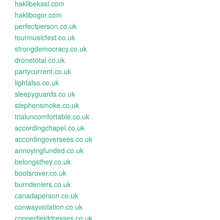
haklibekasi.com
haklibogor.com
perfectperson.co.uk
tourmusicfest.co.uk
strongdemocracy.co.uk
dronetotal.co.uk
partycurrent.co.uk
lightalso.co.uk
sleepyguards.co.uk
stephensmoke.co.uk
trialuncomfortable.co.uk
accordingchapel.co.uk
accordingoversees.co.uk
annoyingfunded.co.uk
belongsthey.co.uk
bootsrover.co.uk
burndeniers.co.uk
canadaperson.co.uk
conwayviolation.co.uk
copperfielddresses.co.uk