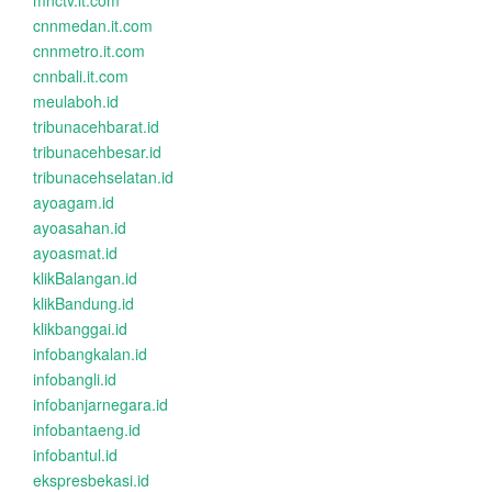
mnctv.it.com
cnnmedan.it.com
cnnmetro.it.com
cnnbali.it.com
meulaboh.id
tribunacehbarat.id
tribunacehbesar.id
tribunacehselatan.id
ayoagam.id
ayoasahan.id
ayoasmat.id
klikBalangan.id
klikBandung.id
klikbanggai.id
infobangkalan.id
infobangli.id
infobanjarnegara.id
infobantaeng.id
infobantul.id
ekspresbekasi.id