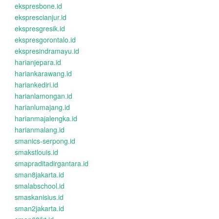
ekspresbone.id
eksprescianjur.id
ekspresgresik.id
ekspresgorontalo.id
ekspresindramayu.id
harianjepara.id
hariankarawang.id
hariankediri.id
harianlamongan.id
harianlumajang.id
harianmajalengka.id
harianmalang.id
smanics-serpong.id
smakstlouis.id
smapraditadirgantara.id
sman8jakarta.id
smalabschool.id
smaskanisius.id
sman2jakarta.id