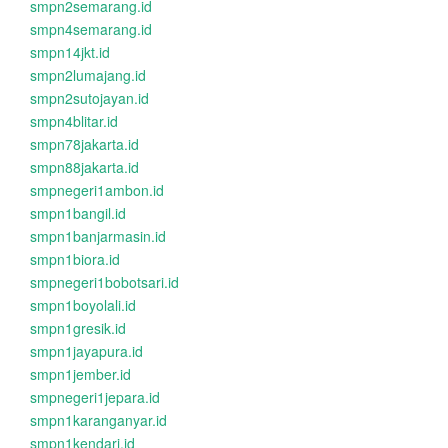
smpn2semarang.id
smpn4semarang.id
smpn14jkt.id
smpn2lumajang.id
smpn2sutojayan.id
smpn4blitar.id
smpn78jakarta.id
smpn88jakarta.id
smpnegeri1ambon.id
smpn1bangil.id
smpn1banjarmasin.id
smpn1biora.id
smpnegeri1bobotsari.id
smpn1boyolali.id
smpn1gresik.id
smpn1jayapura.id
smpn1jember.id
smpnegeri1jepara.id
smpn1karanganyar.id
smpn1kendari.id