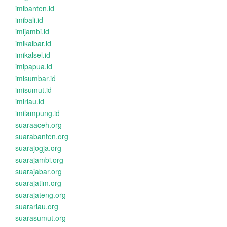
imibanten.id
imibali.id
imijambi.id
imikalbar.id
imikalsel.id
imipapua.id
imisumbar.id
imisumut.id
imiriau.id
imilampung.id
suaraaceh.org
suarabanten.org
suarajogja.org
suarajambi.org
suarajabar.org
suarajatim.org
suarajateng.org
suarariau.org
suarasumut.org