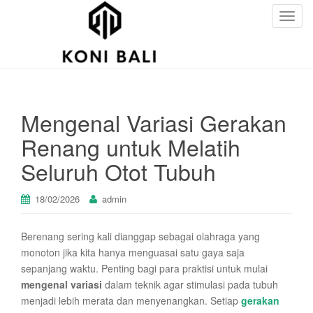
T
o
g
g
l
e
Mengenal Variasi Gerakan
n
a
Renang untuk Melatih
v
Seluruh Otot Tubuh
i
g
a
18/02/2026
admin
t
i
Berenang sering kali dianggap sebagai olahraga yang
o
monoton jika kita hanya menguasai satu gaya saja
n
sepanjang waktu. Penting bagi para praktisi untuk mulai
mengenal variasi
dalam teknik agar stimulasi pada tubuh
menjadi lebih merata dan menyenangkan. Setiap
gerakan