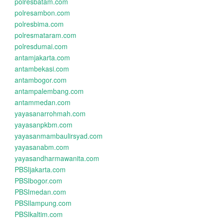
polresbatam.com
polresambon.com
polresbima.com
polresmataram.com
polresdumai.com
antamjakarta.com
antambekasi.com
antambogor.com
antampalembang.com
antammedan.com
yayasanarrohmah.com
yayasanpkbm.com
yayasanmambaulirsyad.com
yayasanabm.com
yayasandharmawanita.com
PBSIjakarta.com
PBSIbogor.com
PBSImedan.com
PBSIlampung.com
PBSIkaltim.com