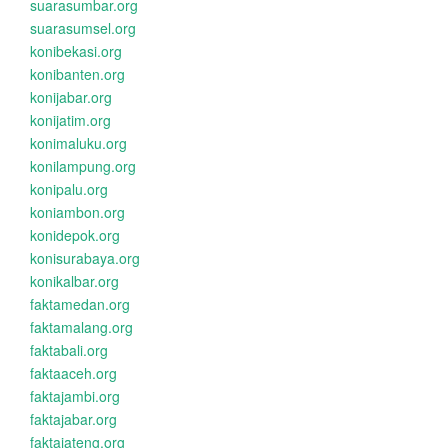
suarasumbar.org
suarasumsel.org
konibekasi.org
konibanten.org
konijabar.org
konijatim.org
konimaluku.org
konilampung.org
konipalu.org
koniambon.org
konidepok.org
konisurabaya.org
konikalbar.org
faktamedan.org
faktamalang.org
faktabali.org
faktaaceh.org
faktajambi.org
faktajabar.org
faktajateng.org