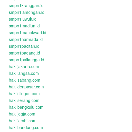
smpn1kranggan.id
smpn1lamongan.id
smpn1luwuk.id
smpn1madiun.id
smpn1manokwari.id
smpn1narmada.id
smpn1pacitan.id
smpn1padang.id
smpn1pailangga.id
haklijakarta.com
haklilangsa.com
haklisabang.com
haklidenpasar.com
haklicilegon.com
hakliserang.com
haklibengkulu.com
haklijogja.com
haklijambi.com
haklibandung.com