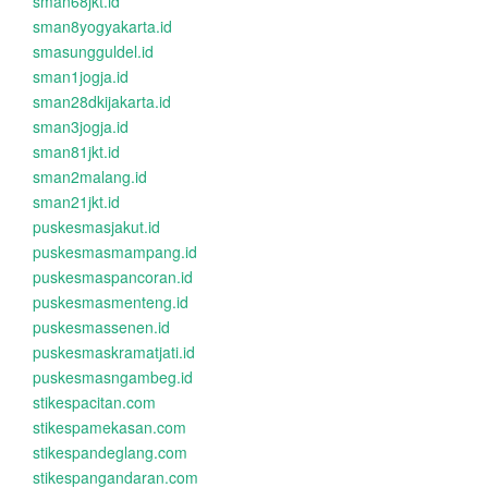
sman68jkt.id
sman8yogyakarta.id
smasungguldel.id
sman1jogja.id
sman28dkijakarta.id
sman3jogja.id
sman81jkt.id
sman2malang.id
sman21jkt.id
puskesmasjakut.id
puskesmasmampang.id
puskesmaspancoran.id
puskesmasmenteng.id
puskesmassenen.id
puskesmaskramatjati.id
puskesmasngambeg.id
stikespacitan.com
stikespamekasan.com
stikespandeglang.com
stikespangandaran.com