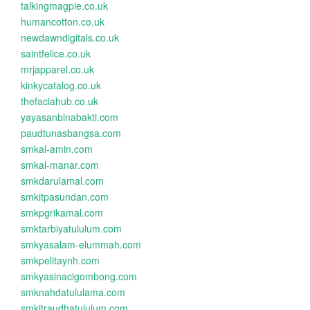
talkingmagpie.co.uk
humancotton.co.uk
newdawndigitals.co.uk
saintfelice.co.uk
mrjapparel.co.uk
kinkycatalog.co.uk
thefaciahub.co.uk
yayasanbinabakti.com
paudtunasbangsa.com
smkal-amin.com
smkal-manar.com
smkdarulamal.com
smkitpasundan.com
smkpgrikamal.com
smktarbiyatululum.com
smkyasalam-elummah.com
smkpelitaynh.com
smkyasinacigombong.com
smknahdatululama.com
smkitraudhatululum.com