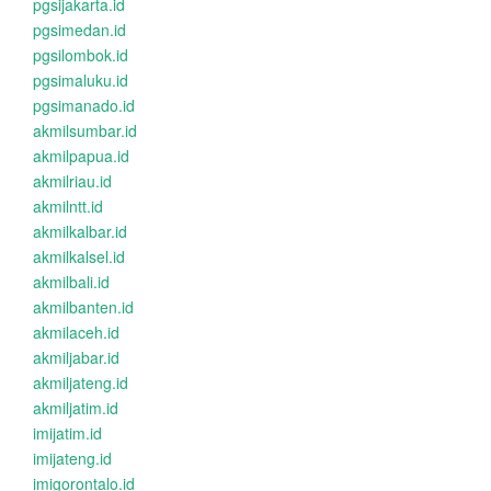
pgsijakarta.id
pgsimedan.id
pgsilombok.id
pgsimaluku.id
pgsimanado.id
akmilsumbar.id
akmilpapua.id
akmilriau.id
akmilntt.id
akmilkalbar.id
akmilkalsel.id
akmilbali.id
akmilbanten.id
akmilaceh.id
akmiljabar.id
akmiljateng.id
akmiljatim.id
imijatim.id
imijateng.id
imigorontalo.id