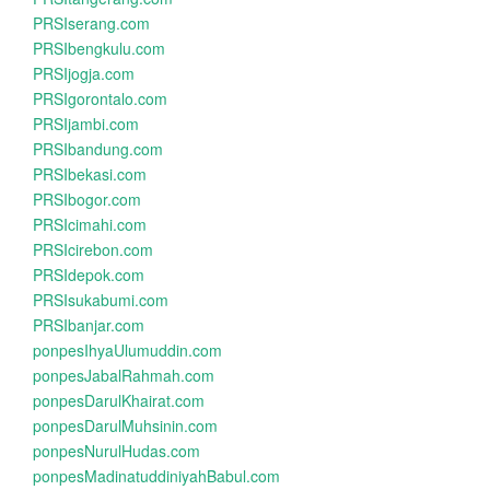
PRSIserang.com
PRSIbengkulu.com
PRSIjogja.com
PRSIgorontalo.com
PRSIjambi.com
PRSIbandung.com
PRSIbekasi.com
PRSIbogor.com
PRSIcimahi.com
PRSIcirebon.com
PRSIdepok.com
PRSIsukabumi.com
PRSIbanjar.com
ponpesIhyaUlumuddin.com
ponpesJabalRahmah.com
ponpesDarulKhairat.com
ponpesDarulMuhsinin.com
ponpesNurulHudas.com
ponpesMadinatuddiniyahBabul.com