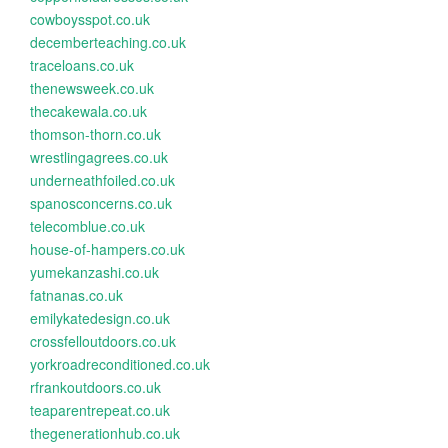
cowboysspot.co.uk
decemberteaching.co.uk
traceloans.co.uk
thenewsweek.co.uk
thecakewala.co.uk
thomson-thorn.co.uk
wrestlingagrees.co.uk
underneathfoiled.co.uk
spanosconcerns.co.uk
telecomblue.co.uk
house-of-hampers.co.uk
yumekanzashi.co.uk
fatnanas.co.uk
emilykatedesign.co.uk
crossfelloutdoors.co.uk
yorkroadreconditioned.co.uk
rfrankoutdoors.co.uk
teaparentrepeat.co.uk
thegenerationhub.co.uk