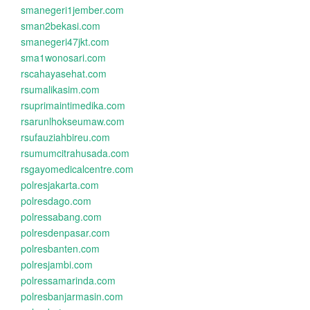
smanegeri1jember.com
sman2bekasi.com
smanegeri47jkt.com
sma1wonosari.com
rscahayasehat.com
rsumalikasim.com
rsuprimaintimedika.com
rsarunlhokseumaw.com
rsufauziahbireu.com
rsumumcitrahusada.com
rsgayomedicalcentre.com
polresjakarta.com
polresdago.com
polressabang.com
polresdenpasar.com
polresbanten.com
polresjambi.com
polressamarinda.com
polresbanjarmasin.com