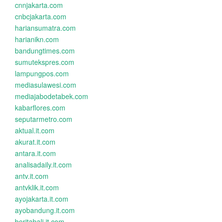
cnnjakarta.com
cnbcjakarta.com
hariansumatra.com
harianikn.com
bandungtimes.com
sumutekspres.com
lampungpos.com
mediasulawesi.com
mediajabodetabek.com
kabarflores.com
seputarmetro.com
aktual.it.com
akurat.it.com
antara.it.com
analisadaily.it.com
antv.it.com
antvklik.it.com
ayojakarta.it.com
ayobandung.it.com
beritabali.it.com