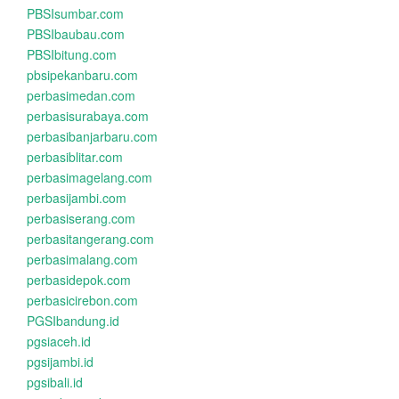
PBSIsumbar.com
PBSIbaubau.com
PBSIbitung.com
pbsipekanbaru.com
perbasimedan.com
perbasisurabaya.com
perbasibanjarbaru.com
perbasiblitar.com
perbasimagelang.com
perbasijambi.com
perbasiserang.com
perbasitangerang.com
perbasimalang.com
perbasidepok.com
perbasicirebon.com
PGSIbandung.id
pgsiaceh.id
pgsijambi.id
pgsibali.id