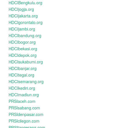
HDCIBengkulu.org
HDCIjogja.org
HDCIjakarta.org
HDCIgorontalo.org
HDCIjambi.org
HDCIbandung.org
HDCIbogor.org
HDCIbekasi.org
HDCIdepok.org
HDCIsukabumi.org
HDCIbanjar.org
HDCItegal.org
HDCIsemarang.org
HDCIkediri.org
HDCImadiun.org
PRSIaceh.com
PRSIsabang.com
PRSIdenpasar.com
PRSIcilegon.com
PRSItangerang.com