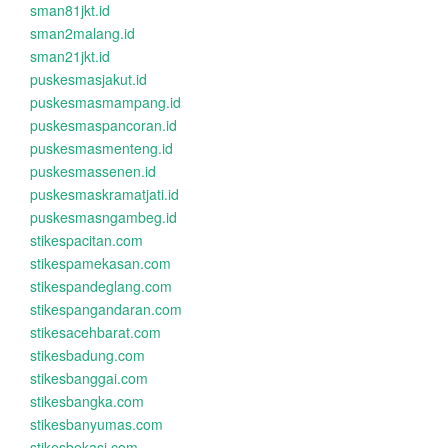
sman81jkt.id
sman2malang.id
sman21jkt.id
puskesmasjakut.id
puskesmasmampang.id
puskesmaspancoran.id
puskesmasmenteng.id
puskesmassenen.id
puskesmaskramatjati.id
puskesmasngambeg.id
stikespacitan.com
stikespamekasan.com
stikespandeglang.com
stikespangandaran.com
stikesacehbarat.com
stikesbadung.com
stikesbanggai.com
stikesbangka.com
stikesbanyumas.com
stikesbekasi.com