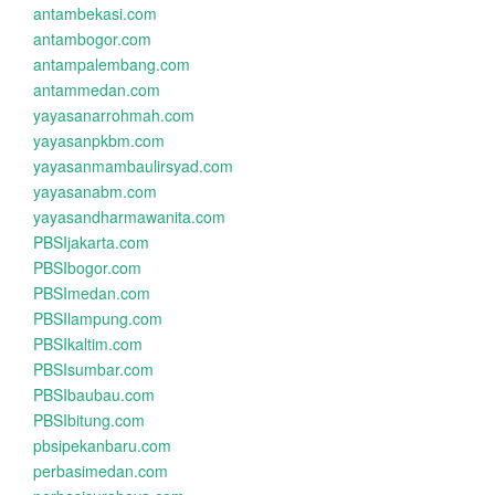
antambekasi.com
antambogor.com
antampalembang.com
antammedan.com
yayasanarrohmah.com
yayasanpkbm.com
yayasanmambaulirsyad.com
yayasanabm.com
yayasandharmawanita.com
PBSIjakarta.com
PBSIbogor.com
PBSImedan.com
PBSIlampung.com
PBSIkaltim.com
PBSIsumbar.com
PBSIbaubau.com
PBSIbitung.com
pbsipekanbaru.com
perbasimedan.com