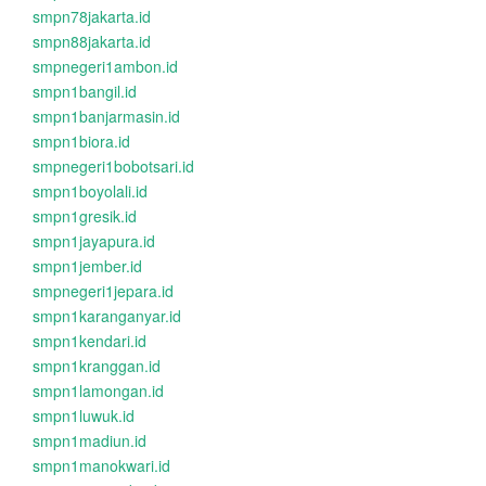
smpn78jakarta.id
smpn88jakarta.id
smpnegeri1ambon.id
smpn1bangil.id
smpn1banjarmasin.id
smpn1biora.id
smpnegeri1bobotsari.id
smpn1boyolali.id
smpn1gresik.id
smpn1jayapura.id
smpn1jember.id
smpnegeri1jepara.id
smpn1karanganyar.id
smpn1kendari.id
smpn1kranggan.id
smpn1lamongan.id
smpn1luwuk.id
smpn1madiun.id
smpn1manokwari.id