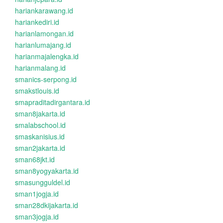
hariankarawang.id
hariankediri.id
harianlamongan.id
harianlumajang.id
harianmajalengka.id
harianmalang.id
smanics-serpong.id
smakstlouis.id
smapraditadirgantara.id
sman8jakarta.id
smalabschool.id
smaskanisius.id
sman2jakarta.id
sman68jkt.id
sman8yogyakarta.id
smasungguldel.id
sman1jogja.id
sman28dkijakarta.id
sman3jogja.id