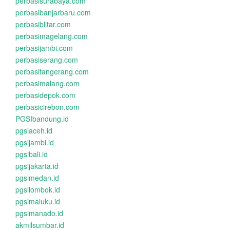
perbasisurabaya.com
perbasibanjarbaru.com
perbasiblitar.com
perbasimagelang.com
perbasijambi.com
perbasiserang.com
perbasitangerang.com
perbasimalang.com
perbasidepok.com
perbasicirebon.com
PGSIbandung.id
pgsiaceh.id
pgsijambi.id
pgsibali.id
pgsijakarta.id
pgsimedan.id
pgsilombok.id
pgsimaluku.id
pgsimanado.id
akmilsumbar.id