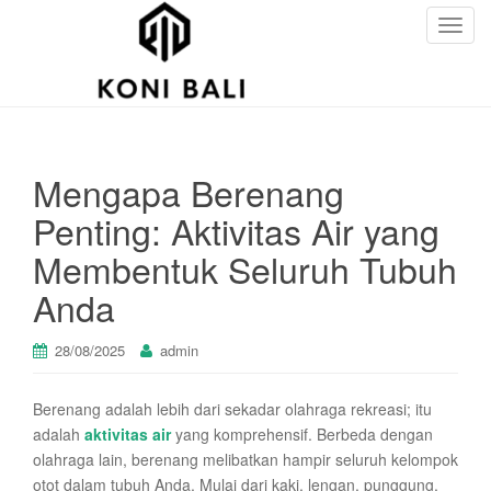
T
o
g
g
l
e
Mengapa Berenang
n
a
Penting: Aktivitas Air yang
v
Membentuk Seluruh Tubuh
i
g
Anda
a
t
28/08/2025
admin
i
o
n
Berenang adalah lebih dari sekadar olahraga rekreasi; itu
adalah
aktivitas air
yang komprehensif. Berbeda dengan
olahraga lain, berenang melibatkan hampir seluruh kelompok
otot dalam tubuh Anda. Mulai dari kaki, lengan, punggung,