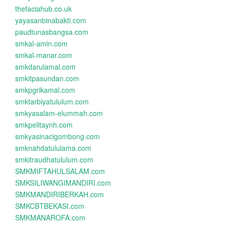
thefaciahub.co.uk
yayasanbinabakti.com
paudtunasbangsa.com
smkal-amin.com
smkal-manar.com
smkdarulamal.com
smkitpasundan.com
smkpgrikamal.com
smktarbiyatululum.com
smkyasalam-elummah.com
smkpelitaynh.com
smkyasinacigombong.com
smknahdatululama.com
smkitraudhatululum.com
SMKMIFTAHULSALAM.com
SMKSILIWANGIMANDIRI.com
SMKMANDIRIBERKAH.com
SMKCBTBEKASI.com
SMKMANAROFA.com