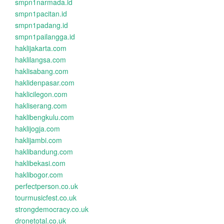
smpn1narmada.id
smpn1pacitan.id
smpn1padang.id
smpn1pailangga.id
haklijakarta.com
haklilangsa.com
haklisabang.com
haklidenpasar.com
haklicilegon.com
hakliserang.com
haklibengkulu.com
haklijogja.com
haklijambi.com
haklibandung.com
haklibekasi.com
haklibogor.com
perfectperson.co.uk
tourmusicfest.co.uk
strongdemocracy.co.uk
dronetotal.co.uk