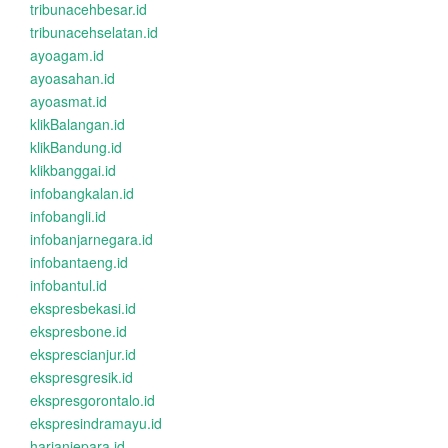
tribunacehbesar.id
tribunacehselatan.id
ayoagam.id
ayoasahan.id
ayoasmat.id
klikBalangan.id
klikBandung.id
klikbanggai.id
infobangkalan.id
infobangli.id
infobanjarnegara.id
infobantaeng.id
infobantul.id
ekspresbekasi.id
ekspresbone.id
eksprescianjur.id
ekspresgresik.id
ekspresgorontalo.id
ekspresindramayu.id
harianjepara.id