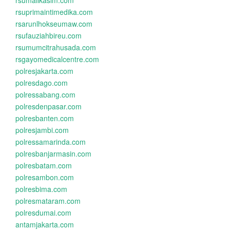
rsumalikasim.com
rsuprimaintimedika.com
rsarunlhokseumaw.com
rsufauziahbireu.com
rsumumcitrahusada.com
rsgayomedicalcentre.com
polresjakarta.com
polresdago.com
polressabang.com
polresdenpasar.com
polresbanten.com
polresjambi.com
polressamarinda.com
polresbanjarmasin.com
polresbatam.com
polresambon.com
polresbima.com
polresmataram.com
polresdumai.com
antamjakarta.com