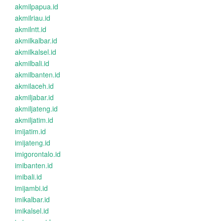
akmilpapua.id
akmilriau.id
akmilntt.id
akmilkalbar.id
akmilkalsel.id
akmilbali.id
akmilbanten.id
akmilaceh.id
akmiljabar.id
akmiljateng.id
akmiljatim.id
imijatim.id
imijateng.id
imigorontalo.id
imibanten.id
imibali.id
imijambi.id
imikalbar.id
imikalsel.id