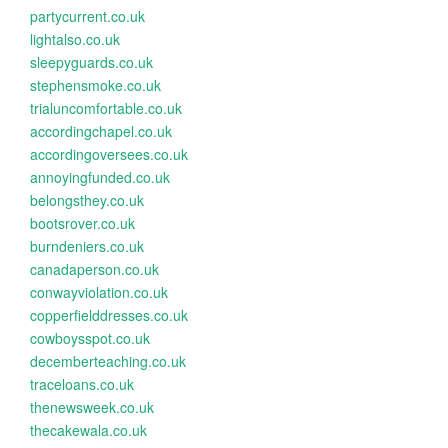
partycurrent.co.uk
lightalso.co.uk
sleepyguards.co.uk
stephensmoke.co.uk
trialuncomfortable.co.uk
accordingchapel.co.uk
accordingoversees.co.uk
annoyingfunded.co.uk
belongsthey.co.uk
bootsrover.co.uk
burndeniers.co.uk
canadaperson.co.uk
conwayviolation.co.uk
copperfielddresses.co.uk
cowboysspot.co.uk
decemberteaching.co.uk
traceloans.co.uk
thenewsweek.co.uk
thecakewala.co.uk