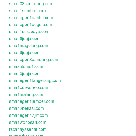
sman03semarang.com
sman1sumbar.com
smanegeri1bantul.com
smanegeri1bogor.com
sman1surabaya.com
sman6jogja.com
sma1magelang.com
sman9jogja.com
smanegeri3bandung.com
smasutomo1.com
sman5jogja.com
smanegeri1tangerang.com
sma1purworejo.com
sma1malang.com
smanegeri1jember.com
sman2bekasi.com
smanegeri47jkt.com
sma1wonosari.com
rscahayasehat.com