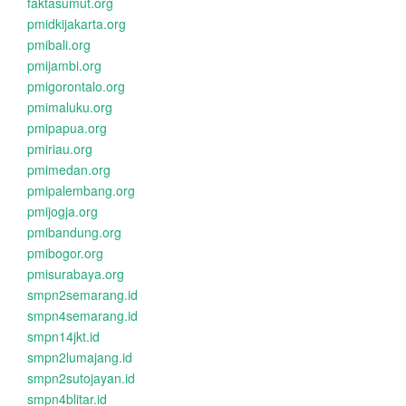
faktasumut.org
pmidkijakarta.org
pmibali.org
pmijambi.org
pmigorontalo.org
pmimaluku.org
pmipapua.org
pmiriau.org
pmimedan.org
pmipalembang.org
pmijogja.org
pmibandung.org
pmibogor.org
pmisurabaya.org
smpn2semarang.id
smpn4semarang.id
smpn14jkt.id
smpn2lumajang.id
smpn2sutojayan.id
smpn4blitar.id