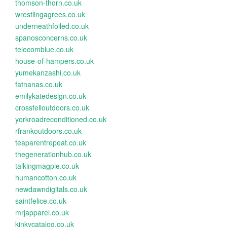
thomson-thorn.co.uk
wrestlingagrees.co.uk
underneathfoiled.co.uk
spanosconcerns.co.uk
telecomblue.co.uk
house-of-hampers.co.uk
yumekanzashi.co.uk
fatnanas.co.uk
emilykatedesign.co.uk
crossfelloutdoors.co.uk
yorkroadreconditioned.co.uk
rfrankoutdoors.co.uk
teaparentrepeat.co.uk
thegenerationhub.co.uk
talkingmagpie.co.uk
humancotton.co.uk
newdawndigitals.co.uk
saintfelice.co.uk
mrjapparel.co.uk
kinkycatalog.co.uk