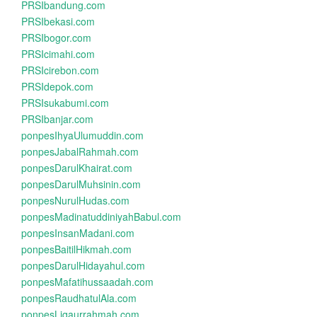
PRSIbandung.com
PRSIbekasi.com
PRSIbogor.com
PRSIcimahi.com
PRSIcirebon.com
PRSIdepok.com
PRSIsukabumi.com
PRSIbanjar.com
ponpesIhyaUlumuddin.com
ponpesJabalRahmah.com
ponpesDarulKhairat.com
ponpesDarulMuhsinin.com
ponpesNurulHudas.com
ponpesMadinatuddiniyahBabul.com
ponpesInsanMadani.com
ponpesBaitilHikmah.com
ponpesDarulHidayahul.com
ponpesMafatihussaadah.com
ponpesRaudhatulAla.com
ponpesLiqaurrahmah.com