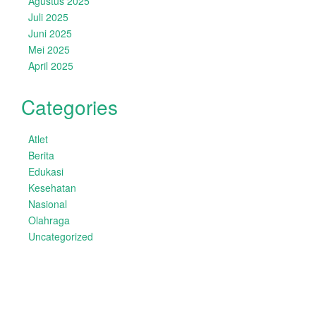
Agustus 2025
Juli 2025
Juni 2025
Mei 2025
April 2025
Categories
Atlet
Berita
Edukasi
Kesehatan
Nasional
Olahraga
Uncategorized