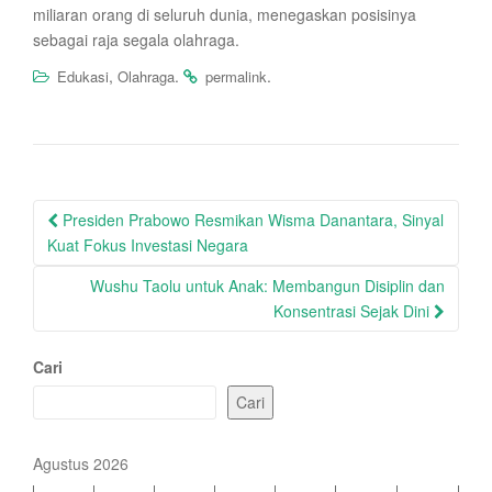
miliaran orang di seluruh dunia, menegaskan posisinya
sebagai raja segala olahraga.
,
.
.
Edukasi
Olahraga
permalink
Post
Presiden Prabowo Resmikan Wisma Danantara, Sinyal
navigation
Kuat Fokus Investasi Negara
Wushu Taolu untuk Anak: Membangun Disiplin dan
Konsentrasi Sejak Dini
Cari
Cari
Agustus 2026