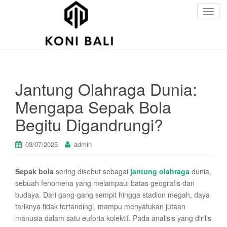
T
o
g
g
l
e
Jantung Olahraga Dunia:
n
a
Mengapa Sepak Bola
v
Begitu Digandrungi?
i
g
a
03/07/2025
admin
t
i
Sepak bola
sering disebut sebagai
jantung olahraga
dunia,
o
sebuah fenomena yang melampaui batas geografis dan
n
budaya. Dari gang-gang sempit hingga stadion megah, daya
tariknya tidak tertandingi, mampu menyatukan jutaan
manusia dalam satu euforia kolektif. Pada analisis yang dirilis