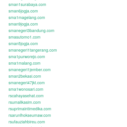
sman1surabaya.com
sman6jogja.com
sma1magelang.com
sman9jogja.com
smanegeri3bandung.com
smasutomo1.com
sman5jogja.com
smanegeri1tangerang.com
sma1purworejo.com
sma1malang.com
smanegeri1jember.com
sman2bekasi.com
smanegeri47jkt.com
sma1wonosari.com
rscahayasehat.com
rsumalikasim.com
rsuprimaintimedika.com
rsarunlhokseumaw.com
rsufauziahbireu.com