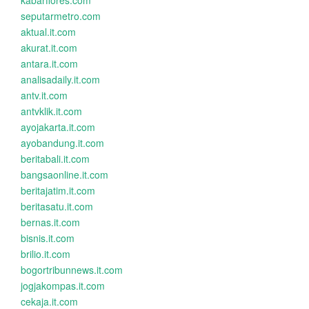
kabarflores.com
seputarmetro.com
aktual.it.com
akurat.it.com
antara.it.com
analisadaily.it.com
antv.it.com
antvklik.it.com
ayojakarta.it.com
ayobandung.it.com
beritabali.it.com
bangsaonline.it.com
beritajatim.it.com
beritasatu.it.com
bernas.it.com
bisnis.it.com
brilio.it.com
bogortribunnews.it.com
jogjakompas.it.com
cekaja.it.com