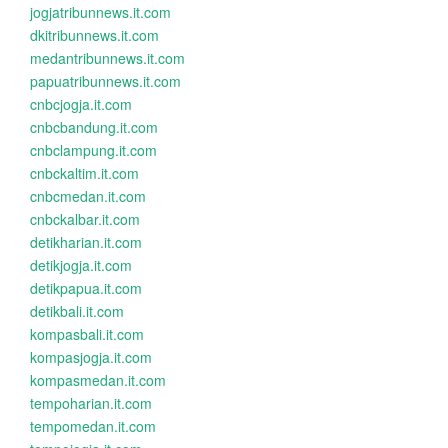
jogjatribunnews.it.com
dkitribunnews.it.com
medantribunnews.it.com
papuatribunnews.it.com
cnbcjogja.it.com
cnbcbandung.it.com
cnbclampung.it.com
cnbckaltim.it.com
cnbcmedan.it.com
cnbckalbar.it.com
detikharian.it.com
detikjogja.it.com
detikpapua.it.com
detikbali.it.com
kompasbali.it.com
kompasjogja.it.com
kompasmedan.it.com
tempoharian.it.com
tempomedan.it.com