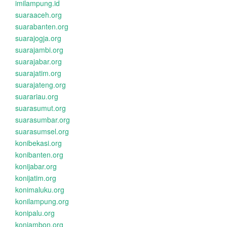
imilampung.id
suaraaceh.org
suarabanten.org
suarajogja.org
suarajambi.org
suarajabar.org
suarajatim.org
suarajateng.org
suarariau.org
suarasumut.org
suarasumbar.org
suarasumsel.org
konibekasi.org
konibanten.org
konijabar.org
konijatim.org
konimaluku.org
konilampung.org
konipalu.org
koniambon.org