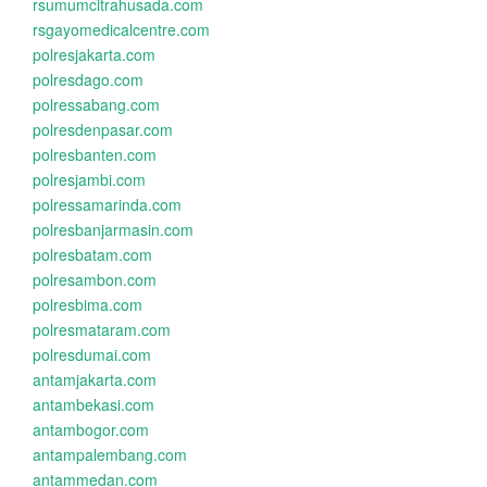
rsumumcitrahusada.com
rsgayomedicalcentre.com
polresjakarta.com
polresdago.com
polressabang.com
polresdenpasar.com
polresbanten.com
polresjambi.com
polressamarinda.com
polresbanjarmasin.com
polresbatam.com
polresambon.com
polresbima.com
polresmataram.com
polresdumai.com
antamjakarta.com
antambekasi.com
antambogor.com
antampalembang.com
antammedan.com