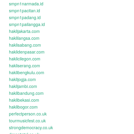
smpn1narmada.id
smpn1pacitan.id
smpn1padang.id
smpn1pailangga.id
haklijakarta.com
haklilangsa.com
haklisabang.com
haklidenpasar.com
haklicilegon.com
hakliserang.com
haklibengkulu.com
haklijogja.com
haklijambi.com
haklibandung.com
haklibekasi.com
haklibogor.com
perfectperson.co.uk
tourmusicfest.co.uk
strongdemocracy.co.uk