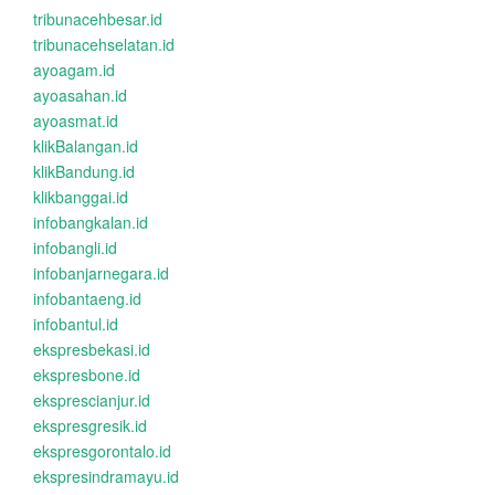
tribunacehbesar.id
tribunacehselatan.id
ayoagam.id
ayoasahan.id
ayoasmat.id
klikBalangan.id
klikBandung.id
klikbanggai.id
infobangkalan.id
infobangli.id
infobanjarnegara.id
infobantaeng.id
infobantul.id
ekspresbekasi.id
ekspresbone.id
eksprescianjur.id
ekspresgresik.id
ekspresgorontalo.id
ekspresindramayu.id