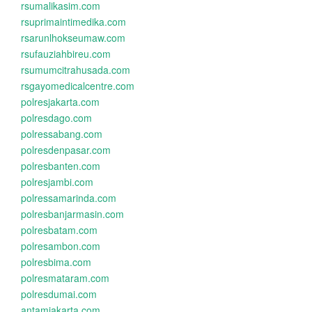
rsumalikasim.com
rsuprimaintimedika.com
rsarunlhokseumaw.com
rsufauziahbireu.com
rsumumcitrahusada.com
rsgayomedicalcentre.com
polresjakarta.com
polresdago.com
polressabang.com
polresdenpasar.com
polresbanten.com
polresjambi.com
polressamarinda.com
polresbanjarmasin.com
polresbatam.com
polresambon.com
polresbima.com
polresmataram.com
polresdumai.com
antamjakarta.com