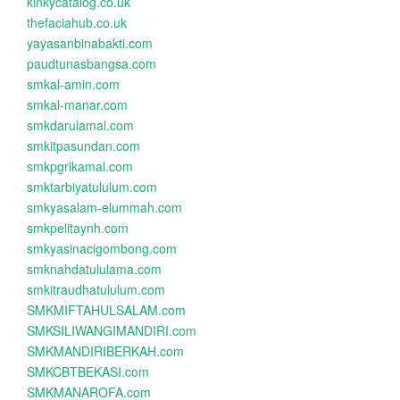
kinkycatalog.co.uk
thefaciahub.co.uk
yayasanbinabakti.com
paudtunasbangsa.com
smkal-amin.com
smkal-manar.com
smkdarulamal.com
smkitpasundan.com
smkpgrikamal.com
smktarbiyatululum.com
smkyasalam-elummah.com
smkpelitaynh.com
smkyasinacigombong.com
smknahdatululama.com
smkitraudhatululum.com
SMKMIFTAHULSALAM.com
SMKSILIWANGIMANDIRI.com
SMKMANDIRIBERKAH.com
SMKCBTBEKASI.com
SMKMANAROFA.com