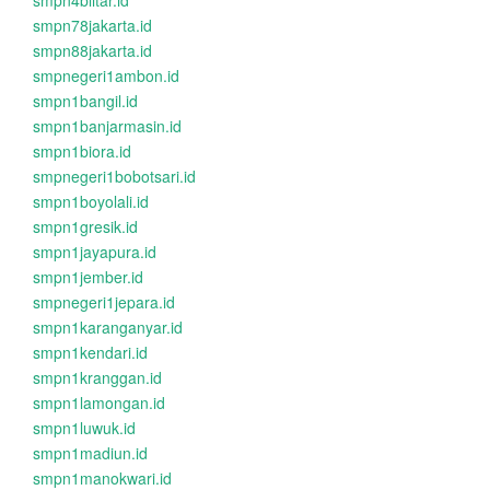
smpn4blitar.id
smpn78jakarta.id
smpn88jakarta.id
smpnegeri1ambon.id
smpn1bangil.id
smpn1banjarmasin.id
smpn1biora.id
smpnegeri1bobotsari.id
smpn1boyolali.id
smpn1gresik.id
smpn1jayapura.id
smpn1jember.id
smpnegeri1jepara.id
smpn1karanganyar.id
smpn1kendari.id
smpn1kranggan.id
smpn1lamongan.id
smpn1luwuk.id
smpn1madiun.id
smpn1manokwari.id