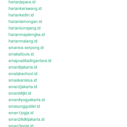
harianjepara.id
hariankarawang.id
hariankediri.id
harianlamongan.id
harianlumajang.id
harianmajalengka.id
harianmalang.id
smanics-serpong.id
smakstlouis.id
smapraditadirgantara.id
sman8jakarta.id
smalabschool.id
smaskanisius.id
sman2jakarta.id
sman68jkt.id
sman8yogyakarta.id
smasungguldel.id
sman1jogja.id
sman28dkijakarta.id
sman3jogja.id