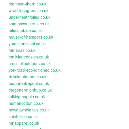
thomson-thorn.co.uk
wrestlingagrees.co.uk
underneathfoiled.co.uk
spanosconcerns.co.uk
telecomblue.co.uk
house-of-hampers.co.uk
yumekanzashi.co.uk
fatnanas.co.uk
emilykatedesign.co.uk
crossfelloutdoors.co.uk
yorkroadreconditioned.co.uk
rfrankoutdoors.co.uk
teaparentrepeat.co.uk
thegenerationhub.co.uk
talkingmagpie.co.uk
humancotton.co.uk
newdawndigitals.co.uk
saintfelice.co.uk
mrjapparel.co.uk