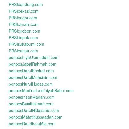
PRSIbandung.com
PRSIbekasi.com
PRSIbogor.com
PRSIcimahi.com
PRSIcirebon.com
PRSIdepok.com
PRSIsukabumi.com
PRSIbanjar.com
ponpesIhyaUlumuddin.com
ponpesJabalRahmah.com
ponpesDarulKhairat.com
ponpesDarulMuhsinin.com
ponpesNurulHudas.com
ponpesMadinatuddiniyahBabul.com
ponpesInsanMadani.com
ponpesBaitilHikmah.com
ponpesDarulHidayahul.com
ponpesMafatihussaadah.com
ponpesRaudhatulAla.com