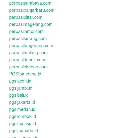
perbasisurabaya.com
perbasibanjarbaru.com
perbasiblitar.com
perbasimagelang.com
perbasijambi.com
perbasiserang.com
perbasitangerang.com
perbasimalang.com
perbasidepok.com
perbasicirebon.com
PGSIbandung.id
pgsiaceh.id
pgsijambi.id
pgsibali.id
pgsijakarta.id
pgsimedan.id
pgsilombok.id
pgsimaluku.id
pgsimanado.id
akmilsumbar.id