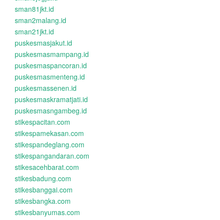
sman81jkt.id
sman2malang.id
sman21jkt.id
puskesmasjakut.id
puskesmasmampang.id
puskesmaspancoran.id
puskesmasmenteng.id
puskesmassenen.id
puskesmaskramatjati.id
puskesmasngambeg.id
stikespacitan.com
stikespamekasan.com
stikespandeglang.com
stikespangandaran.com
stikesacehbarat.com
stikesbadung.com
stikesbanggai.com
stikesbangka.com
stikesbanyumas.com