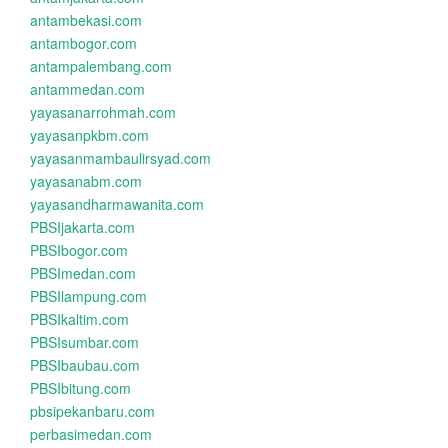
antambekasi.com
antambogor.com
antampalembang.com
antammedan.com
yayasanarrohmah.com
yayasanpkbm.com
yayasanmambaulirsyad.com
yayasanabm.com
yayasandharmawanita.com
PBSIjakarta.com
PBSIbogor.com
PBSImedan.com
PBSIlampung.com
PBSIkaltim.com
PBSIsumbar.com
PBSIbaubau.com
PBSIbitung.com
pbsipekanbaru.com
perbasimedan.com