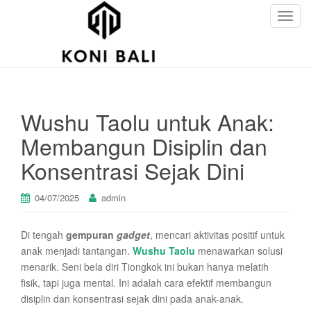
T
o
g
g
l
e
Wushu Taolu untuk Anak:
n
a
Membangun Disiplin dan
v
Konsentrasi Sejak Dini
i
g
a
04/07/2025
admin
t
i
Di tengah
gempuran
gadget
, mencari aktivitas positif untuk
o
anak menjadi tantangan.
Wushu Taolu
menawarkan solusi
n
menarik. Seni bela diri Tiongkok ini bukan hanya melatih
fisik, tapi juga mental. Ini adalah cara efektif membangun
disiplin dan konsentrasi sejak dini pada anak-anak.