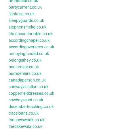
dronetotal.co.uk
partycurrent.co.uk
lightalso.co.uk
sleepyguards.co.uk
stephensmoke.co.uk
trialuncomfortable.co.uk
accordingchapel.co.uk
accordingoversees.co.uk
annoyingfunded.co.uk
belongsthey.co.uk
bootsrover.co.uk
burndeniers.co.uk
canadaperson.co.uk
conwayviolation.co.uk
copperfielddresses.co.uk
cowboysspot.co.uk
decemberteaching.co.uk
traceloans.co.uk
thenewsweek.co.uk
thecakewala.co.uk