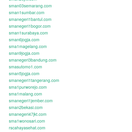
sman03semarang.com
sman1sumbar.com
smanegeri1bantul.com
smanegeri1bogor.com
sman1surabaya.com
sman6jogja.com
sma1magelang.com
sman9jogja.com
smanegeri3bandung.com
smasutomo1.com
sman5jogja.com
smanegeri1tangerang.com
sma1purworejo.com
sma1malang.com
smanegeri1jember.com
sman2bekasi.com
smanegeri47jkt.com
sma1wonosari.com
rscahayasehat.com