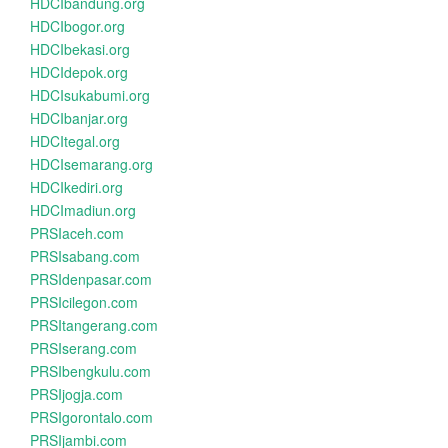
HDCIbandung.org
HDCIbogor.org
HDCIbekasi.org
HDCIdepok.org
HDCIsukabumi.org
HDCIbanjar.org
HDCItegal.org
HDCIsemarang.org
HDCIkediri.org
HDCImadiun.org
PRSIaceh.com
PRSIsabang.com
PRSIdenpasar.com
PRSIcilegon.com
PRSItangerang.com
PRSIserang.com
PRSIbengkulu.com
PRSIjogja.com
PRSIgorontalo.com
PRSIjambi.com