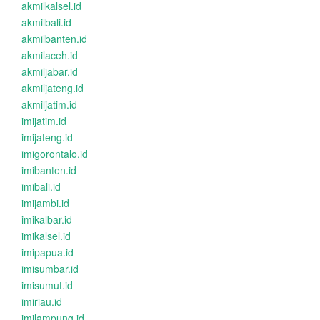
akmilkalsel.id
akmilbali.id
akmilbanten.id
akmilaceh.id
akmiljabar.id
akmiljateng.id
akmiljatim.id
imijatim.id
imijateng.id
imigorontalo.id
imibanten.id
imibali.id
imijambi.id
imikalbar.id
imikalsel.id
imipapua.id
imisumbar.id
imisumut.id
imiriau.id
imilampung.id