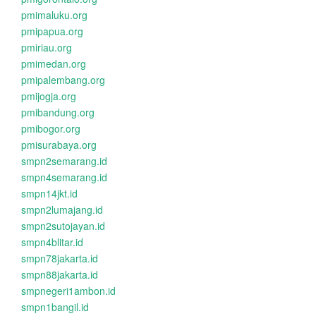
pmimaluku.org
pmipapua.org
pmiriau.org
pmimedan.org
pmipalembang.org
pmijogja.org
pmibandung.org
pmibogor.org
pmisurabaya.org
smpn2semarang.id
smpn4semarang.id
smpn14jkt.id
smpn2lumajang.id
smpn2sutojayan.id
smpn4blitar.id
smpn78jakarta.id
smpn88jakarta.id
smpnegeri1ambon.id
smpn1bangil.id