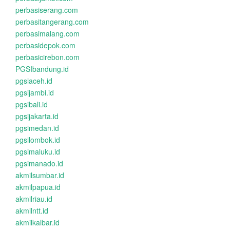
perbasiserang.com
perbasitangerang.com
perbasimalang.com
perbasidepok.com
perbasicirebon.com
PGSIbandung.id
pgsiaceh.id
pgsijambi.id
pgsibali.id
pgsijakarta.id
pgsimedan.id
pgsilombok.id
pgsimaluku.id
pgsimanado.id
akmilsumbar.id
akmilpapua.id
akmilriau.id
akmilntt.id
akmilkalbar.id