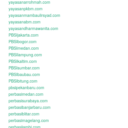
yayasanarrohmah.com
yayasanpkbm.com
yayasanmambaulirsyad.com
yayasanabm.com
yayasandharmawanita.com
PBSIjakarta.com
PBSIbogor.com
PBSImedan.com
PBSIlampung.com
PBSIkaltim.com
PBSIsumbar.com
PBSIbaubau.com
PBSIbitung.com
pbsipekanbaru.com
perbasimedan.com
perbasisurabaya.com
perbasibanjarbaru.com
perbasiblitar.com
perbasimagelang.com
perbasijambi.com