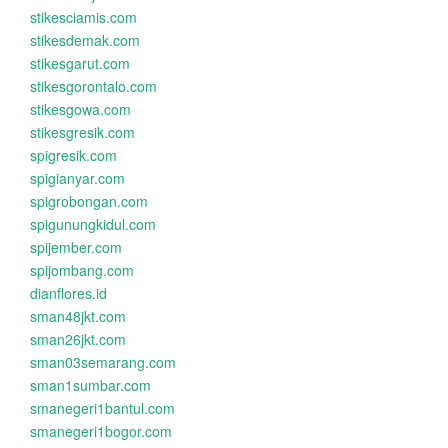
stikesciamis.com
stikesdemak.com
stikesgarut.com
stikesgorontalo.com
stikesgowa.com
stikesgresik.com
spigresik.com
spigianyar.com
spigrobongan.com
spigunungkidul.com
spijember.com
spijombang.com
dianflores.id
sman48jkt.com
sman26jkt.com
sman03semarang.com
sman1sumbar.com
smanegeri1bantul.com
smanegeri1bogor.com