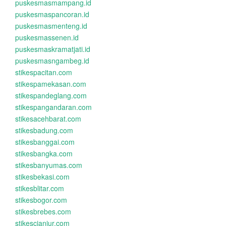
puskesmasmampang.id
puskesmaspancoran.id
puskesmasmenteng.id
puskesmassenen.id
puskesmaskramatjati.id
puskesmasngambeg.id
stikespacitan.com
stikespamekasan.com
stikespandeglang.com
stikespangandaran.com
stikesacehbarat.com
stikesbadung.com
stikesbanggai.com
stikesbangka.com
stikesbanyumas.com
stikesbekasi.com
stikesblitar.com
stikesbogor.com
stikesbrebes.com
stikescianjur.com