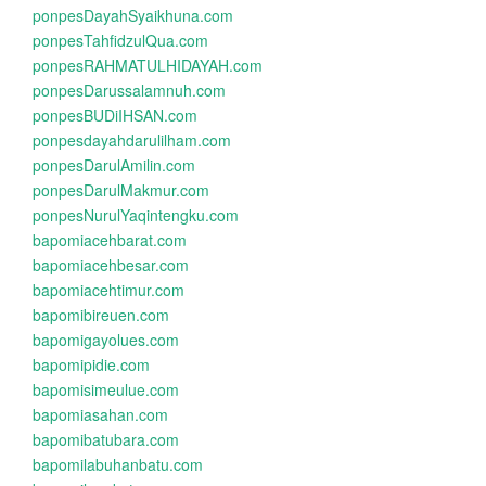
ponpesDayahSyaikhuna.com
ponpesTahfidzulQua.com
ponpesRAHMATULHIDAYAH.com
ponpesDarussalamnuh.com
ponpesBUDiIHSAN.com
ponpesdayahdarulilham.com
ponpesDarulAmilin.com
ponpesDarulMakmur.com
ponpesNurulYaqintengku.com
bapomiacehbarat.com
bapomiacehbesar.com
bapomiacehtimur.com
bapomibireuen.com
bapomigayolues.com
bapomipidie.com
bapomisimeulue.com
bapomiasahan.com
bapomibatubara.com
bapomilabuhanbatu.com