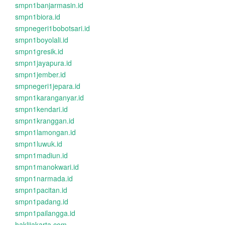
smpn1banjarmasin.id
smpn1biora.id
smpnegeri1bobotsari.id
smpn1boyolali.id
smpn1gresik.id
smpn1jayapura.id
smpn1jember.id
smpnegeri1jepara.id
smpn1karanganyar.id
smpn1kendari.id
smpn1kranggan.id
smpn1lamongan.id
smpn1luwuk.id
smpn1madiun.id
smpn1manokwari.id
smpn1narmada.id
smpn1pacitan.id
smpn1padang.id
smpn1pailangga.id
haklijakarta.com