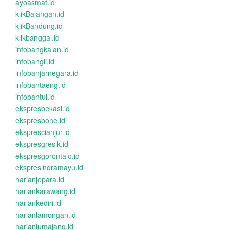
ayoasmat.id
klikBalangan.id
klikBandung.id
klikbanggai.id
infobangkalan.id
infobangli.id
infobanjarnegara.id
infobantaeng.id
infobantul.id
ekspresbekasi.id
ekspresbone.id
eksprescianjur.id
ekspresgresik.id
ekspresgorontalo.id
ekspresindramayu.id
harianjepara.id
hariankarawang.id
hariankediri.id
harianlamongan.id
harianlumajang.id