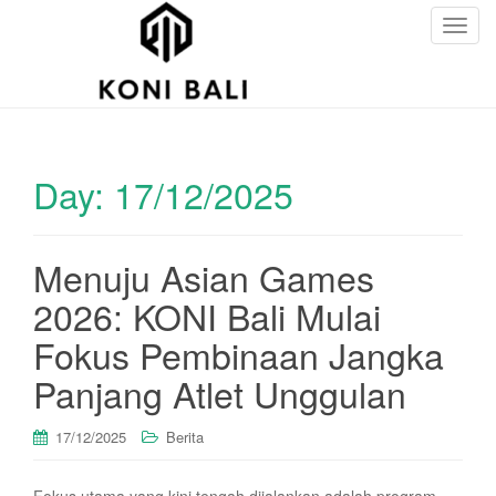
T
o
g
g
l
e
Day:
17/12/2025
n
a
v
i
Menuju Asian Games
g
2026: KONI Bali Mulai
a
t
Fokus Pembinaan Jangka
i
Panjang Atlet Unggulan
o
n
17/12/2025
Berita