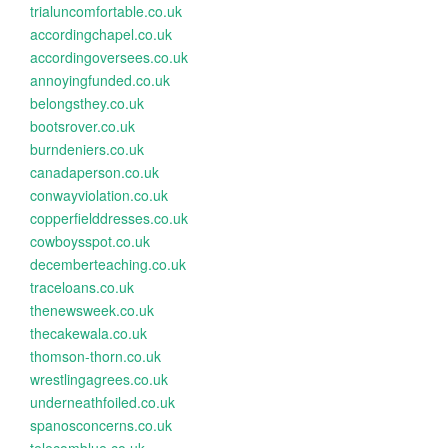
trialuncomfortable.co.uk
accordingchapel.co.uk
accordingoversees.co.uk
annoyingfunded.co.uk
belongsthey.co.uk
bootsrover.co.uk
burndeniers.co.uk
canadaperson.co.uk
conwayviolation.co.uk
copperfielddresses.co.uk
cowboysspot.co.uk
decemberteaching.co.uk
traceloans.co.uk
thenewsweek.co.uk
thecakewala.co.uk
thomson-thorn.co.uk
wrestlingagrees.co.uk
underneathfoiled.co.uk
spanosconcerns.co.uk