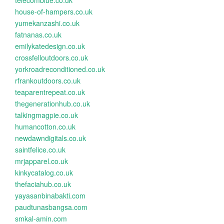
telecomblue.co.uk
house-of-hampers.co.uk
yumekanzashi.co.uk
fatnanas.co.uk
emilykatedesign.co.uk
crossfelloutdoors.co.uk
yorkroadreconditioned.co.uk
rfrankoutdoors.co.uk
teaparentrepeat.co.uk
thegenerationhub.co.uk
talkingmagpie.co.uk
humancotton.co.uk
newdawndigitals.co.uk
saintfelice.co.uk
mrjapparel.co.uk
kinkycatalog.co.uk
thefaciahub.co.uk
yayasanbinabakti.com
paudtunasbangsa.com
smkal-amin.com