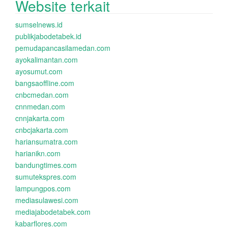
Website terkait
sumselnews.id
publikjabodetabek.id
pemudapancasilamedan.com
ayokalimantan.com
ayosumut.com
bangsaoffline.com
cnbcmedan.com
cnnmedan.com
cnnjakarta.com
cnbcjakarta.com
hariansumatra.com
harianikn.com
bandungtimes.com
sumutekspres.com
lampungpos.com
mediasulawesi.com
mediajabodetabek.com
kabarflores.com