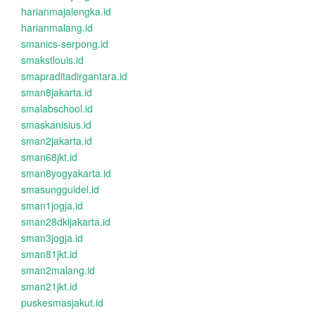
harianmajalengka.id
harianmalang.id
smanics-serpong.id
smakstlouis.id
smapraditadirgantara.id
sman8jakarta.id
smalabschool.id
smaskanisius.id
sman2jakarta.id
sman68jkt.id
sman8yogyakarta.id
smasungguldel.id
sman1jogja.id
sman28dkijakarta.id
sman3jogja.id
sman81jkt.id
sman2malang.id
sman21jkt.id
puskesmasjakut.id