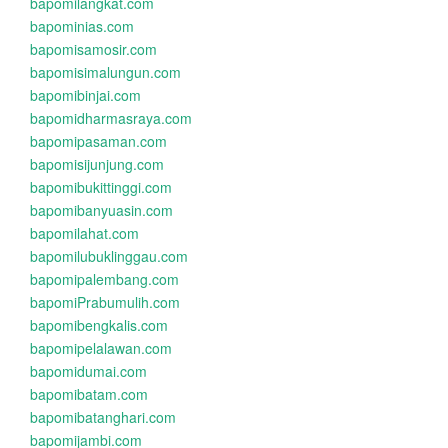
bapomilangkat.com
bapominias.com
bapomisamosir.com
bapomisimalungun.com
bapomibinjai.com
bapomidharmasraya.com
bapomipasaman.com
bapomisijunjung.com
bapomibukittinggi.com
bapomibanyuasin.com
bapomilahat.com
bapomilubuklinggau.com
bapomipalembang.com
bapomiPrabumulih.com
bapomibengkalis.com
bapomipelalawan.com
bapomidumai.com
bapomibatam.com
bapomibatanghari.com
bapomijambi.com