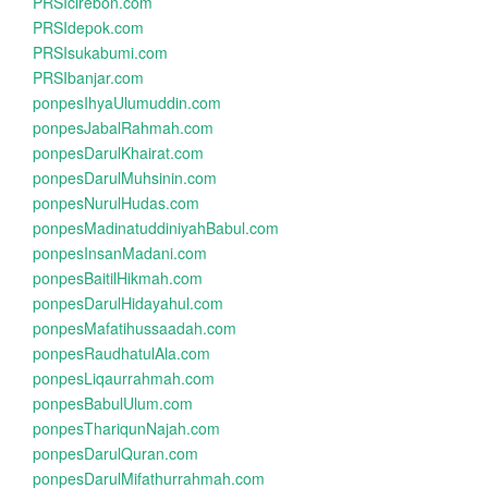
PRSIcirebon.com
PRSIdepok.com
PRSIsukabumi.com
PRSIbanjar.com
ponpesIhyaUlumuddin.com
ponpesJabalRahmah.com
ponpesDarulKhairat.com
ponpesDarulMuhsinin.com
ponpesNurulHudas.com
ponpesMadinatuddiniyahBabul.com
ponpesInsanMadani.com
ponpesBaitilHikmah.com
ponpesDarulHidayahul.com
ponpesMafatihussaadah.com
ponpesRaudhatulAla.com
ponpesLiqaurrahmah.com
ponpesBabulUlum.com
ponpesThariqunNajah.com
ponpesDarulQuran.com
ponpesDarulMifathurrahmah.com