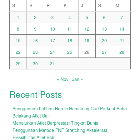
S
S
R
K
J
S
M
1
2
3
4
5
6
7
8
9
10
11
12
13
14
15
16
17
18
19
20
21
22
23
24
25
26
27
28
29
30
31
« Nov
Jan »
Recent Posts
Penggunaan Latihan Nordic Hamstring Curl Perkuat Paha
Belakang Atlet Bali
Menelurkan Atlet Berprestasi Tingkat Dunia
Penggunaan Metode PNF Stretching Akselerasi
Fleksibilitas Atlet Bali