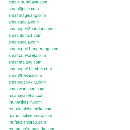
sman1surabaya.com
sman6jogja.com
sma1magelang.com
sman9jogja.com
smanegeri3bandung.com
smasutomo1.com
sman5jogja.com
smanegeri1tangerang.com
sma1purworejo.com
sma1malang.com
smanegeri1jember.com
sman2bekasi.com
smanegeri47jkt.com
sma1wonosari.com
rscahayasehat.com
rsumalikasim.com
rsuprimaintimedika.com
rsarunlhokseumaw.com
rsufauziahbireu.com
rsumumcitrahusada.com