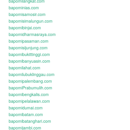
bapomilangkat.com
bapominias.com
bapomisamosir.com
bapomisimalungun.com
bapomibinjai.com
bapomidharmasraya.com
bapomipasaman.com
bapomisijunjung.com
bapomibukittinggi.com
bapomibanyuasin.com
bapomilahat.com
bapomilubuklinggau.com
bapomipalembang.com
bapomiPrabumulih.com
bapomibengkalis.com
bapomipelalawan.com
bapomidumai.com
bapomibatam.com
bapomibatanghari.com
bapomijambi.com