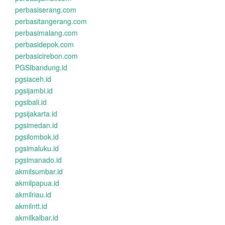
perbasiserang.com
perbasitangerang.com
perbasimalang.com
perbasidepok.com
perbasicirebon.com
PGSIbandung.id
pgsiaceh.id
pgsijambi.id
pgsibali.id
pgsijakarta.id
pgsimedan.id
pgsilombok.id
pgsimaluku.id
pgsimanado.id
akmilsumbar.id
akmilpapua.id
akmilriau.id
akmilntt.id
akmilkalbar.id