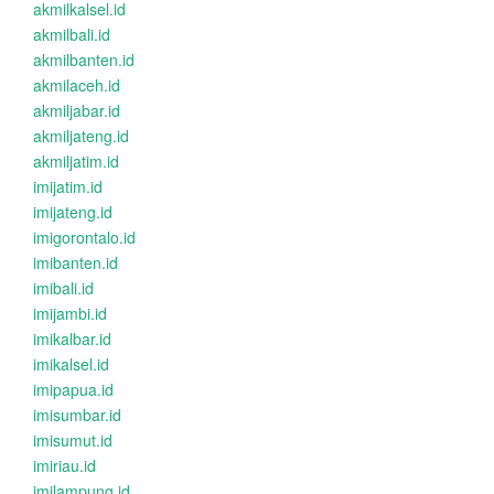
akmilkalsel.id
akmilbali.id
akmilbanten.id
akmilaceh.id
akmiljabar.id
akmiljateng.id
akmiljatim.id
imijatim.id
imijateng.id
imigorontalo.id
imibanten.id
imibali.id
imijambi.id
imikalbar.id
imikalsel.id
imipapua.id
imisumbar.id
imisumut.id
imiriau.id
imilampung.id