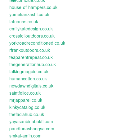
telecomblue.co.uk
house-of-hampers.co.uk
yumekanzashi.co.uk
fatnanas.co.uk
emilykatedesign.co.uk
crossfelloutdoors.co.uk
yorkroadreconditioned.co.uk
rfrankoutdoors.co.uk
teaparentrepeat.co.uk
thegenerationhub.co.uk
talkingmagpie.co.uk
humancotton.co.uk
newdawndigitals.co.uk
saintfelice.co.uk
mrjapparel.co.uk
kinkycatalog.co.uk
thefaciahub.co.uk
yayasanbinabakti.com
paudtunasbangsa.com
smkal-amin.com