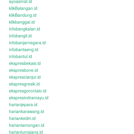
ayoasmat.id
klikBalangan.id
klikBandung.id
klikbanggai.id
infobangkalan.id
infobangli.id
infobanjarnegara.id
infobantaeng.id
infobantul.id
ekspresbekasi.id
ekspresbone.id
eksprescianjur.id
ekspresgresik.id
ekspresgorontalo.id
ekspresindramayu.id
harianjepara.id
hariankarawang.id
hariankediri.id
harianlamongan.id
harianlumajang.id