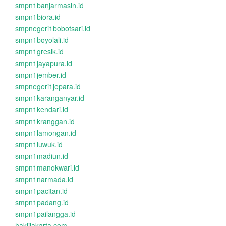
smpn1banjarmasin.id
smpn1biora.id
smpnegeri1bobotsari.id
smpn1boyolali.id
smpn1gresik.id
smpn1jayapura.id
smpn1jember.id
smpnegeri1jepara.id
smpn1karanganyar.id
smpn1kendari.id
smpn1kranggan.id
smpn1lamongan.id
smpn1luwuk.id
smpn1madiun.id
smpn1manokwari.id
smpn1narmada.id
smpn1pacitan.id
smpn1padang.id
smpn1pailangga.id
haklijakarta.com