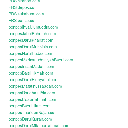
PRSIcirebon.com
PRSIdepok.com
PRSIsukabumi.com
PRSIbanjar.com
ponpesIhyaUlumuddin.com
ponpesJabalRahmah.com
ponpesDarulKhairat.com
ponpesDarulMuhsinin.com
ponpesNurulHudas.com
ponpesMadinatuddiniyahBabul.com
ponpesInsanMadani.com
ponpesBaitilHikmah.com
ponpesDarulHidayahul.com
ponpesMafatihussaadah.com
ponpesRaudhatulAla.com
ponpesLiqaurrahmah.com
ponpesBabulUlum.com
ponpesThariqunNajah.com
ponpesDarulQuran.com
ponpesDarulMifathurrahmah.com