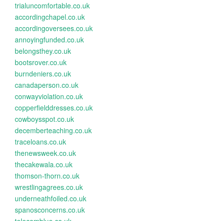
trialuncomfortable.co.uk
accordingchapel.co.uk
accordingoversees.co.uk
annoyingfunded.co.uk
belongsthey.co.uk
bootsrover.co.uk
burndeniers.co.uk
canadaperson.co.uk
conwayviolation.co.uk
copperfielddresses.co.uk
cowboysspot.co.uk
decemberteaching.co.uk
traceloans.co.uk
thenewsweek.co.uk
thecakewala.co.uk
thomson-thorn.co.uk
wrestlingagrees.co.uk
underneathfoiled.co.uk
spanosconcerns.co.uk