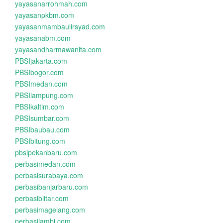
yayasanarrohmah.com
yayasanpkbm.com
yayasanmambaulirsyad.com
yayasanabm.com
yayasandharmawanita.com
PBSIjakarta.com
PBSIbogor.com
PBSImedan.com
PBSIlampung.com
PBSIkaltim.com
PBSIsumbar.com
PBSIbaubau.com
PBSIbitung.com
pbsipekanbaru.com
perbasimedan.com
perbasisurabaya.com
perbasibanjarbaru.com
perbasiblitar.com
perbasimagelang.com
perbasijambi.com