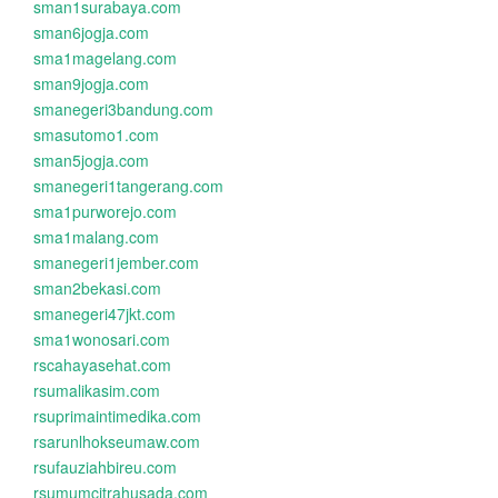
sman1surabaya.com
sman6jogja.com
sma1magelang.com
sman9jogja.com
smanegeri3bandung.com
smasutomo1.com
sman5jogja.com
smanegeri1tangerang.com
sma1purworejo.com
sma1malang.com
smanegeri1jember.com
sman2bekasi.com
smanegeri47jkt.com
sma1wonosari.com
rscahayasehat.com
rsumalikasim.com
rsuprimaintimedika.com
rsarunlhokseumaw.com
rsufauziahbireu.com
rsumumcitrahusada.com