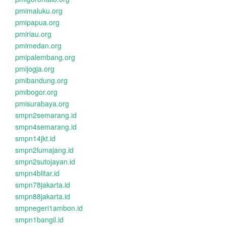
pmimaluku.org
pmipapua.org
pmiriau.org
pmimedan.org
pmipalembang.org
pmijogja.org
pmibandung.org
pmibogor.org
pmisurabaya.org
smpn2semarang.id
smpn4semarang.id
smpn14jkt.id
smpn2lumajang.id
smpn2sutojayan.id
smpn4blitar.id
smpn78jakarta.id
smpn88jakarta.id
smpnegeri1ambon.id
smpn1bangil.id