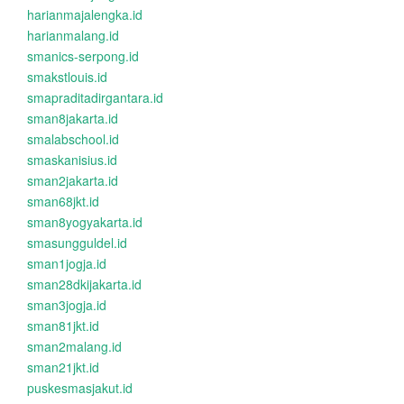
harianmajalengka.id
harianmalang.id
smanics-serpong.id
smakstlouis.id
smapraditadirgantara.id
sman8jakarta.id
smalabschool.id
smaskanisius.id
sman2jakarta.id
sman68jkt.id
sman8yogyakarta.id
smasungguldel.id
sman1jogja.id
sman28dkijakarta.id
sman3jogja.id
sman81jkt.id
sman2malang.id
sman21jkt.id
puskesmasjakut.id