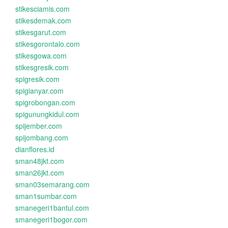
stikesciamis.com
stikesdemak.com
stikesgarut.com
stikesgorontalo.com
stikesgowa.com
stikesgresik.com
spigresik.com
spigianyar.com
spigrobongan.com
spigunungkidul.com
spijember.com
spijombang.com
dianflores.id
sman48jkt.com
sman26jkt.com
sman03semarang.com
sman1sumbar.com
smanegeri1bantul.com
smanegeri1bogor.com