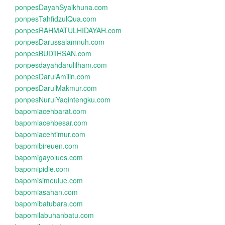
ponpesDayahSyaikhuna.com
ponpesTahfidzulQua.com
ponpesRAHMATULHIDAYAH.com
ponpesDarussalamnuh.com
ponpesBUDiIHSAN.com
ponpesdayahdarulilham.com
ponpesDarulAmilin.com
ponpesDarulMakmur.com
ponpesNurulYaqintengku.com
bapomiacehbarat.com
bapomiacehbesar.com
bapomiacehtimur.com
bapomibireuen.com
bapomigayolues.com
bapomipidie.com
bapomisimeulue.com
bapomiasahan.com
bapomibatubara.com
bapomilabuhanbatu.com