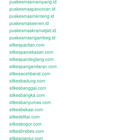
puskesmasmampang.id
puskesmaspancoran.id
puskesmasmenteng.id
puskesmassenen.id
puskesmaskramatjati.id
puskesmasngambeg.id
stikespacitan.com
stikespamekasan.com
stikespandeglang.com
stikespangandaran.com
stikesacehbarat.com
stikesbadung.com
stikesbanggai.com
stikesbangka.com
stikesbanyumas.com
stikesbekasi.com
stikesblitar.com
stikesbogor.com
stikesbrebes.com
stikescianjur.com