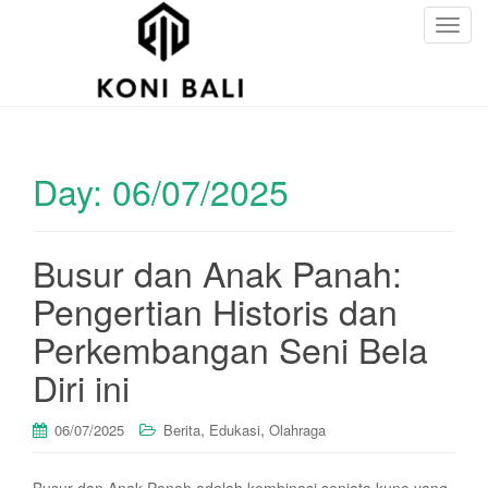
T
o
g
g
l
e
Day:
06/07/2025
n
a
v
i
Busur dan Anak Panah:
g
Pengertian Historis dan
a
t
Perkembangan Seni Bela
i
Diri ini
o
n
,
,
06/07/2025
Berita
Edukasi
Olahraga