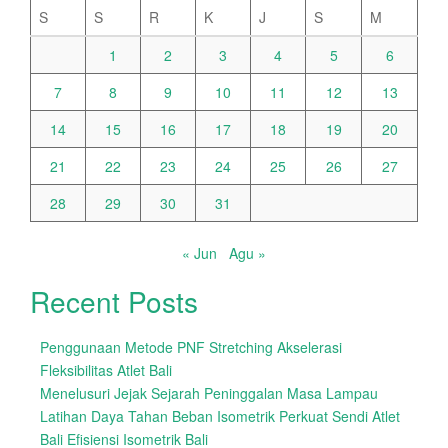
S
S
R
K
J
S
M
1
2
3
4
5
6
7
8
9
10
11
12
13
14
15
16
17
18
19
20
21
22
23
24
25
26
27
28
29
30
31
« Jun
Agu »
Recent Posts
Penggunaan Metode PNF Stretching Akselerasi
Fleksibilitas Atlet Bali
Menelusuri Jejak Sejarah Peninggalan Masa Lampau
Latihan Daya Tahan Beban Isometrik Perkuat Sendi Atlet
Bali Efisiensi Isometrik Bali