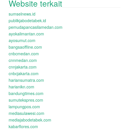
Website terkait
sumselnews.id
publikjabodetabek.id
pemudapancasilamedan.com
ayokalimantan.com
ayosumut.com
bangsaoffline.com
cnbcmedan.com
cnnmedan.com
cnnjakarta.com
cnbcjakarta.com
hariansumatra.com
harianikn.com
bandungtimes.com
sumutekspres.com
lampungpos.com
mediasulawesi.com
mediajabodetabek.com
kabarflores.com