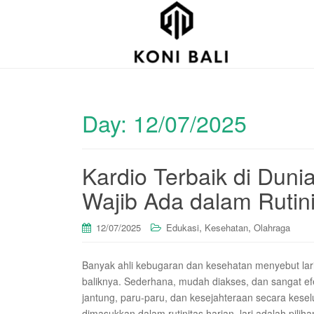
Day:
12/07/2025
Kardio Terbaik di Duni
Wajib Ada dalam Rutin
,
,
12/07/2025
Edukasi
Kesehatan
Olahraga
Banyak ahli kebugaran dan kesehatan menyebut lari 
baliknya. Sederhana, mudah diakses, dan sangat efe
jantung, paru-paru, dan kesejahteraan secara kesel
dimasukkan dalam rutinitas harian, lari adalah piliha