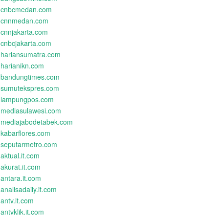
cnbcmedan.com
cnnmedan.com
cnnjakarta.com
cnbcjakarta.com
hariansumatra.com
harianikn.com
bandungtimes.com
sumutekspres.com
lampungpos.com
mediasulawesi.com
mediajabodetabek.com
kabarflores.com
seputarmetro.com
aktual.it.com
akurat.it.com
antara.it.com
analisadaily.it.com
antv.it.com
antvklik.it.com