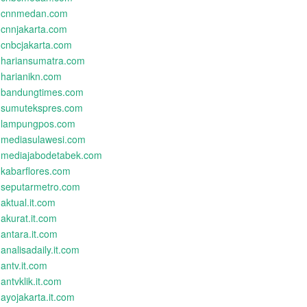
cnnmedan.com
cnnjakarta.com
cnbcjakarta.com
hariansumatra.com
harianikn.com
bandungtimes.com
sumutekspres.com
lampungpos.com
mediasulawesi.com
mediajabodetabek.com
kabarflores.com
seputarmetro.com
aktual.it.com
akurat.it.com
antara.it.com
analisadaily.it.com
antv.it.com
antvklik.it.com
ayojakarta.it.com