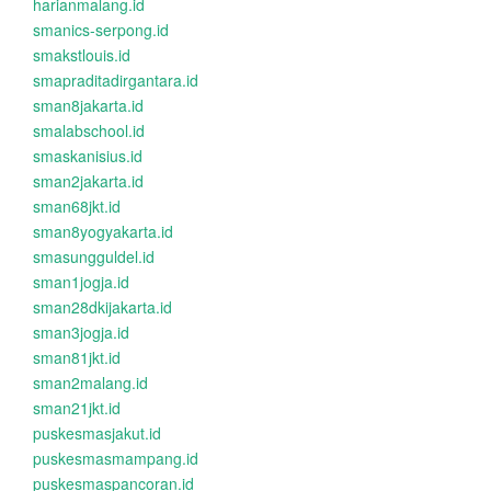
harianmalang.id
smanics-serpong.id
smakstlouis.id
smapraditadirgantara.id
sman8jakarta.id
smalabschool.id
smaskanisius.id
sman2jakarta.id
sman68jkt.id
sman8yogyakarta.id
smasungguldel.id
sman1jogja.id
sman28dkijakarta.id
sman3jogja.id
sman81jkt.id
sman2malang.id
sman21jkt.id
puskesmasjakut.id
puskesmasmampang.id
puskesmaspancoran.id