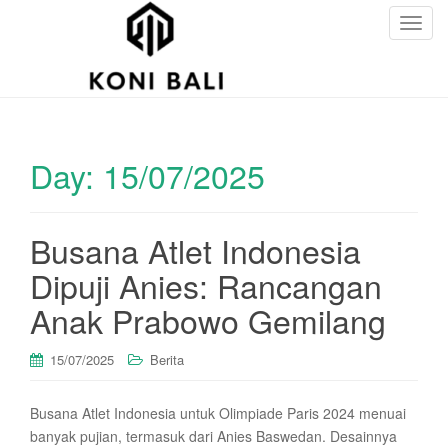
T
o
g
g
l
e
Day:
15/07/2025
n
a
v
i
Busana Atlet Indonesia
g
Dipuji Anies: Rancangan
a
t
Anak Prabowo Gemilang
i
o
15/07/2025
Berita
n
Busana Atlet Indonesia untuk Olimpiade Paris 2024 menuai
banyak pujian, termasuk dari Anies Baswedan. Desainnya