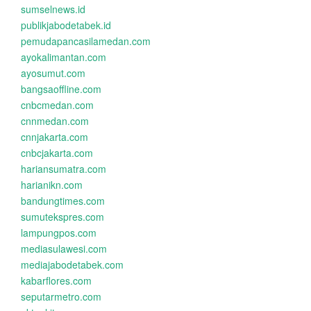
sumselnews.id
publikjabodetabek.id
pemudapancasilamedan.com
ayokalimantan.com
ayosumut.com
bangsaoffline.com
cnbcmedan.com
cnnmedan.com
cnnjakarta.com
cnbcjakarta.com
hariansumatra.com
harianikn.com
bandungtimes.com
sumutekspres.com
lampungpos.com
mediasulawesi.com
mediajabodetabek.com
kabarflores.com
seputarmetro.com