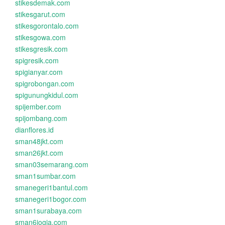
stikesdemak.com
stikesgarut.com
stikesgorontalo.com
stikesgowa.com
stikesgresik.com
spigresik.com
spigianyar.com
spigrobongan.com
spigunungkidul.com
spijember.com
spijombang.com
dianflores.id
sman48jkt.com
sman26jkt.com
sman03semarang.com
sman1sumbar.com
smanegeri1bantul.com
smanegeri1bogor.com
sman1surabaya.com
sman6jogja.com