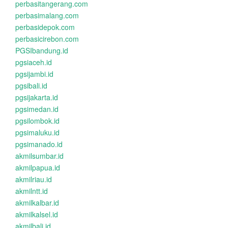
perbasitangerang.com
perbasimalang.com
perbasidepok.com
perbasicirebon.com
PGSIbandung.id
pgsiaceh.id
pgsijambi.id
pgsibali.id
pgsijakarta.id
pgsimedan.id
pgsilombok.id
pgsimaluku.id
pgsimanado.id
akmilsumbar.id
akmilpapua.id
akmilriau.id
akmilntt.id
akmilkalbar.id
akmilkalsel.id
akmilbali.id