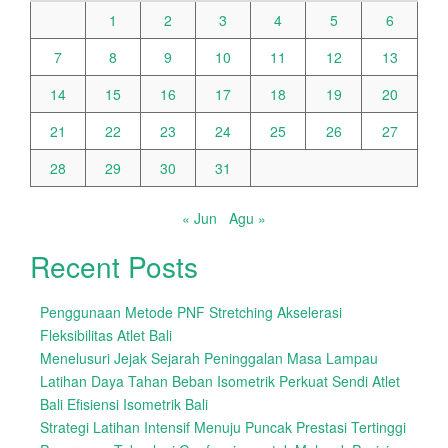
1
2
3
4
5
6
7
8
9
10
11
12
13
14
15
16
17
18
19
20
21
22
23
24
25
26
27
28
29
30
31
« Jun
Agu »
Recent Posts
Penggunaan Metode PNF Stretching Akselerasi
Fleksibilitas Atlet Bali
Menelusuri Jejak Sejarah Peninggalan Masa Lampau
Latihan Daya Tahan Beban Isometrik Perkuat Sendi Atlet
Bali Efisiensi Isometrik Bali
Strategi Latihan Intensif Menuju Puncak Prestasi Tertinggi