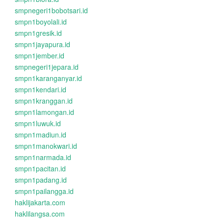
smpnegeri1bobotsari.id
smpn1boyolali.id
smpn1gresik.id
smpn1jayapura.id
smpn1jember.id
smpnegeri1jepara.id
smpn1karanganyar.id
smpn1kendari.id
smpn1kranggan.id
smpn1lamongan.id
smpn1luwuk.id
smpn1madiun.id
smpn1manokwari.id
smpn1narmada.id
smpn1pacitan.id
smpn1padang.id
smpn1pailangga.id
haklijakarta.com
haklilangsa.com