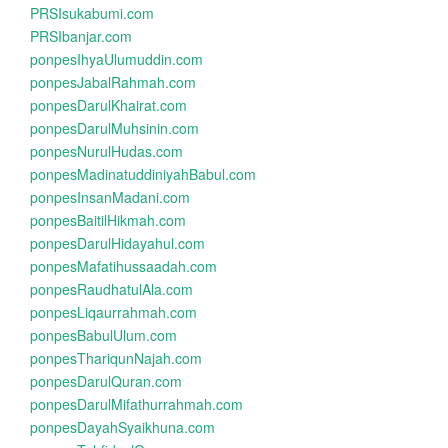
PRSIsukabumi.com
PRSIbanjar.com
ponpesIhyaUlumuddin.com
ponpesJabalRahmah.com
ponpesDarulKhairat.com
ponpesDarulMuhsinin.com
ponpesNurulHudas.com
ponpesMadinatuddiniyahBabul.com
ponpesInsanMadani.com
ponpesBaitilHikmah.com
ponpesDarulHidayahul.com
ponpesMafatihussaadah.com
ponpesRaudhatulAla.com
ponpesLiqaurrahmah.com
ponpesBabulUlum.com
ponpesThariqunNajah.com
ponpesDarulQuran.com
ponpesDarulMifathurrahmah.com
ponpesDayahSyaikhuna.com