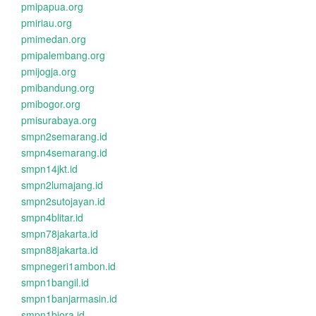
pmipapua.org
pmiriau.org
pmimedan.org
pmipalembang.org
pmijogja.org
pmibandung.org
pmibogor.org
pmisurabaya.org
smpn2semarang.id
smpn4semarang.id
smpn14jkt.id
smpn2lumajang.id
smpn2sutojayan.id
smpn4blitar.id
smpn78jakarta.id
smpn88jakarta.id
smpnegeri1ambon.id
smpn1bangil.id
smpn1banjarmasin.id
smpn1biora.id