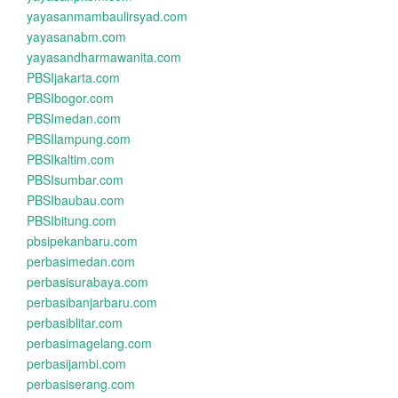
yayasanmambaulirsyad.com
yayasanabm.com
yayasandharmawanita.com
PBSIjakarta.com
PBSIbogor.com
PBSImedan.com
PBSIlampung.com
PBSIkaltim.com
PBSIsumbar.com
PBSIbaubau.com
PBSIbitung.com
pbsipekanbaru.com
perbasimedan.com
perbasisurabaya.com
perbasibanjarbaru.com
perbasiblitar.com
perbasimagelang.com
perbasijambi.com
perbasiserang.com