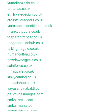
yumekanzashi.co.uk
fatnanas.co.uk
emilykatedesign.co.uk
crossfelloutdoors.co.uk
yorkroadreconditioned.co.uk
rfrankoutdoors.co.uk
teaparentrepeat.co.uk
thegenerationhub.co.uk
talkingmagpie.co.uk
humancotton.co.uk
newdawndigitals.co.uk
saintfelice.co.uk
mrjapparel.co.uk
kinkycatalog.co.uk
thefaciahub.co.uk
yayasanbinabakti.com
paudtunasbangsa.com
smkal-amin.com
smkal-manar.com