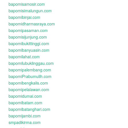
bapomisamosir.com
bapomisimalungun.com
bapomibinjai.com
bapomidharmasraya.com
bapomipasaman.com
bapomisijunjung.com
bapomibukittinggi.com
bapomibanyuasin.com
bapomilahat.com
bapomilubuklinggau.com
bapomipalembang.com
bapomiPrabumulih.com
bapomibengkalis.com
bapomipelalawan.com
bapomidumai.com
bapomibatam.com
bapomibatanghari.com
bapomijambi.com
smpadikirma.com