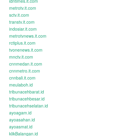
idntimes.it.com
metrotv.it.com
sctv.it.com
transtv.it.com
indosiar.it.com
metrotvnews.it.com
rctiplus.it.com
tvonenews.it.com
mnctv.it.com
cnnmedan.it.com
cnnmetro.it.com
cnnbali.it.com
meulaboh.id
tribunacehbarat.id
tribunacehbesar.id
tribunacehselatan.id
ayoagam.id
ayoasahan.id
ayoasmat.id
klikBalangan.id