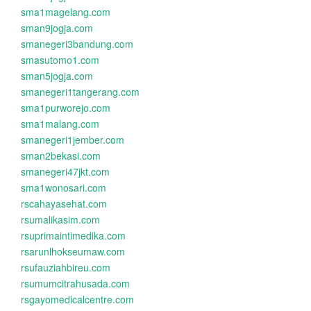
sma1magelang.com
sman9jogja.com
smanegeri3bandung.com
smasutomo1.com
sman5jogja.com
smanegeri1tangerang.com
sma1purworejo.com
sma1malang.com
smanegeri1jember.com
sman2bekasi.com
smanegeri47jkt.com
sma1wonosari.com
rscahayasehat.com
rsumalikasim.com
rsuprimaintimedika.com
rsarunlhokseumaw.com
rsufauziahbireu.com
rsumumcitrahusada.com
rsgayomedicalcentre.com