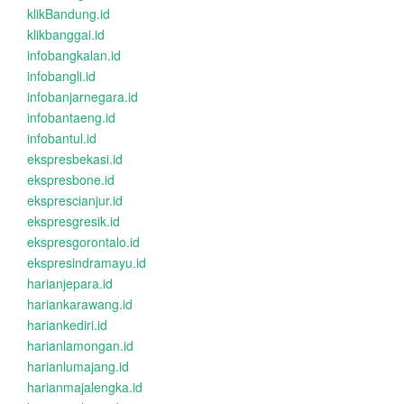
klikBandung.id
klikbanggai.id
infobangkalan.id
infobangli.id
infobanjarnegara.id
infobantaeng.id
infobantul.id
ekspresbekasi.id
ekspresbone.id
eksprescianjur.id
ekspresgresik.id
ekspresgorontalo.id
ekspresindramayu.id
harianjepara.id
hariankarawang.id
hariankediri.id
harianlamongan.id
harianlumajang.id
harianmajalengka.id