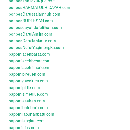
ponpesTahfidzulQua.com
ponpesRAHMATULHIDAYAH.com
ponpesDarussalamnuh.com
ponpesBUDiIHSAN.com
ponpesdayahdarulilham.com
ponpesDarulAmilin.com
ponpesDarulMakmur.com
ponpesNurulYaqintengku.com
bapomiacehbarat.com
bapomiacehbesar.com
bapomiacehtimur.com
bapomibireuen.com
bapomigayolues.com
bapomipidie.com
bapomisimeulue.com
bapomiasahan.com
bapomibatubara.com
bapomilabuhanbatu.com
bapomilangkat.com
bapominias.com