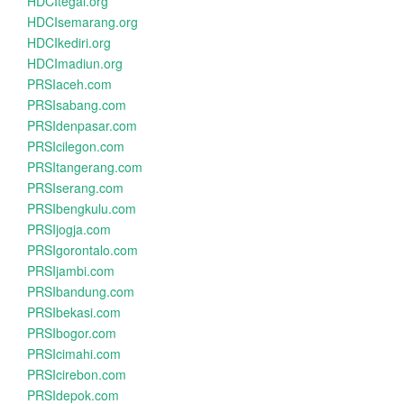
HDCItegal.org
HDCIsemarang.org
HDCIkediri.org
HDCImadiun.org
PRSIaceh.com
PRSIsabang.com
PRSIdenpasar.com
PRSIcilegon.com
PRSItangerang.com
PRSIserang.com
PRSIbengkulu.com
PRSIjogja.com
PRSIgorontalo.com
PRSIjambi.com
PRSIbandung.com
PRSIbekasi.com
PRSIbogor.com
PRSIcimahi.com
PRSIcirebon.com
PRSIdepok.com