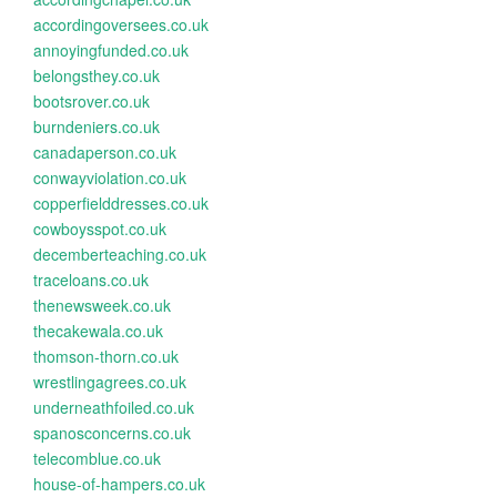
accordingoversees.co.uk
annoyingfunded.co.uk
belongsthey.co.uk
bootsrover.co.uk
burndeniers.co.uk
canadaperson.co.uk
conwayviolation.co.uk
copperfielddresses.co.uk
cowboysspot.co.uk
decemberteaching.co.uk
traceloans.co.uk
thenewsweek.co.uk
thecakewala.co.uk
thomson-thorn.co.uk
wrestlingagrees.co.uk
underneathfoiled.co.uk
spanosconcerns.co.uk
telecomblue.co.uk
house-of-hampers.co.uk