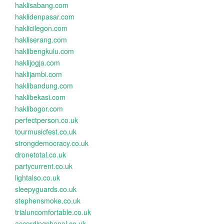
haklisabang.com
haklidenpasar.com
haklicilegon.com
hakliserang.com
haklibengkulu.com
haklijogja.com
haklijambi.com
haklibandung.com
haklibekasi.com
haklibogor.com
perfectperson.co.uk
tourmusicfest.co.uk
strongdemocracy.co.uk
dronetotal.co.uk
partycurrent.co.uk
lightalso.co.uk
sleepyguards.co.uk
stephensmoke.co.uk
trialuncomfortable.co.uk
accordingchapel.co.uk