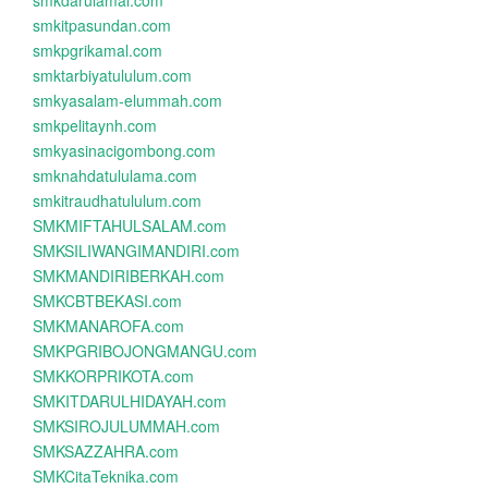
smkdarulamal.com
smkitpasundan.com
smkpgrikamal.com
smktarbiyatululum.com
smkyasalam-elummah.com
smkpelitaynh.com
smkyasinacigombong.com
smknahdatululama.com
smkitraudhatululum.com
SMKMIFTAHULSALAM.com
SMKSILIWANGIMANDIRI.com
SMKMANDIRIBERKAH.com
SMKCBTBEKASI.com
SMKMANAROFA.com
SMKPGRIBOJONGMANGU.com
SMKKORPRIKOTA.com
SMKITDARULHIDAYAH.com
SMKSIROJULUMMAH.com
SMKSAZZAHRA.com
SMKCitaTeknika.com