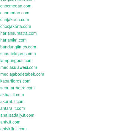
cnbcmedan.com
cnnmedan.com
cnnjakarta.com
cnbcjakarta.com
hariansumatra.com
harianikn.com
bandungtimes.com
sumutekspres.com
lampungpos.com
mediasulawesi.com
mediajabodetabek.com
kabarflores.com
seputarmetro.com
aktual.it.com
akurat.it.com
antara.it.com
analisadaily.it.com
antv.it.com
antvklik.it.com