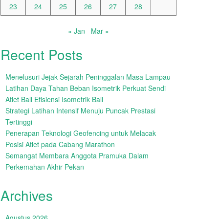
23
24
25
26
27
28
« Jan
Mar »
Recent Posts
Menelusuri Jejak Sejarah Peninggalan Masa Lampau
Latihan Daya Tahan Beban Isometrik Perkuat Sendi
Atlet Bali Efisiensi Isometrik Bali
Strategi Latihan Intensif Menuju Puncak Prestasi
Tertinggi
Penerapan Teknologi Geofencing untuk Melacak
Posisi Atlet pada Cabang Marathon
Semangat Membara Anggota Pramuka Dalam
Perkemahan Akhir Pekan
Archives
Agustus 2026