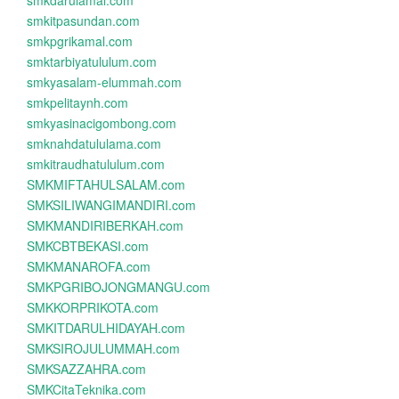
smkdarulamal.com
smkitpasundan.com
smkpgrikamal.com
smktarbiyatululum.com
smkyasalam-elummah.com
smkpelitaynh.com
smkyasinacigombong.com
smknahdatululama.com
smkitraudhatululum.com
SMKMIFTAHULSALAM.com
SMKSILIWANGIMANDIRI.com
SMKMANDIRIBERKAH.com
SMKCBTBEKASI.com
SMKMANAROFA.com
SMKPGRIBOJONGMANGU.com
SMKKORPRIKOTA.com
SMKITDARULHIDAYAH.com
SMKSIROJULUMMAH.com
SMKSAZZAHRA.com
SMKCitaTeknika.com