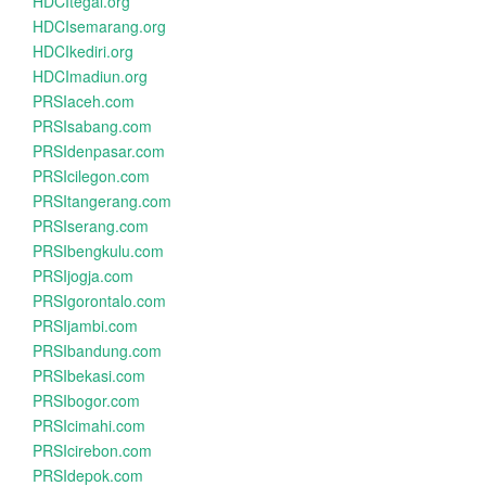
HDCItegal.org
HDCIsemarang.org
HDCIkediri.org
HDCImadiun.org
PRSIaceh.com
PRSIsabang.com
PRSIdenpasar.com
PRSIcilegon.com
PRSItangerang.com
PRSIserang.com
PRSIbengkulu.com
PRSIjogja.com
PRSIgorontalo.com
PRSIjambi.com
PRSIbandung.com
PRSIbekasi.com
PRSIbogor.com
PRSIcimahi.com
PRSIcirebon.com
PRSIdepok.com