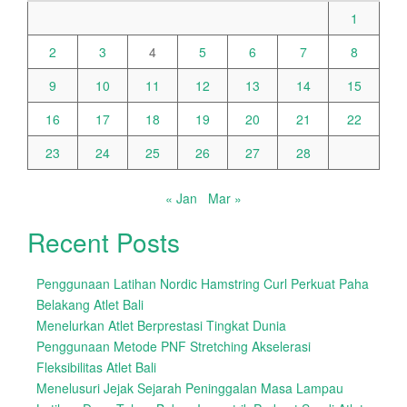
1
2
3
4
5
6
7
8
9
10
11
12
13
14
15
16
17
18
19
20
21
22
23
24
25
26
27
28
« Jan
Mar »
Recent Posts
Penggunaan Latihan Nordic Hamstring Curl Perkuat Paha
Belakang Atlet Bali
Menelurkan Atlet Berprestasi Tingkat Dunia
Penggunaan Metode PNF Stretching Akselerasi
Fleksibilitas Atlet Bali
Menelusuri Jejak Sejarah Peninggalan Masa Lampau