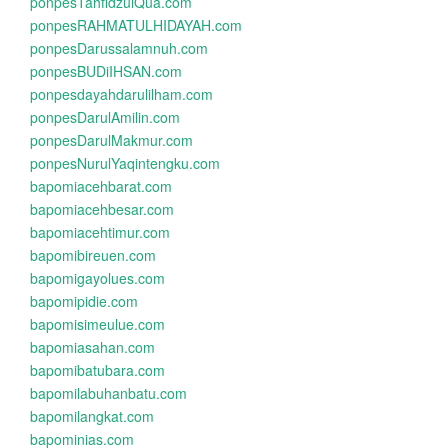
ponpesTahfidzulQua.com
ponpesRAHMATULHIDAYAH.com
ponpesDarussalamnuh.com
ponpesBUDiIHSAN.com
ponpesdayahdarulilham.com
ponpesDarulAmilin.com
ponpesDarulMakmur.com
ponpesNurulYaqintengku.com
bapomiacehbarat.com
bapomiacehbesar.com
bapomiacehtimur.com
bapomibireuen.com
bapomigayolues.com
bapomipidie.com
bapomisimeulue.com
bapomiasahan.com
bapomibatubara.com
bapomilabuhanbatu.com
bapomilangkat.com
bapominias.com