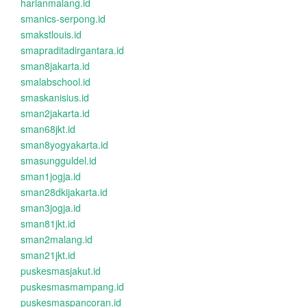
harianmalang.id
smanics-serpong.id
smakstlouis.id
smapraditadirgantara.id
sman8jakarta.id
smalabschool.id
smaskanisius.id
sman2jakarta.id
sman68jkt.id
sman8yogyakarta.id
smasungguldel.id
sman1jogja.id
sman28dkijakarta.id
sman3jogja.id
sman81jkt.id
sman2malang.id
sman21jkt.id
puskesmasjakut.id
puskesmasmampang.id
puskesmaspancoran.id