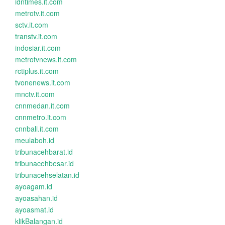
idntimes.it.com
metrotv.it.com
sctv.it.com
transtv.it.com
indosiar.it.com
metrotvnews.it.com
rctiplus.it.com
tvonenews.it.com
mnctv.it.com
cnnmedan.it.com
cnnmetro.it.com
cnnbali.it.com
meulaboh.id
tribunacehbarat.id
tribunacehbesar.id
tribunacehselatan.id
ayoagam.id
ayoasahan.id
ayoasmat.id
klikBalangan.id