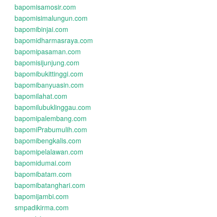
bapomisamosir.com
bapomisimalungun.com
bapomibinjai.com
bapomidharmasraya.com
bapomipasaman.com
bapomisijunjung.com
bapomibukittinggi.com
bapomibanyuasin.com
bapomilahat.com
bapomilubuklinggau.com
bapomipalembang.com
bapomiPrabumulih.com
bapomibengkalis.com
bapomipelalawan.com
bapomidumai.com
bapomibatam.com
bapomibatanghari.com
bapomijambi.com
smpadikirma.com