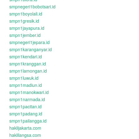
smpnegeri1bobotsari.id
smpn1boyolali.id
smpn1gresik.id
smpn1jayapura.id
smpn1jember.id
smpnegeri1jepara.id
smpn1karanganyar.id
smpn1kendari.id
smpn1kranggan.id
smpn1lamongan.id
smpn1luwuk.id
smpn1madiun.id
smpn1manokwari.id
smpn1narmada.id
smpn1pacitan.id
smpn1padang.id
smpn1pailangga.id
haklijakarta.com
haklilangsa.com