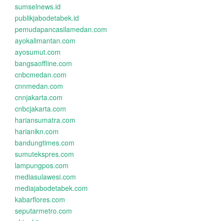
sumselnews.id
publikjabodetabek.id
pemudapancasilamedan.com
ayokalimantan.com
ayosumut.com
bangsaoffline.com
cnbcmedan.com
cnnmedan.com
cnnjakarta.com
cnbcjakarta.com
hariansumatra.com
harianikn.com
bandungtimes.com
sumutekspres.com
lampungpos.com
mediasulawesi.com
mediajabodetabek.com
kabarflores.com
seputarmetro.com