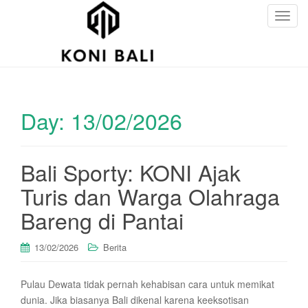
T
o
g
g
l
e
Day:
13/02/2026
n
a
v
i
Bali Sporty: KONI Ajak
g
Turis dan Warga Olahraga
a
t
Bareng di Pantai
i
o
13/02/2026
Berita
n
Pulau Dewata tidak pernah kehabisan cara untuk memikat
dunia. Jika biasanya Bali dikenal karena keeksotisan