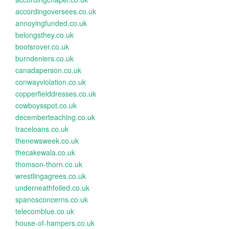
accordingoversees.co.uk
annoyingfunded.co.uk
belongsthey.co.uk
bootsrover.co.uk
burndeniers.co.uk
canadaperson.co.uk
conwayviolation.co.uk
copperfielddresses.co.uk
cowboysspot.co.uk
decemberteaching.co.uk
traceloans.co.uk
thenewsweek.co.uk
thecakewala.co.uk
thomson-thorn.co.uk
wrestlingagrees.co.uk
underneathfoiled.co.uk
spanosconcerns.co.uk
telecomblue.co.uk
house-of-hampers.co.uk