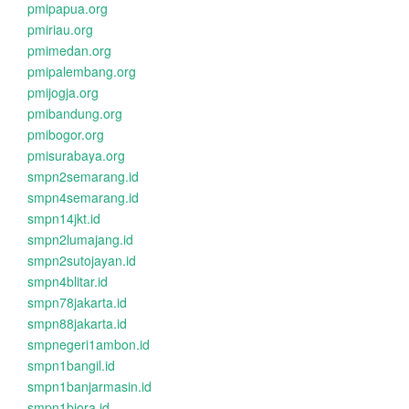
pmipapua.org
pmiriau.org
pmimedan.org
pmipalembang.org
pmijogja.org
pmibandung.org
pmibogor.org
pmisurabaya.org
smpn2semarang.id
smpn4semarang.id
smpn14jkt.id
smpn2lumajang.id
smpn2sutojayan.id
smpn4blitar.id
smpn78jakarta.id
smpn88jakarta.id
smpnegeri1ambon.id
smpn1bangil.id
smpn1banjarmasin.id
smpn1biora.id