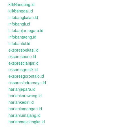
klikBandung.id
klikbanggai.id
infobangkalan.id
infobangli.id
infobanjarnegara.id
infobantaeng.id
infobantul.id
ekspresbekasi.id
ekspresbone.id
eksprescianjur.id
ekspresgresik.id
ekspresgorontalo.id
ekspresindramayu.id
harianjepara.id
hariankarawang.id
hariankediri.id
harianlamongan.id
harianlumajang.id
harianmajalengka.id