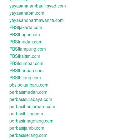
yayasanmambaulirsyad.com
yayasanabm.com
yayasandharmawanita.com
PBSIjakarta.com
PBSIbogor.com
PBSImedan.com
PBSIlampung.com
PBSIkaltim.com
PBSIsumbar.com
PBSIbaubau.com
PBSIbitung.com
pbsipekanbaru.com
perbasimedan.com
perbasisurabaya.com
perbasibanjarbaru.com
perbasiblitar.com
perbasimagelang.com
perbasijambi.com
perbasiserang.com