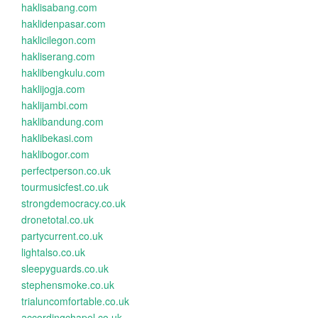
haklisabang.com
haklidenpasar.com
haklicilegon.com
hakliserang.com
haklibengkulu.com
haklijogja.com
haklijambi.com
haklibandung.com
haklibekasi.com
haklibogor.com
perfectperson.co.uk
tourmusicfest.co.uk
strongdemocracy.co.uk
dronetotal.co.uk
partycurrent.co.uk
lightalso.co.uk
sleepyguards.co.uk
stephensmoke.co.uk
trialuncomfortable.co.uk
accordingchapel.co.uk