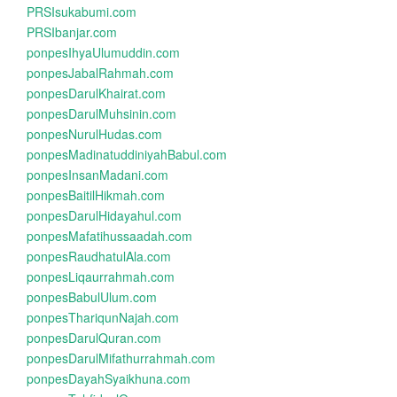
PRSIsukabumi.com
PRSIbanjar.com
ponpesIhyaUlumuddin.com
ponpesJabalRahmah.com
ponpesDarulKhairat.com
ponpesDarulMuhsinin.com
ponpesNurulHudas.com
ponpesMadinatuddiniyahBabul.com
ponpesInsanMadani.com
ponpesBaitilHikmah.com
ponpesDarulHidayahul.com
ponpesMafatihussaadah.com
ponpesRaudhatulAla.com
ponpesLiqaurrahmah.com
ponpesBabulUlum.com
ponpesThariqunNajah.com
ponpesDarulQuran.com
ponpesDarulMifathurrahmah.com
ponpesDayahSyaikhuna.com