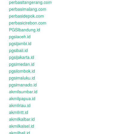
perbasitangerang.com
perbasimalang.com
perbasidepok.com
perbasicirebon.com
PGSIbandung.id
pgsiaceh.id
pgsijambi.id
pgsibali.id
pgsijakarta.id
pgsimedan.id
pgsilombok.id
pgsimaluku.id
pgsimanado.id
akmilsumbar.id
akmilpapua.id
akmilriau.id
akmilntt.id
akmilkalbar.id
akmilkalsel.id
akmilbali.id