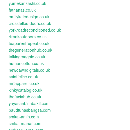
yumekanzashi.co.uk
fatnanas.co.uk
emilykatedesign.co.uk
crossfelloutdoors.co.uk
yorkroadreconditioned.co.uk
rfrankoutdoors.co.uk
teaparentrepeat.co.uk
thegenerationhub.co.uk
talkingmagpie.co.uk
humancotton.co.uk
newdawndigitals.co.uk
saintfelice.co.uk
mrjapparel.co.uk
kinkycatalog.co.uk
thefaciahub.co.uk
yayasanbinabakti.com
paudtunasbangsa.com
smkal-amin.com
smkal-manar.com