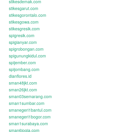
stikesdemak.com
stikesgarut.com
stikesgorontalo.com
stikesgowa.com
stikesgresik.com
spigresik.com
spigianyar.com
spigrobongan.com
spigunungkidul.com
spijember.com
spijombang.com
dianflores.id
sman48jkt.com
sman26jkt.com
sman03semarang.com
sman1sumbar.com
smanegeri1bantul.com
smanegeri1bogor.com
sman1surabaya.com
sman6jogja.com