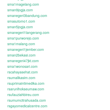
sma1magelang.com
sman9jogja.com
smanegeri3bandung.com
smasutomo1.com
sman5jogja.com
smanegeri1tangerang.com
sma1purworejo.com
sma1malang.com
smanegeri1jember.com
sman2bekasi.com
smanegeri47jkt.com
sma1wonosari.com
rscahayasehat.com
rsumalikasim.com
rsuprimaintimedika.com
rsarunlhokseumaw.com
rsufauziahbireu.com
rsumumcitrahusada.com
rsgayomedicalcentre.com