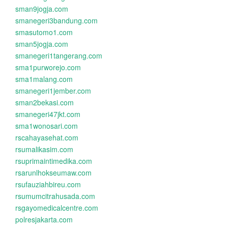
sman9jogja.com
smanegeri3bandung.com
smasutomo1.com
sman5jogja.com
smanegeri1tangerang.com
sma1purworejo.com
sma1malang.com
smanegeri1jember.com
sman2bekasi.com
smanegeri47jkt.com
sma1wonosari.com
rscahayasehat.com
rsumalikasim.com
rsuprimaintimedika.com
rsarunlhokseumaw.com
rsufauziahbireu.com
rsumumcitrahusada.com
rsgayomedicalcentre.com
polresjakarta.com