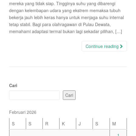
mereka yang tidak siap. Tingginya suhu yang dibarengi
dengan kelembapan udara yang ekstrem memaksa tubuh
bekerja jauh lebih keras hanya untuk menjaga suhu internal
tetap stabil. Bagi para olahragawan di Pulau Dewata,
memahami adaptasi termal bukan lagi sekadar pilihan, […]
Continue reading
Cari
Cari
Februari 2026
S
S
R
K
J
S
M
1