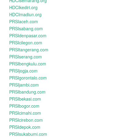
HDCIsemarang.org
HDCIkediri.org
HDCImadiun.org
PRSIaceh.com
PRSIsabang.com
PRSIdenpasar.com
PRSIcilegon.com
PRSItangerang.com
PRSIserang.com
PRSIbengkulu.com
PRSIjogja.com
PRSIgorontalo.com
PRSIjambi.com
PRSIbandung.com
PRSIbekasi.com
PRSIbogor.com
PRSIcimahi.com
PRSIcirebon.com
PRSIdepok.com
PRSIsukabumi.com