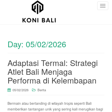
T
o
g
g
l
e
Day:
05/02/2026
n
a
v
i
Adaptasi Termal: Strategi
g
Atlet Bali Menjaga
a
t
Performa di Kelembapan
i
o
05/02/2026
Berita
n
Bermain atau bertanding di wilayah tropis seperti Bali
memberikan tantangan unik yang sering kali merugikan bagi