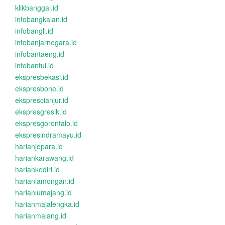
klikbanggai.id
infobangkalan.id
infobangli.id
infobanjarnegara.id
infobantaeng.id
infobantul.id
ekspresbekasi.id
ekspresbone.id
eksprescianjur.id
ekspresgresik.id
ekspresgorontalo.id
ekspresindramayu.id
harianjepara.id
hariankarawang.id
hariankediri.id
harianlamongan.id
harianlumajang.id
harianmajalengka.id
harianmalang.id