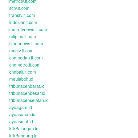
metrotv.it.com
sctv.it.com
transtv.it.com
indosiar.it.com
metrotvnews.it.com
rctiplus.it.com
tvonenews.it.com
mnctv.it.com
cnnmedan.it.com
cnnmetro.it.com
cnnbali.it.com
meulaboh.id
tribunacehbarat.id
tribunacehbesar.id
tribunacehselatan.id
ayoagam.id
ayoasahan.id
ayoasmat.id
klikBalangan.id
klikBandung.id