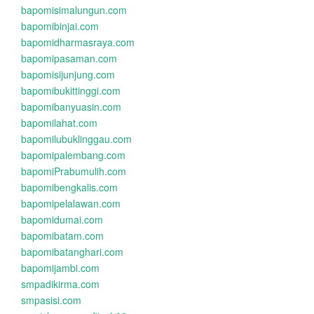
bapomisimalungun.com
bapomibinjai.com
bapomidharmasraya.com
bapomipasaman.com
bapomisijunjung.com
bapomibukittinggi.com
bapomibanyuasin.com
bapomilahat.com
bapomilubuklinggau.com
bapomipalembang.com
bapomiPrabumulih.com
bapomibengkalis.com
bapomipelalawan.com
bapomidumai.com
bapomibatam.com
bapomibatanghari.com
bapomijambi.com
smpadikirma.com
smpasisi.com