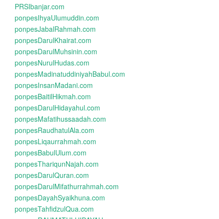
PRSIbanjar.com
ponpesIhyaUlumuddin.com
ponpesJabalRahmah.com
ponpesDarulKhairat.com
ponpesDarulMuhsinin.com
ponpesNurulHudas.com
ponpesMadinatuddiniyahBabul.com
ponpesInsanMadani.com
ponpesBaitilHikmah.com
ponpesDarulHidayahul.com
ponpesMafatihussaadah.com
ponpesRaudhatulAla.com
ponpesLiqaurrahmah.com
ponpesBabulUlum.com
ponpesThariqunNajah.com
ponpesDarulQuran.com
ponpesDarulMifathurrahmah.com
ponpesDayahSyaikhuna.com
ponpesTahfidzulQua.com