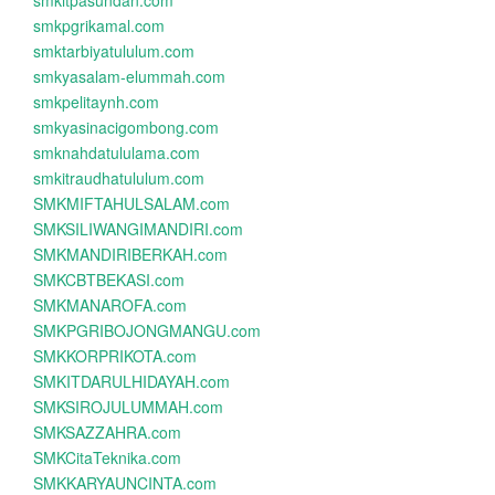
smkitpasundan.com
smkpgrikamal.com
smktarbiyatululum.com
smkyasalam-elummah.com
smkpelitaynh.com
smkyasinacigombong.com
smknahdatululama.com
smkitraudhatululum.com
SMKMIFTAHULSALAM.com
SMKSILIWANGIMANDIRI.com
SMKMANDIRIBERKAH.com
SMKCBTBEKASI.com
SMKMANAROFA.com
SMKPGRIBOJONGMANGU.com
SMKKORPRIKOTA.com
SMKITDARULHIDAYAH.com
SMKSIROJULUMMAH.com
SMKSAZZAHRA.com
SMKCitaTeknika.com
SMKKARYAUNCINTA.com