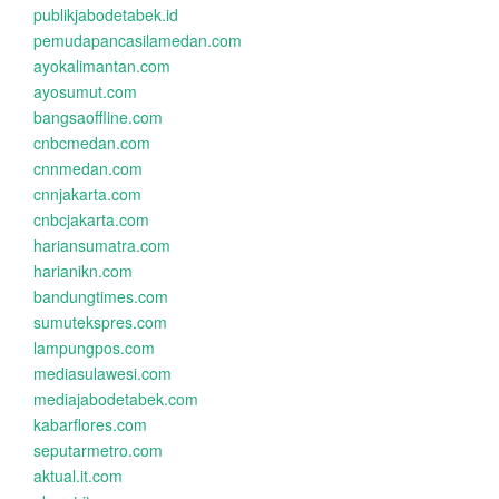
publikjabodetabek.id
pemudapancasilamedan.com
ayokalimantan.com
ayosumut.com
bangsaoffline.com
cnbcmedan.com
cnnmedan.com
cnnjakarta.com
cnbcjakarta.com
hariansumatra.com
harianikn.com
bandungtimes.com
sumutekspres.com
lampungpos.com
mediasulawesi.com
mediajabodetabek.com
kabarflores.com
seputarmetro.com
aktual.it.com