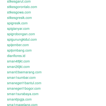
stikesgarut.com
stikesgorontalo.com
stikesgowa.com
stikesgresik.com
spigresik.com
spigianyar.com
spigrobongan.com
spigunungkidul.com
spijember.com
spijombang.com
dianflores.id
sman48jkt.com
sman26jkt.com
sman03semarang.com
sman1sumbar.com
smanegeri1bantul.com
smanegeri1bogor.com
sman1surabaya.com
sman6jogja.com
sma1magelang.com