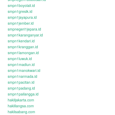
smpn1boyolali.id
smpn1gresik.id
smpn1jayapura.id
smpn1jember.id
smpnegeri1jepara.id
smpn1karanganyar.id
smpn1kendari.id
smpn1kranggan.id
smpn1lamongan.id
smpn1luwuk.id
smpn1madiun.id
smpn1manokwari.id
smpn1narmada.id
smpn1pacitan.id
smpn1padang.id
smpn1pailangga.id
haklijakarta.com
haklilangsa.com
haklisabang.com