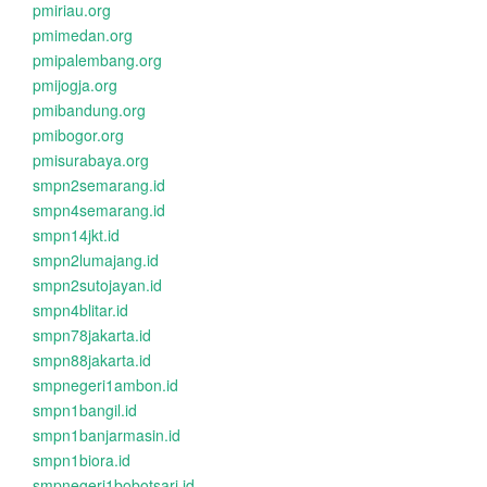
pmiriau.org
pmimedan.org
pmipalembang.org
pmijogja.org
pmibandung.org
pmibogor.org
pmisurabaya.org
smpn2semarang.id
smpn4semarang.id
smpn14jkt.id
smpn2lumajang.id
smpn2sutojayan.id
smpn4blitar.id
smpn78jakarta.id
smpn88jakarta.id
smpnegeri1ambon.id
smpn1bangil.id
smpn1banjarmasin.id
smpn1biora.id
smpnegeri1bobotsari.id