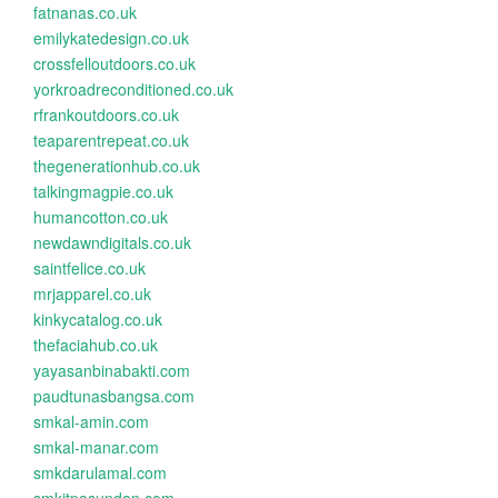
fatnanas.co.uk
emilykatedesign.co.uk
crossfelloutdoors.co.uk
yorkroadreconditioned.co.uk
rfrankoutdoors.co.uk
teaparentrepeat.co.uk
thegenerationhub.co.uk
talkingmagpie.co.uk
humancotton.co.uk
newdawndigitals.co.uk
saintfelice.co.uk
mrjapparel.co.uk
kinkycatalog.co.uk
thefaciahub.co.uk
yayasanbinabakti.com
paudtunasbangsa.com
smkal-amin.com
smkal-manar.com
smkdarulamal.com