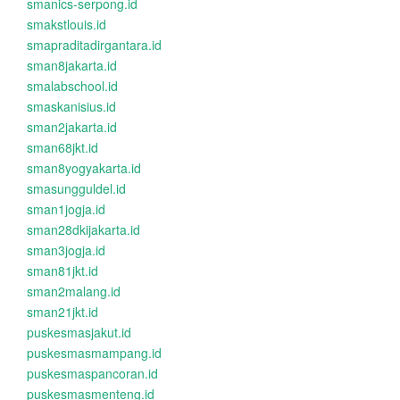
smanics-serpong.id
smakstlouis.id
smapraditadirgantara.id
sman8jakarta.id
smalabschool.id
smaskanisius.id
sman2jakarta.id
sman68jkt.id
sman8yogyakarta.id
smasungguldel.id
sman1jogja.id
sman28dkijakarta.id
sman3jogja.id
sman81jkt.id
sman2malang.id
sman21jkt.id
puskesmasjakut.id
puskesmasmampang.id
puskesmaspancoran.id
puskesmasmenteng.id