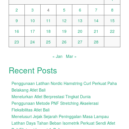
2
3
4
5
6
7
8
9
10
11
12
13
14
15
16
17
18
19
20
21
22
23
24
25
26
27
28
« Jan
Mar »
Recent Posts
Penggunaan Latihan Nordic Hamstring Curl Perkuat Paha
Belakang Atlet Bali
Menelurkan Atlet Berprestasi Tingkat Dunia
Penggunaan Metode PNF Stretching Akselerasi
Fleksibilitas Atlet Bali
Menelusuri Jejak Sejarah Peninggalan Masa Lampau
Latihan Daya Tahan Beban Isometrik Perkuat Sendi Atlet