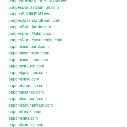
ponpesRAHMATULHIDAYAH.com
ponpesDarussalamnuh.com
ponpesBUDiIHSAN.com
ponpesdayahdarulilham.com
ponpesDarulAmilin.com
ponpesDarulMakmur.com
ponpesNurulYaqintengku.com
bapomiacehbarat.com
bapomiacehbesar.com
bapomiacehtimur.com
bapomibireuen.com
bapomigayolues.com
bapomipidie.com
bapomisimeulue.com
bapomiasahan.com
bapomibatubara.com
bapomilabuhanbatu.com
bapomilangkat.com
bapominias.com
bapomisamosir.com