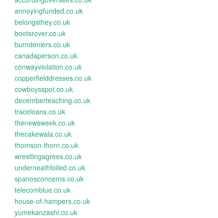
annoyingfunded.co.uk
belongsthey.co.uk
bootsrover.co.uk
burndeniers.co.uk
canadaperson.co.uk
conwayviolation.co.uk
copperfielddresses.co.uk
cowboysspot.co.uk
decemberteaching.co.uk
traceloans.co.uk
thenewsweek.co.uk
thecakewala.co.uk
thomson-thorn.co.uk
wrestlingagrees.co.uk
underneathfoiled.co.uk
spanosconcerns.co.uk
telecomblue.co.uk
house-of-hampers.co.uk
yumekanzashi.co.uk