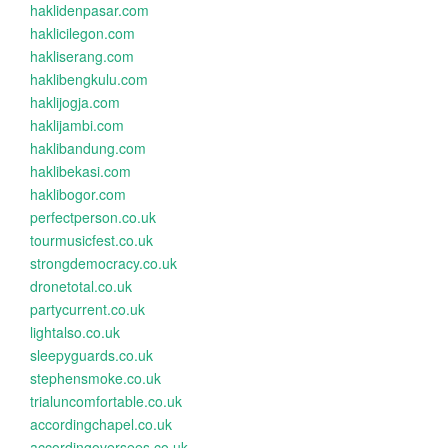
haklidenpasar.com
haklicilegon.com
hakliserang.com
haklibengkulu.com
haklijogja.com
haklijambi.com
haklibandung.com
haklibekasi.com
haklibogor.com
perfectperson.co.uk
tourmusicfest.co.uk
strongdemocracy.co.uk
dronetotal.co.uk
partycurrent.co.uk
lightalso.co.uk
sleepyguards.co.uk
stephensmoke.co.uk
trialuncomfortable.co.uk
accordingchapel.co.uk
accordingoversees.co.uk