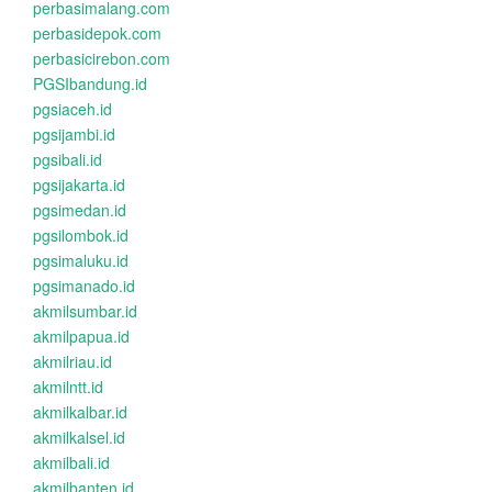
perbasimalang.com
perbasidepok.com
perbasicirebon.com
PGSIbandung.id
pgsiaceh.id
pgsijambi.id
pgsibali.id
pgsijakarta.id
pgsimedan.id
pgsilombok.id
pgsimaluku.id
pgsimanado.id
akmilsumbar.id
akmilpapua.id
akmilriau.id
akmilntt.id
akmilkalbar.id
akmilkalsel.id
akmilbali.id
akmilbanten.id